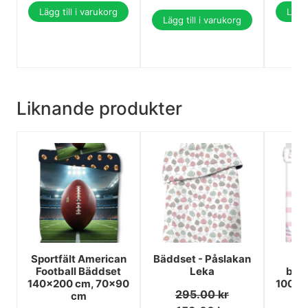
Lägg till i varukorg
Lägg 
Lägg till i varukorg
Liknande produkter
Sportfält American
Bäddset - Påslakan
Ra
Football Bäddset
Leka
bar
140×200 cm, 70×90
100x1
295.00
kr
cm