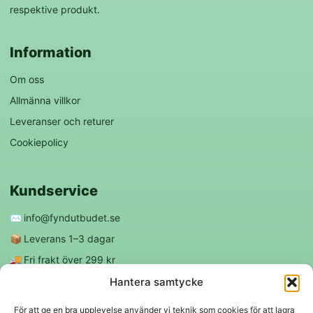
respektive produkt.
Information
Om oss
Allmänna villkor
Leveranser och returer
Cookiepolicy
Kundservice
✉️
info@fyndutbudet.se
📦
Leverans 1–3 dagar
🚚
Fri frakt över 299 kr
😊
Nöjd kund-garanti
Hantera samtycke
För att ge en bra upplevelse använder vi teknik som cookies för att lagra