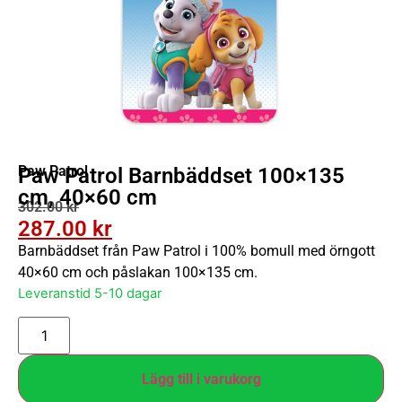
Paw Patrol
Paw Patrol Barnbäddset 100×135
cm, 40×60 cm
302.00
kr
287.00
kr
Barnbäddset från Paw Patrol i 100% bomull med örngott
40×60 cm och påslakan 100×135 cm.
Leveranstid 5-10 dagar
Lägg till i varukorg