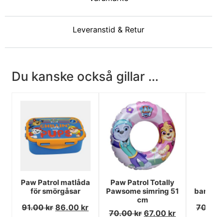
Leveranstid & Retur
Du kanske också gillar ...
Paw Patrol matlåda
Paw Patrol Totally
P
för smörgåsar
Pawsome simring 51
barns
cm
91.00
kr
86.00
kr
70.0
70.00
kr
67.00
kr