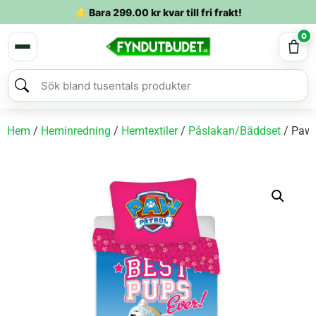
⭐ Bara
299.00
kr
kvar till fri frakt!
0
Hem
/
Heminredning
/
Hemtextiler
/
Påslakan/Bäddset
/ Paw 