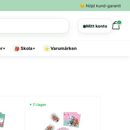
😊
Nöjd kund-garanti
0
◉
Mitt konto
er
Skola
Varumärken
🎒
⭐
▾
▾
7 i lager