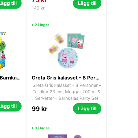
Lägg till
Lägg till
149 kr
2 i lager
Stort Kalaspaket till Barnkalas med Baby Shark 60 delar 8-personer
Greta Gris kalasset – 8 Personer – Tallrikar 23 cm, Muggar 200 ml & Servetter – Barnkalas Party Set
Greta Gris kalasset – 8 Personer –
Tallrikar 23 cm, Muggar 200 ml &
Servetter – Barnkalas Party Set
Lägg till
99 kr
Lägg till
3 i lager