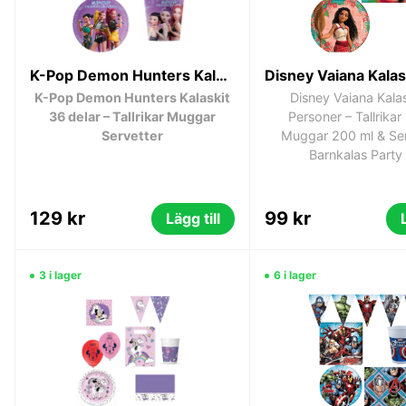
K-Pop Demon Hunters Kalaskit 36 delar – Tallrikar Muggar Servetter
K-Pop Demon Hunters Kalaskit
Disney Vaiana Kalas
36 delar – Tallrikar Muggar
Personer – Tallrikar
Servetter
Muggar 200 ml & Ser
Barnkalas Party
129 kr
99 kr
Lägg till
3 i lager
6 i lager