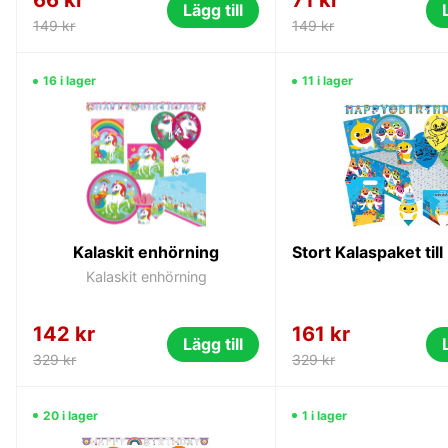
Lägg till
149 kr
149 kr
16 i lager
11 i lager
Kalaskit enhörning
Kalaskit enhörning
142 kr
161 kr
Lägg till
329 kr
329 kr
20 i lager
1 i lager