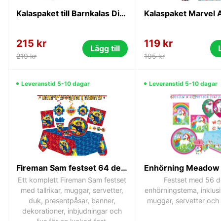
Kalaspaket till Barnkalas Disney Mimmi 52 delar 6-pers
215 kr
119 kr
Lägg till
219 kr
195 kr
Leveranstid 5-10 dagar
Leveranstid 5-10 dagar
Fireman Sam festset 64 delar
Ett komplett Fireman Sam festset
Festset med 56 de
med tallrikar, muggar, servetter,
enhörningstema, inklusiv
duk, presentpåsar, banner,
muggar, servetter och 
dekorationer, inbjudningar och