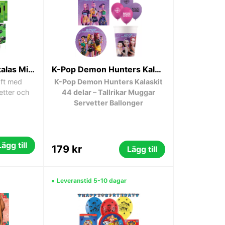
Kalaspaket till Barnkalas Minecraft 37 delar 8-personer
K-Pop Demon Hunters Kalaskit 44 delar – Tallrikar Muggar Servetter Ballonger
aft med
K-Pop Demon Hunters Kalaskit
vetter och
44 delar – Tallrikar Muggar
Servetter Ballonger
Lägg till
179 kr
Lägg till
Leveranstid 5-10 dagar