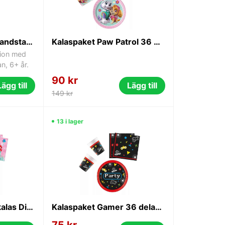
LEGO City 60271 Brandstation med brandbil och brandman
Kalaspaket Paw Patrol 36 delar 8-personer
tion med
n, 6+ år.
90 kr
Lägg till
Lägg till
149 kr
13 i lager
Kalaspaket till Barnkalas Disney Prinsessor 36 delar 8-pers
Kalaspaket Gamer 36 delar 8-personer
75 kr