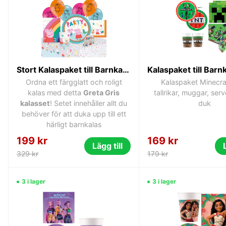
Stort Kalaspaket till Barnkalas med Greta Gris 56 delar 8-personer
Ordna ett färgglatt och roligt
Kalaspaket Minecr
kalas med detta
Greta Gris
tallrikar, muggar, ser
kalasset
! Setet innehåller allt du
duk
behöver för att duka upp till ett
härligt barnkalas
199 kr
169 kr
Lägg till
329 kr
179 kr
3 i lager
3 i lager