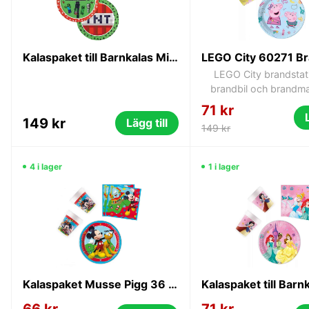
Kalaspaket till Barnkalas Minecraft 36 delar 8-personer
LEGO City brandsta
brandbil och brandma
71 kr
149 kr
Lägg till
149 kr
4 i lager
1 i lager
Kalaspaket Musse Pigg 36 delar 8-personer
66 kr
71 kr