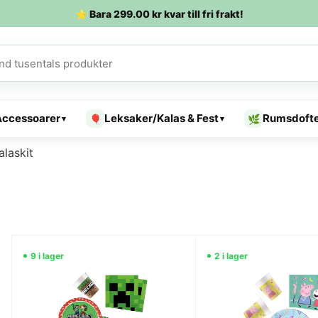
⭐ Bara
299.00
kr
kvar till fri frakt!
Accessoarer
Leksaker/Kalas & Fest
Rumsdoft
🎈
🌿
▾
▾
alaskit
9 i lager
2 i lager