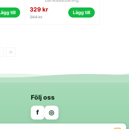
barnkalasdukning.
329 kr
Lägg till
Lägg till
364 kr
Följ oss
f
◎