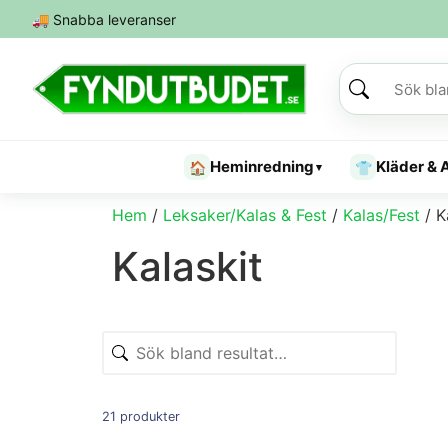
🚚
Snabba leveranser
Heminredning
Kläder & 
🏠
👕
▾
Hem
/
Leksaker/Kalas & Fest
/
Kalas/Fest
/ K
Kalaskit
21 produkter