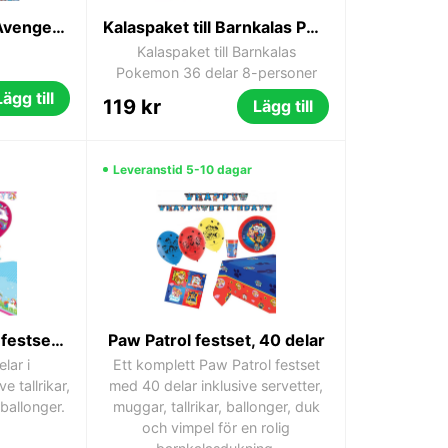
Kalaspaket Marvel Avengers 38 delar 8-personer
Kalaspaket till Barnkalas Pokemon 36 delar 8-personer
Kalaspaket till Barnkalas
Pokemon 36 delar 8-personer
Lägg till
119 kr
Lägg till
Leveranstid 5-10 dagar
Enhörning Meadow festset 56 delar
Paw Patrol festset, 40 delar
lar i
Ett komplett Paw Patrol festset
e tallrikar,
med 40 delar inklusive servetter,
ballonger.
muggar, tallrikar, ballonger, duk
och vimpel för en rolig