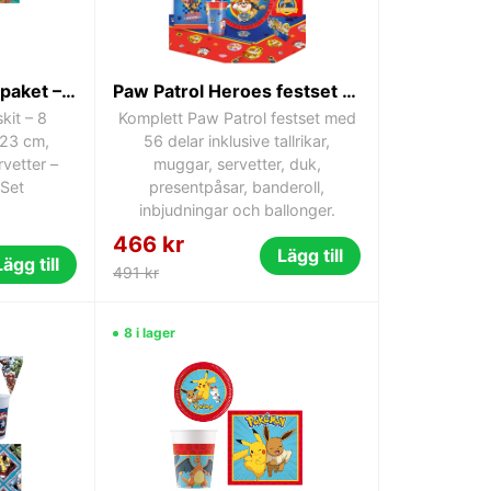
Disney Vaiana Kalaspaket – 8 Personer – Tallrikar 23 cm, Muggar 200 ml & Servetter – Barnkalas Party Set
Paw Patrol Heroes festset 56 delar
kit – 8
Komplett Paw Patrol festset med
 23 cm,
56 delar inklusive tallrikar,
vetter –
muggar, servetter, duk,
 Set
presentpåsar, banderoll,
inbjudningar och ballonger.
466 kr
Lägg till
Lägg till
491 kr
8 i lager