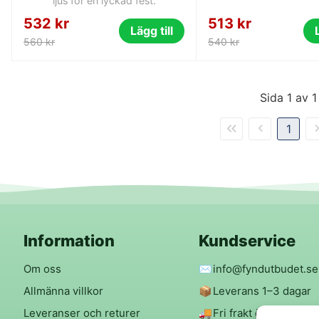
ljus för en lyckad fest.
532 kr
513 kr
Lägg till
560 kr
540 kr
Sida 1 av 1
1
Information
Kundservice
Om oss
✉️
info@fyndutbudet.se
Allmänna villkor
📦
Leverans 1–3 dagar
Leveranser och returer
🚚
Fri frakt över 299 kr