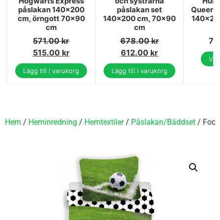
Hogwarts Express
och systrarna
Hunt
påslakan 140x200
påslakan set
Queens 
cm, örngott 70x90
140x200 cm, 70x90
140×20
cm
cm
571.00
kr
678.00
kr
79
515.00
kr
612.00
kr
Vis
Lägg till i varukorg
Lägg till i varukorg
Hem
/
Heminredning
/
Hemtextiler
/
Påslakan/Bäddset
/ Foot