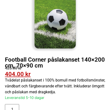
Football Corner påslakanset 140×200
cm, 70×90 cm
425.00
kr
404.00
kr
Tvådelat påslakanset i 100% bomull med fotbollsmönster,
vändbart och färgbevarande efter tvätt. Inkluderar örngott
och påslakan med dragkedja.
Leveranstid 5-10 dagar