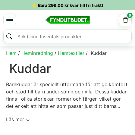
⭐ Bara
299.00
kr
kvar till fri frakt!
0
Hem
/
Heminredning
/
Hemtextiler
/ Kuddar
Kuddar
Barnkuddar är speciellt utformade för att ge komfort
och stöd till barn under sömn och vila. Dessa kuddar
finns i olika storlekar, former och färger, vilket gör
det enkelt att hitta en som passar just ditt barns
behov och smak.
Kuddarna är ofta tillverkade av mjuka, hypoallergena
Läs mer ↓
material för att säkerställa en trygg och hälsosam
sömnmiljö. Många barnkuddar har också roliga