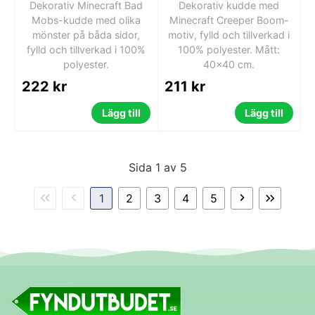
Dekorativ Minecraft Bad
Dekorativ kudde med
Mobs-kudde med olika
Minecraft Creeper Boom-
mönster på båda sidor,
motiv, fylld och tillverkad i
fylld och tillverkad i 100%
100% polyester. Mått:
polyester.
40x40 cm.
222 kr
211 kr
Lägg till
Lägg till
Sida 1 av 5
1
2
3
4
5