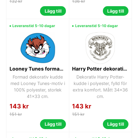
132 kr
136 kr
Lägg till
Lägg till
Leveranstid 5-10 dagar
Leveranstid 5-10 dagar
Looney Tunes formad dekorativ kudde 41x33 cm
Harry Potter dekorativ kudde 34x36 cm
Formad dekorativ kudde
Dekorativ Harry Potter-
med Looney Tunes-motiv i
kudde i polyester, fylld för
100% polyester, storlek
extra komfort. Mått 34x36
41x33 cm.
cm.
143 kr
143 kr
151 kr
151 kr
Lägg till
Lägg till