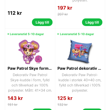
polyeten.
197 kr
112 kr
207 kr
Lägg till
Lägg till
Leveranstid 5-10 dagar
Leveranstid 5-10 dagar
Paw Patrol Skye formad kudde, dekorativ kudde 40x38 cm
Paw Patrol dekorativ kudde 40x40 cm
Dekorativ Paw Patrol
Dekorativ Paw Patrol-
Skye-kudde i form, fylld
kudde i storlek 40x40 cm,
och tillverkad av 100%
fylld och tillverkad i 100%
polyester. Mått: 41x34 cm.
polyester.
143 kr
125 kr
151 kr
132 kr