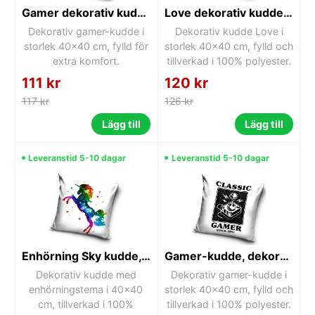
Gamer dekorativ kudde 40x40 cm
Love dekorativ kudde 40x40 cm
Dekorativ gamer-kudde i
Dekorativ kudde Love i
storlek 40x40 cm, fylld för
storlek 40x40 cm, fylld och
extra komfort.
tillverkad i 100% polyester.
111 kr
120 kr
117 kr
126 kr
Lägg till
Lägg till
Leveranstid 5-10 dagar
Leveranstid 5-10 dagar
Enhörning Sky kudde, dekorativ kudde 40x40 cm
Gamer-kudde, dekorativ kudde 40x40 cm
Dekorativ kudde med
Dekorativ gamer-kudde i
enhörningstema i 40x40
storlek 40x40 cm, fylld och
cm, tillverkad i 100%
tillverkad i 100% polyester.