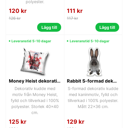
polyester.
120 kr
111 kr
126 kr
117 kr
Lägg till
Lägg till
Leveranstid 5-10 dagar
Leveranstid 5-10 dagar
Money Heist dekorativ kudde 40x40 cm
Rabbit S-formad dekorativ kudde 22x36 cm
Dekorativ kudde med
S-formad dekorativ kudde
motiv från Money Heist,
med kaninmotiv, fylld och
fylld och tillverkad i 100%
tillverkad i 100% polyester.
polyester. Storlek 40x40
Mått 22x36 cm.
cm.
125 kr
129 kr