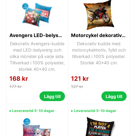
Avengers LED-belysningskudde, dekorativ kudde 40x40 cm
Motorcykel dekorativ kudde 40x40 cm
Dekorativ Avengers-kudde
Dekorativ kudde med
med LED-belysning och
motorcykelmotiv, fylld och
olika mönster på varje sida.
tillverkad i 100% polyester.
Tillverkad i 100% polyester,
Storlek 40x40 cm.
storlek 40x40 cm.
168 kr
121 kr
177 kr
127 kr
Lägg till
Lägg till
Leveranstid 5-10 dagar
Leveranstid 5-10 dagar