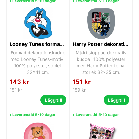
Leveranstid 5-10 dagar
Leveranstid 5-10 dagar
Looney Tunes formad dekorationskudde 32x41 cm
Harry Potter dekorativ kudde 32x35 cm
Formad dekorationskudde
Mjukt stoppad dekorativ
med Looney Tunes-motiv i
kudde i 100% polyester
100% polyester, storlek
med Harry Potter-tema,
32x41 cm.
storlek 32x35 cm.
143 kr
151 kr
151 kr
159 kr
Lägg till
Lägg till
Leveranstid 5-10 dagar
Leveranstid 5-10 dagar