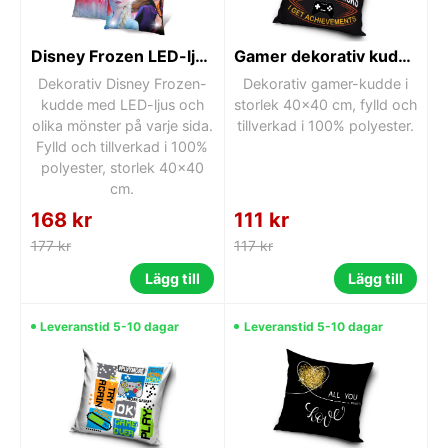
Disney Frozen LED-ljuskudde, dekorativ kudde 40x40 cm
Gamer dekorativ kudde 40x40 cm
Dekorativ Disney Frozen-
Dekorativ gamer-kudde i
kudde med LED-ljus och
storlek 40x40 cm, fylld och
olika mönster på varje sida.
tillverkad i 100% polyester.
Fylld och tillverkad i 100%
polyester, storlek 40x40
cm.
168 kr
111 kr
177 kr
117 kr
Lägg till
Lägg till
Leveranstid 5-10 dagar
Leveranstid 5-10 dagar