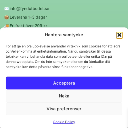
✉️
info@fyndutbudet.se
📦
Leverans 1–3 dagar
🚚
Fri frakt över 299 kr
😊
Nöjd kund-garanti
Hantera samtycke
För att ge en bra upplevelse använder vi teknik som cookies för att lagra
och/eller komma åt enhetsinformation. När du samtycker till dessa
Följ oss
tekniker kan vi behandla data som surfbeteende eller unika ID:n på
denna webbplats. Om du inte samtycker eller om du återkallar ditt
samtycke kan detta påverka vissa funktioner negativt.
f
◎
Acceptera
Trygga betalningar
Neka
Klarna
VISA
Mastercard
Swish
Visa preferenser
© 2026 EBM Fyndutbudet AB.
Cookie Policy
Svenskt lager 🇸🇪 • Snabba leveranser • Trygga köp