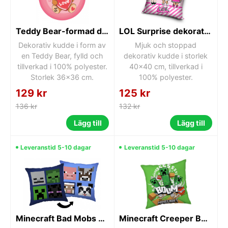
Teddy Bear-formad dekorativ kudde 36x36 cm
LOL Surprise dekorativ kudde 40x40 cm
Dekorativ kudde i form av
Mjuk och stoppad
en Teddy Bear, fylld och
dekorativ kudde i storlek
tillverkad i 100% polyester.
40x40 cm, tillverkad i
Storlek 36x36 cm.
100% polyester.
129 kr
125 kr
136 kr
132 kr
Lägg till
Lägg till
Leveranstid 5-10 dagar
Leveranstid 5-10 dagar
Minecraft Bad Mobs kudde, dekorativ kudde 40x40 cm
Minecraft Creeper Boom dekorativ kudde 40x40 cm