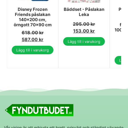
Disney Frozen
Bäddset - Påslakan
Paw 
Friends påslakan
Leka
140×200 cm,
ba
295.00
kr
örngott 70×90 cm
för
100×1
153.00
kr
618.00
kr
587.00
kr
Lägg till i varukorg
3
2
Lägg till i varukorg
Lägg 
Vår vision är att erbjuda ett brett, prisvärt och ständigt växande