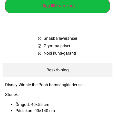
Lägg till i varukorg
Snabba leveranser
Grymma priser
Nöjd kund-garanti
Beskrivning
Disney Winnie the Pooh barnsängkläder set.
Storlek:
Örngott: 40×55 cm
Påslakan: 90×140 cm