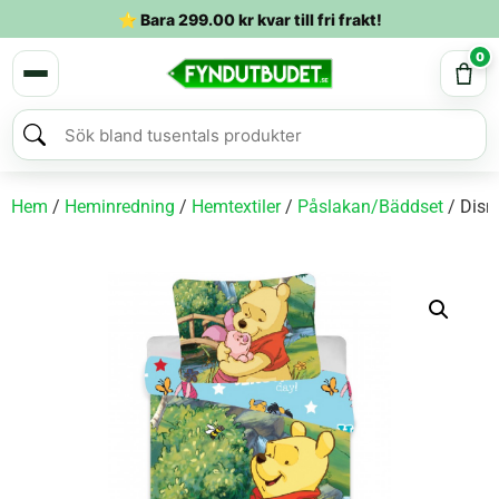
⭐ Bara
299.00
kr
kvar till fri frakt!
0
Hem
/
Heminredning
/
Hemtextiler
/
Påslakan/Bäddset
/ Disn