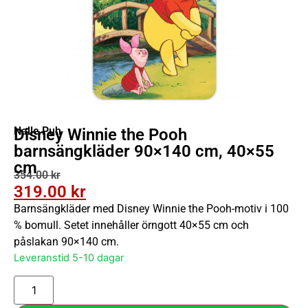
Nalle Puh
Disney Winnie the Pooh
barnsängkläder 90×140 cm, 40×55
cm
354.00
kr
319.00
kr
Barnsängkläder med Disney Winnie the Pooh-motiv i 100
% bomull. Setet innehåller örngott 40×55 cm och
påslakan 90×140 cm.
Leveranstid 5-10 dagar