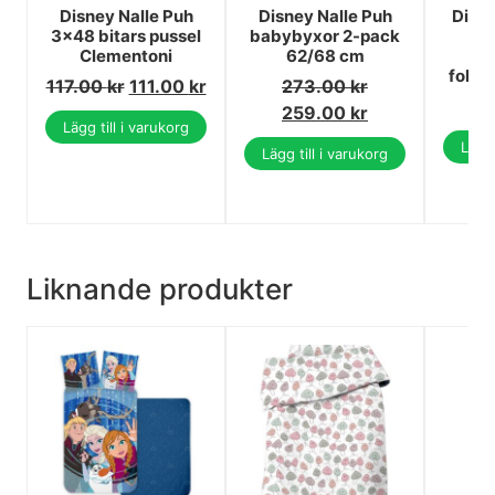
Disney Nalle Puh
Disney Nalle Puh
Disne
3x48 bitars pussel
babybyxor 2-pack
P
Clementoni
62/68 cm
g
folie
117.00
kr
111.00
kr
273.00
kr
1
259.00
kr
Lägg till i varukorg
Lägg 
Lägg till i varukorg
Liknande produkter