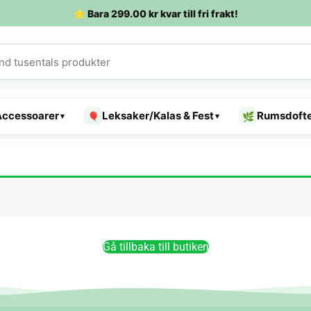
⭐ Bara
299.00
kr
kvar till fri frakt!
Accessoarer
Leksaker/Kalas & Fest
Rumsdoft
🎈
🌿
▾
▾
Gå tillbaka till butiken