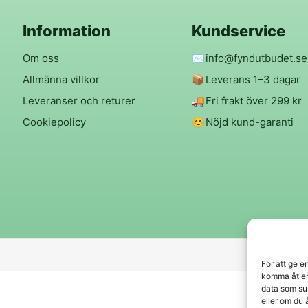
Information
Kundservice
Om oss
✉️
info@fyndutbudet.se
Allmänna villkor
📦
Leverans 1–3 dagar
Leveranser och returer
🚚
Fri frakt över 299 kr
Cookiepolicy
😊
Nöjd kund-garanti
För att ge e
komma åt en
data som su
eller om du 