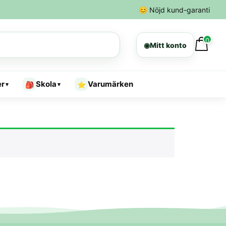
😊
Nöjd kund-garanti
0
◉
Mitt konto
er
Skola
Varumärken
🎒
⭐
▾
▾