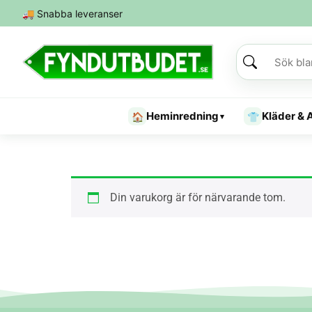
🚚
Snabba leveranser
Heminredning
Kläder & 
🏠
👕
▾
Din varukorg är för närvarande tom.