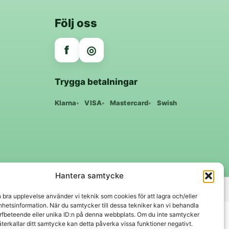
Följ oss
f
◎
Trygga betalningar
Klarna
VISA
Mastercard
Swish
Hantera samtycke
Svenskt lager 🇸🇪 • Snabba leveranser • Trygga köp
n bra upplevelse använder vi teknik som cookies för att lagra och/eller
hetsinformation. När du samtycker till dessa tekniker kan vi behandla
rfbeteende eller unika ID:n på denna webbplats. Om du inte samtycker
återkallar ditt samtycke kan detta påverka vissa funktioner negativt.