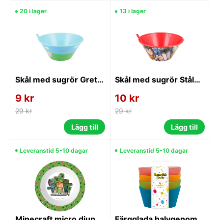
20 i lager
13 i lager
Skål med sugrör Greta Gris
Skål med sugrör Stålmannen
9 kr
10 kr
29 kr
29 kr
Lägg till
Lägg till
Leveranstid 5-10 dagar
Leveranstid 5-10 dagar
Minecraft micro djup tallrik
Färgglada halvgenomskinliga djupa plasttallrikar, set om 4