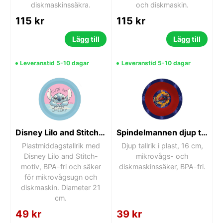
diskmaskinssäkra.
och diskmaskin.
115 kr
115 kr
Lägg till
Lägg till
Leveranstid 5-10 dagar
Leveranstid 5-10 dagar
Disney Lilo and Stitch plastmiddagstallrik
Spindelmannen djup tallrik 16 cm
Plastmiddagstallrik med
Djup tallrik i plast, 16 cm,
Disney Lilo and Stitch-
mikrovågs- och
motiv, BPA-fri och säker
diskmaskinssäker, BPA-fri.
för mikrovågsugn och
diskmaskin. Diameter 21
cm.
49 kr
39 kr