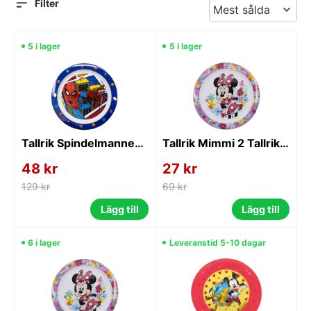
Filter
5 i lager
5 i lager
Tallrik Spindelmannen 4 Tallrikar
Tallrik Mimmi 2 Tallrikar
48 kr
27 kr
129 kr
69 kr
Lägg till
Lägg till
6 i lager
Leveranstid 5-10 dagar