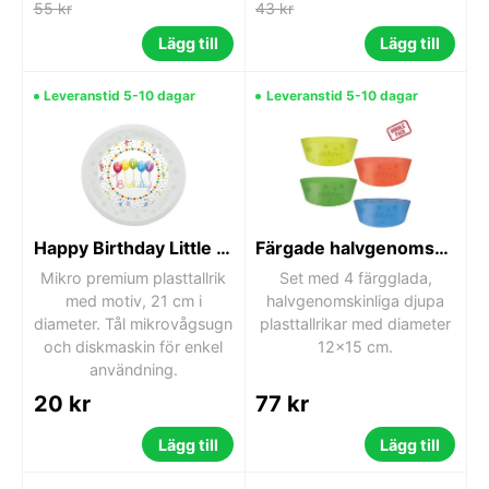
55 kr
43 kr
Lägg till
Lägg till
Leveranstid 5-10 dagar
Leveranstid 5-10 dagar
Happy Birthday Little Princess Streamers mikro premium plasttallrik 21 cm
Färgade halvgenomskinliga djupa plasttallrikar, 4-pack, 12 cm
Mikro premium plasttallrik
Set med 4 färgglada,
med motiv, 21 cm i
halvgenomskinliga djupa
diameter. Tål mikrovågsugn
plasttallrikar med diameter
och diskmaskin för enkel
12x15 cm.
användning.
20 kr
77 kr
Lägg till
Lägg till