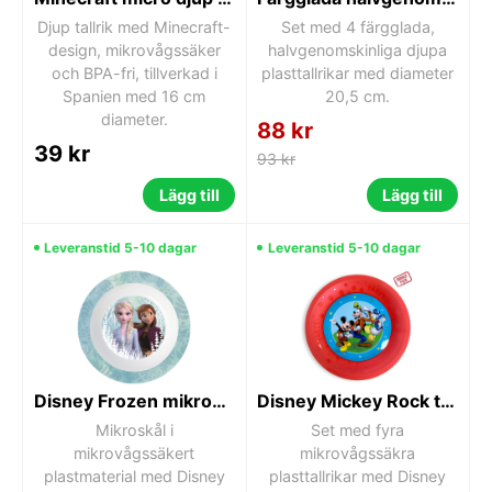
Djup tallrik med Minecraft-
Set med 4 färgglada,
design, mikrovågssäker
halvgenomskinliga djupa
och BPA-fri, tillverkad i
plasttallrikar med diameter
Spanien med 16 cm
20,5 cm.
diameter.
88 kr
39 kr
93 kr
Lägg till
Lägg till
Leveranstid 5-10 dagar
Leveranstid 5-10 dagar
Disney Frozen mikroskål
Disney Mickey Rock the House mikrovågssäkra plasttallrikar, 4-pack 21 cm
Mikroskål i
Set med fyra
mikrovågssäkert
mikrovågssäkra
plastmaterial med Disney
plasttallrikar med Disney