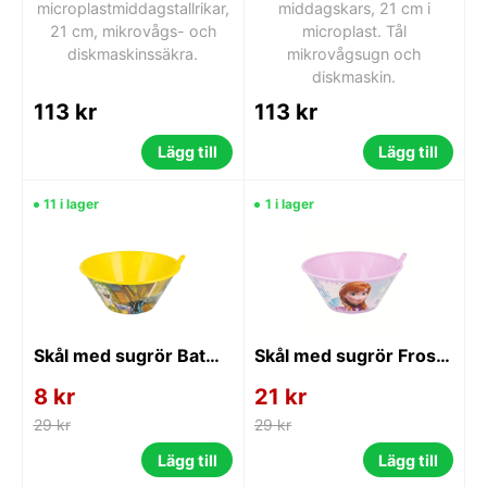
microplastmiddagstallrikar,
middagskars, 21 cm i
21 cm, mikrovågs- och
microplast. Tål
diskmaskinssäkra.
mikrovågsugn och
diskmaskin.
113 kr
113 kr
Lägg till
Lägg till
11 i lager
1 i lager
Skål med sugrör Batman
Skål med sugrör Frost/Frozen
8 kr
21 kr
29 kr
29 kr
Lägg till
Lägg till