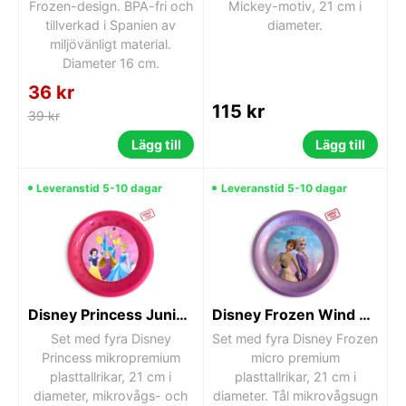
Frozen-design. BPA-fri och
Mickey-motiv, 21 cm i
tillverkad i Spanien av
diameter.
miljövänligt material.
Diameter 16 cm.
36 kr
115 kr
39 kr
Lägg till
Lägg till
Leveranstid 5-10 dagar
Leveranstid 5-10 dagar
Disney Princess Junior Live Your Story mikropremium plasttallrik 4-pack 21 cm
Disney Frozen Wind micro premium plasttallrik set om 4, 21 cm
Set med fyra Disney
Set med fyra Disney Frozen
Princess mikropremium
micro premium
plasttallrikar, 21 cm i
plasttallrikar, 21 cm i
diameter, mikrovågs- och
diameter. Tål mikrovågsugn