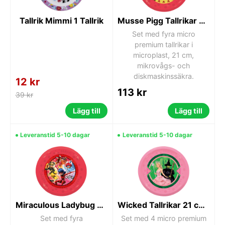
Tallrik Mimmi 1 Tallrik
Musse Pigg Tallrikar 21 cm 4-pack – Mikrovågssäkra Plasttallrikar
Set med fyra micro
premium tallrikar i
microplast, 21 cm,
mikrovågs- och
diskmaskinssäkra.
12 kr
113 kr
39 kr
Lägg till
Lägg till
Leveranstid 5-10 dagar
Leveranstid 5-10 dagar
Miraculous Ladybug Tallrikar 21 cm 4-pack – Mikrovågssäkra Plasttallrikar
Wicked Tallrikar 21 cm 4-pack – Mikrovågssäkra Plasttallrikar
Set med fyra
Set med 4 micro premium