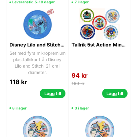
Leveranstid 5-10 dagar
7 i lager
Disney Lilo and Stitch Angel mikropremium plasttallrik set 4 st 21 cm
Tallrik 5st Action Minecraft m.fl.
Set med fyra mikropremium
plasttallrikar från Disney
Lilo and Stitch, 21 cm i
diameter.
94 kr
118 kr
169 kr
Lägg till
Lägg till
8 i lager
3 i lager