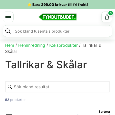
⭐ Bara
299.00
kr
kvar till fri frakt!
0
Hem
/
Heminredning
/
Köksprodukter
/ Tallrikar &
Skålar
Tallrikar & Skålar
53 produkter
Sortera