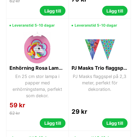
62 kr
Lägg till
Lägg till
Leveranstid 5-10 dagar
Leveranstid 5-10 dagar
Enhörning Rosa Lampa 25 cm
PJ Masks Trio flaggspel 2,3 m
En 25 cm stor lampa i
PJ Masks flaggspel på 2,3
papper med
meter, perfekt för
enhörningstema, perfekt
dekoration.
som dekor.
59 kr
29 kr
62 kr
Lägg till
Lägg till