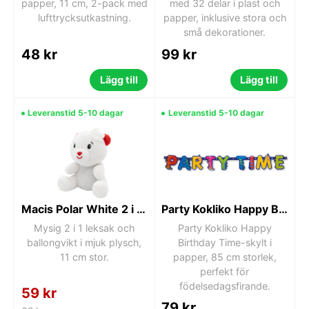
papper, 11 cm, 2-pack med
med 32 delar i plast och
lufttrycksutkastning.
papper, inklusive stora och
små dekorationer.
48 kr
99 kr
Lägg till
Lägg till
Leveranstid 5-10 dagar
Leveranstid 5-10 dagar
Macis Polar White 2 i 1 leksak och ballongvikt, 11 cm
Party Kokliko Happy Birthday Time-skylt
Mysig 2 i 1 leksak och
Party Kokliko Happy
ballongvikt i mjuk plysch,
Birthday Time-skylt i
11 cm stor.
papper, 85 cm storlek,
perfekt för
födelsedagsfirande.
59 kr
79 kr