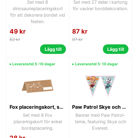
Set med 8
Set med 27 delar i kartong
dinosaurieplaceringskort
för vacker borddekoration.
för att dekorera bordet vid
festen.
49 kr
87 kr
52 kr
97 kr
Lägg till
Lägg till
Leveranstid 5-10 dagar
Leveranstid 5-10 dagar
Fox placeringskort, set om 8
Paw Patrol Skye och Everest banner
Set med 8 Fox
Banner med Paw Patrol-
placeringskort för enkel
tema, featuring Skye och
bordsplacering.
Everest.
28 kr