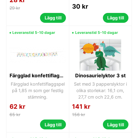
30 kr
29 kr
Lägg till
Lägg till
Leveranstid 5-10 dagar
Leveranstid 5-10 dagar
Färgglad konfettiflaggspel 1,85 m
Dinosaurielyktor 3 st
Färgglad konfettiflaggspel
Set med 3 papperslyktor i
på 1,85 m som ger festlig
olika storlekar: 16,1 cm,
stämning.
27,7 cm och 22,6 cm.
62 kr
141 kr
65 kr
156 kr
Lägg till
Lägg till