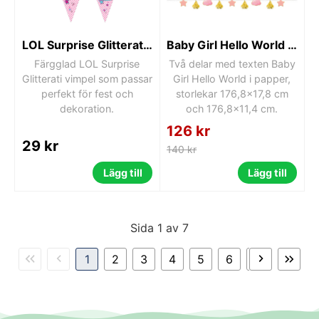
LOL Surprise Glitterati vimpel
Baby Girl Hello World text 176,8 cm 2 delar
Färgglad LOL Surprise
Två delar med texten Baby
Glitterati vimpel som passar
Girl Hello World i papper,
perfekt för fest och
storlekar 176,8×17,8 cm
dekoration.
och 176,8×11,4 cm.
126 kr
29 kr
140 kr
Lägg till
Lägg till
Sida 1 av 7
1
2
3
4
5
6
7