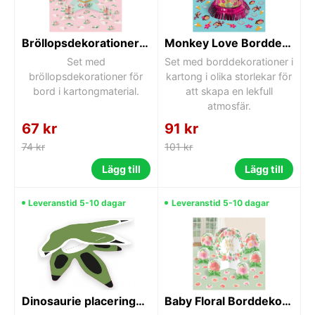
Bröllopsdekorationer för bord
Monkey Love Borddekoration Set
Set med
Set med borddekorationer i
bröllopsdekorationer för
kartong i olika storlekar för
bord i kartongmaterial.
att skapa en lekfull
atmosfär.
67 kr
91 kr
74 kr
101 kr
Lägg till
Lägg till
Leveranstid 5-10 dagar
Leveranstid 5-10 dagar
Dinosaurie placeringskort, 8 st
Baby Floral Borddekoration Set