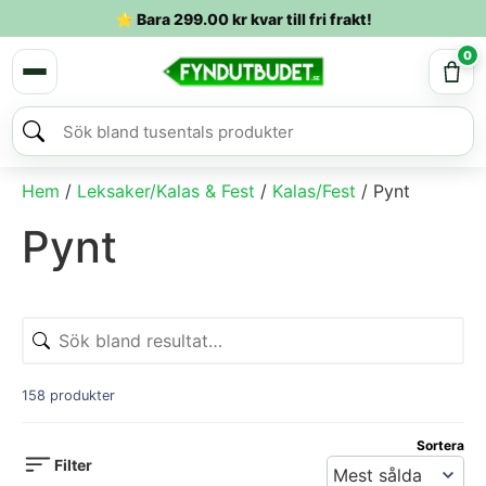
⭐ Bara
299.00
kr
kvar till fri frakt!
0
Hem
/
Leksaker/Kalas & Fest
/
Kalas/Fest
/ Pynt
Pynt
158 produkter
Sortera
Filter