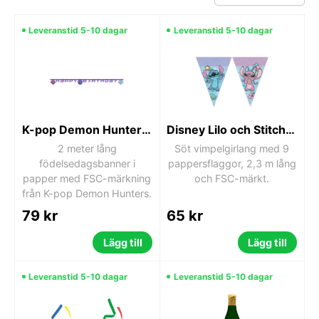
Leveranstid 5-10 dagar
Leveranstid 5-10 dagar
K-pop Demon Hunters Honmoon Grattis på födelsedagen-banner 200 cm FSC
Disney Lilo och Stitch Angel söt vimpelgirlang 2,3 m FSC
2 meter lång
Söt vimpelgirlang med 9
födelsedagsbanner i
pappersflaggor, 2,3 m lång
papper med FSC-märkning
och FSC-märkt.
från K-pop Demon Hunters.
79 kr
65 kr
Lägg till
Lägg till
Leveranstid 5-10 dagar
Leveranstid 5-10 dagar