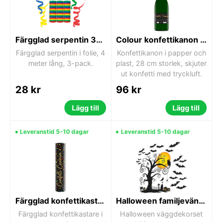
Färgglad serpentin 3-pack
Colour konfettikanon 28 cm
Färgglad serpentin i folie, 4
Konfettikanon i papper och
meter lång, 3-pack.
plast, 28 cm storlek, skjuter
ut konfetti med tryckluft.
28 kr
96 kr
Lägg till
Lägg till
Leveranstid 5-10 dagar
Leveranstid 5-10 dagar
Färgglad konfettikastare 11 cm 2-pack
Halloween familjevänligt väggdekorset 32 delar
Färgglad konfettikastare i
Halloween väggdekorset