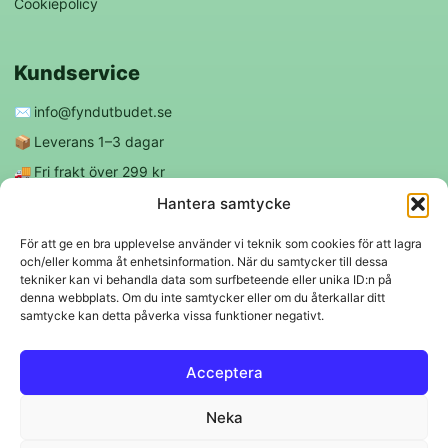
Cookiepolicy
Kundservice
✉️
info@fyndutbudet.se
📦
Leverans 1–3 dagar
🚚
Fri frakt över 299 kr
😊
Nöjd kund-garanti
Hantera samtycke
För att ge en bra upplevelse använder vi teknik som cookies för att lagra
och/eller komma åt enhetsinformation. När du samtycker till dessa
Följ oss
tekniker kan vi behandla data som surfbeteende eller unika ID:n på
denna webbplats. Om du inte samtycker eller om du återkallar ditt
samtycke kan detta påverka vissa funktioner negativt.
f
◎
Acceptera
Trygga betalningar
Neka
Klarna
VISA
Mastercard
Swish