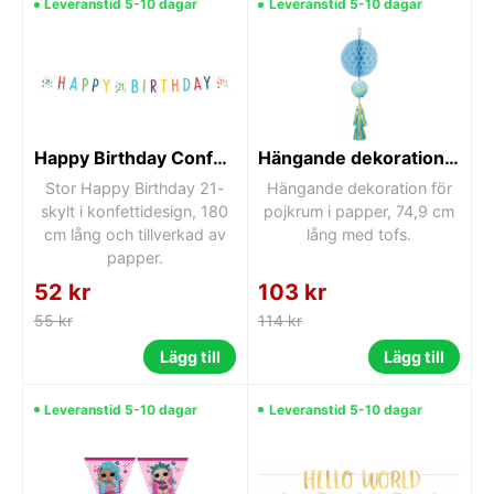
Leveranstid 5-10 dagar
Leveranstid 5-10 dagar
Happy Birthday Confetti 21-skylt 180 cm
Hängande dekoration för pojke med tofs
Stor Happy Birthday 21-
Hängande dekoration för
skylt i konfettidesign, 180
pojkrum i papper, 74,9 cm
cm lång och tillverkad av
lång med tofs.
papper.
52 kr
103 kr
55 kr
114 kr
Lägg till
Lägg till
Leveranstid 5-10 dagar
Leveranstid 5-10 dagar