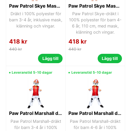
Paw Patrol Skye Maskeraddräkt 3–4 år (104 cm)
Paw Patrol Skye Maskeraddräkt 4–6 år (110 cm)
Dräkt i 100% polyester för
Paw Patrol Skye-dräkt i
barn 3-4 år, inklusive mask,
100% polyester för barn 4-
klänning och vingar.
6 år, 110 cm, med mask,
klänning och vingar.
418 kr
418 kr
440 kr
440 kr
Lägg till
Lägg till
Leveranstid 5-10 dagar
Leveranstid 5-10 dagar
Paw Patrol Marshall dräkt 3-4 år
Paw Patrol Marshall dräkt 4-6 år
Paw Patrol Marshall-dräkt
Paw Patrol Marshall-dräkt
för barn 3-4 år i 100%
för barn 4-6 år i 100%