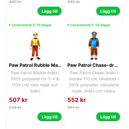
440 kr
440 kr
Lägg till
Lägg till
Leveranstid 5-10 dagar
Leveranstid 5-10 dagar
Paw Patrol Rubble Maskeraddräkt 3–4 år (104 cm)
Paw Patrol Chase-dräkt 4-6 år
Paw Patrol Rubble dräkt i
Paw Patrol Chase-dräkt i
100% polyester för 3-4 år
storlek 110 cm, tillverkad i
(104 cm) med mask och
100% polyester. Inkluderar
dräkt.
mask, dräkt och väska.
507 kr
552 kr
534 kr
581 kr
Lägg till
Lägg till