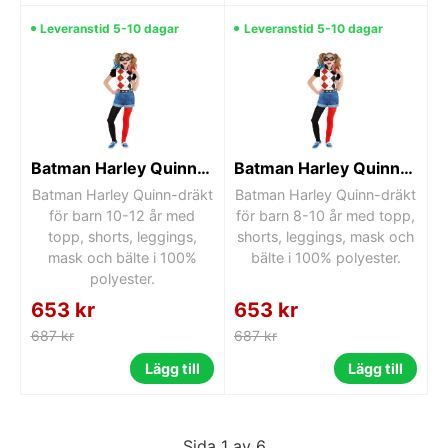
Leveranstid 5-10 dagar
Leveranstid 5-10 dagar
Batman Harley Quinn-dräkt 10-12 år
Batman Harley Quinn-dräkt 8-10 år
Batman Harley Quinn-dräkt
Batman Harley Quinn-dräkt
för barn 10-12 år med
för barn 8-10 år med topp,
topp, shorts, leggings,
shorts, leggings, mask och
mask och bälte i 100%
bälte i 100% polyester.
polyester.
653 kr
653 kr
687 kr
687 kr
Lägg till
Lägg till
Sida 1 av 6