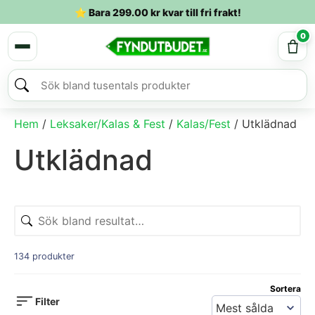
⭐ Bara
299.00
kr
kvar till fri frakt!
0
Hem
/
Leksaker/Kalas & Fest
/
Kalas/Fest
/ Utklädnad
Utklädnad
134 produkter
Sortera
Filter