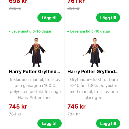
696 kr
761 kr
733 kr
801 kr
Lägg till
Lägg till
Leveranstid 5-10 dagar
Leveranstid 5-10 dagar
Harry Potter Gryffindor-dräkt 10-12 år
Harry Potter Gryffindor dräkt 8-10 år
Inkluderar mantel, trollstav
Gryffindor-dräkt för barn
och glasögon i 100 %
8-10 år i 100% polyester
polyester, perfekt för unga
med mantel, trollstav och
Harry Potter-fans.
glasögon.
745 kr
745 kr
784 kr
784 kr
Lägg till
Lägg till