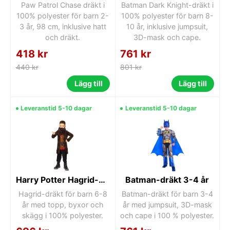
Paw Patrol Chase dräkt i
Batman Dark Knight-dräkt i
100% polyester för barn 2-
100% polyester för barn 8-
3 år, 98 cm, inklusive hatt
10 år, inklusive jumpsuit,
och dräkt.
3D-mask och cape.
418 kr
761 kr
440 kr
801 kr
Lägg till
Lägg till
Leveranstid 5-10 dagar
Leveranstid 5-10 dagar
Harry Potter Hagrid-dräkt 6-8 år
Batman-dräkt 3-4 år
Hagrid-dräkt för barn 6-8
Batman-dräkt för barn 3-4
år med topp, byxor och
år med jumpsuit, 3D-mask
skägg i 100% polyester.
och cape i 100 % polyester.