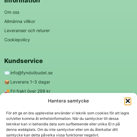
Information
Om oss
Allmänna villkor
Leveranser och returer
Cookiepolicy
Kundservice
✉️
info@fyndutbudet.se
📦
Leverans 1–3 dagar
🚚
Fri frakt över 299 kr
😊
Nöjd kund-garanti
Hantera samtycke
För att ge en bra upplevelse använder vi teknik som cookies för att lagra
och/eller komma åt enhetsinformation. När du samtycker till dessa
Följ oss
tekniker kan vi behandla data som surfbeteende eller unika ID:n på
denna webbplats. Om du inte samtycker eller om du återkallar ditt
samtycke kan detta påverka vissa funktioner negativt.