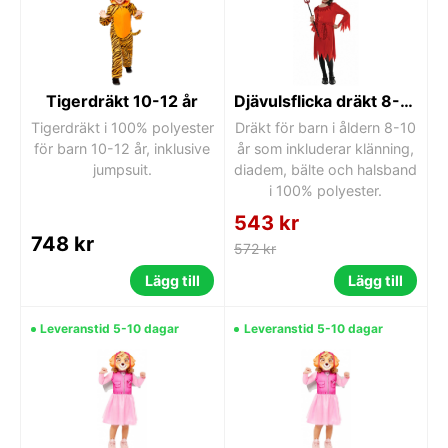
Tigerdräkt 10-12 år
Djävulsflicka dräkt 8-10 år
Tigerdräkt i 100% polyester
Dräkt för barn i åldern 8-10
för barn 10-12 år, inklusive
år som inkluderar klänning,
jumpsuit.
diadem, bälte och halsband
i 100% polyester.
543 kr
748 kr
572 kr
Lägg till
Lägg till
Leveranstid 5-10 dagar
Leveranstid 5-10 dagar