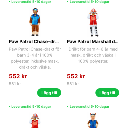
Leveranstid 5-10 dagar
Leveranstid 5-10 dagar
Paw Patrol Chase-dräkt 3-4 år
Paw Patrol Marshall dräkt 4-6 år
Paw Patrol Chase-dräkt för
Dräkt för barn 4-6 år med
barn 3-4 år i 100%
mask, dräkt och väska i
polyester, inklusive mask,
100% polyester.
dräkt och väska.
552 kr
552 kr
581 kr
581 kr
Lägg till
Lägg till
Leveranstid 5-10 dagar
Leveranstid 5-10 dagar