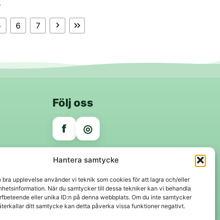
5
5
6
7
Följ oss
f
◎
Trygga betalningar
Hantera samtycke
Klarna
VISA
Mastercard
Swish
n bra upplevelse använder vi teknik som cookies för att lagra och/eller
hetsinformation. När du samtycker till dessa tekniker kan vi behandla
rfbeteende eller unika ID:n på denna webbplats. Om du inte samtycker
återkallar ditt samtycke kan detta påverka vissa funktioner negativt.