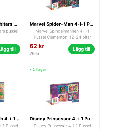
Disney Frost 2x60-bitars pussel
Marvel Spider-Man 4-i-1 Pussel 12-24 bitar Clementoni
ars pussel
Marvel Spindelmannen 4-i-1
Pussel Clementoni 12-24 bitar
62 kr
Lägg till
Lägg till
79 kr
2 i lager
Disney Lilo och Stitch 4-i-1 Pussel 12-24 bitar Clementoni
Disney Prinsessor 4-i-1 Pussel 12-24 bitar Clementoni
i-1 Pussel
Disney Prinsessor 4-i-1 Pussel