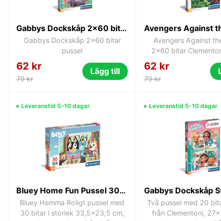
Gabbys Dockskåp 2x60 bitar pussel
Gabbys Dockskåp 2x60 bitar
Avengers Against th
pussel
2x60 bitar Clementon
62 kr
62 kr
Lägg till
79 kr
79 kr
Leveranstid 5-10 dagar
Leveranstid 5-10 dagar
Bluey Home Fun Pussel 30 bitar – Clementoni SuperColor 33,5 x 23,5 cm
Bluey Hemma Roligt pussel med
Två pussel med 20 bit
30 bitar i storlek 33,5x23,5 cm,
från Clementoni, 27x