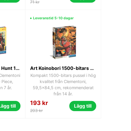
71 kr
Leveranstid 5-10 dagar
One Piece Treasure Hunt 180-bitars Clementoni pussel 48,5x33,5 cm
Art Koinobori 1500-bitars kompakt pussel Clementoni 59,5x84,5 cm
 Clementoni
Kompakt 1500-bitars pussel i hög
 Piece,
kvalitet från Clementoni,
 7 år.
59,5x84,5 cm, rekommenderat
från 14 år.
193 kr
Lägg till
Lägg till
203 kr