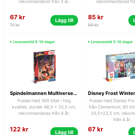
rekommenderat från 3 år.
rekommenderad frå
67 kr
85 kr
Lägg till
71 kr
89 kr
Leveranstid 5-10 dagar
Leveranstid 5-10 dagar
Spindelmannen Multiverse pussel 300 bitar Clementoni
Pussel med 300 bitar i hög
Pussel med Disney Fr
kvalitet, storlek 48,5 x 33,5 cm,
från Clementoni, 60 bita
rekommenderas från 9 år.
33,5x23,5 cm, rekom
från 4 år.
122 kr
67 kr
Lägg till