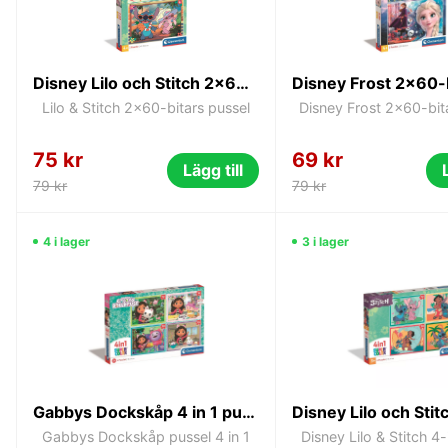
Disney Lilo och Stitch 2x60-bitars pussel
Lilo & Stitch 2x60-bitars pussel
Disney Frost 2x60-bit
75 kr
69 kr
Lägg till
79 kr
79 kr
4 i lager
3 i lager
Gabbys Dockskåp 4 in 1 pussel
Gabbys Dockskåp pussel 4 in 1
Disney Lilo & Stitch 4-