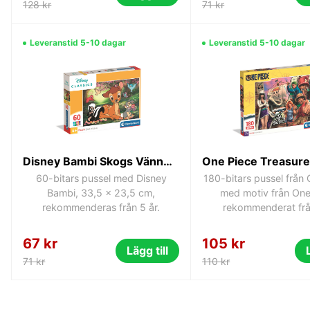
128 kr
71 kr
Leveranstid 5-10 dagar
Leveranstid 5-10 dagar
Disney Bambi Skogs Vänner 60-bitars Clementoni pussel
60-bitars pussel med Disney
180-bitars pussel från
Bambi, 33,5 x 23,5 cm,
med motiv från One
rekommenderas från 5 år.
rekommenderat från
67 kr
105 kr
Lägg till
71 kr
110 kr