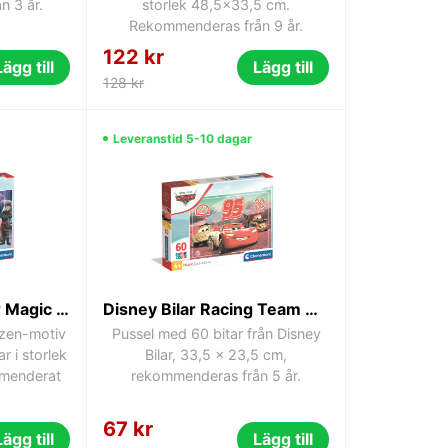
n 3 år.
storlek 48,5x33,5 cm.
Rekommenderas från 9 år.
122 kr
Lägg till
Lägg till
128 kr
Leveranstid 5-10 dagar
Disney Frost Winter Magic Clementoni 60-bitars pussel 33,5x23,5 cm
Disney Bilar Racing Team 60-bitars pussel Clementoni
ozen-motiv
Pussel med 60 bitar från Disney
r i storlek
Bilar, 33,5 x 23,5 cm,
menderat
rekommenderas från 5 år.
67 kr
Lägg till
Lägg till