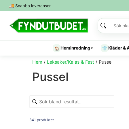
🚚
Snabba leveranser
Heminredning
Kläder & 
🏠
👕
▾
Hem
/
Leksaker/Kalas & Fest
/ Pussel
Pussel
341 produkter