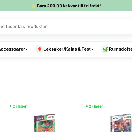
⭐ Bara
299.00
kr
kvar till fri frakt!
Accessoarer
Leksaker/Kalas & Fest
Rumsdoft
🎈
🌿
▾
▾
2 i lager
2 i lager