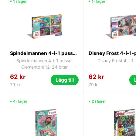
1 i lager
1 i lager
Spindelmannen 4-i-1 pussel Clementoni 12-24 bitar
Spindelmannen 4-i-1 pussel
Disney Frost 4-i-1
Clementoni 12-24 bitar
62 kr
62 kr
Lägg till
79 kr
79 kr
4 i lager
2 i lager