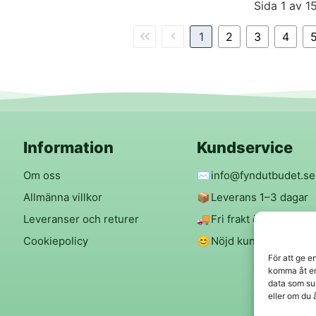
Sida 1 av 1
1
2
3
4
Information
Kundservice
Om oss
✉️
info@fyndutbudet.se
Allmänna villkor
📦
Leverans 1–3 dagar
Leveranser och returer
🚚
Fri frakt över 299 kr
Cookiepolicy
😊
Nöjd kund-garanti
För att ge e
komma åt en
data som su
eller om du 