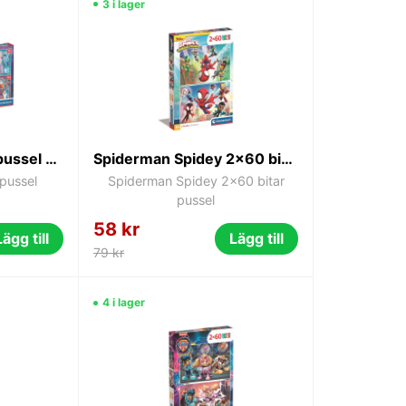
3 i lager
Disney Frost 4-i-1-pussel 12-24 bitar
Spiderman Spidey 2x60 bitar pussel
-pussel
Spiderman Spidey 2x60 bitar
pussel
58 kr
Lägg till
Lägg till
79 kr
4 i lager