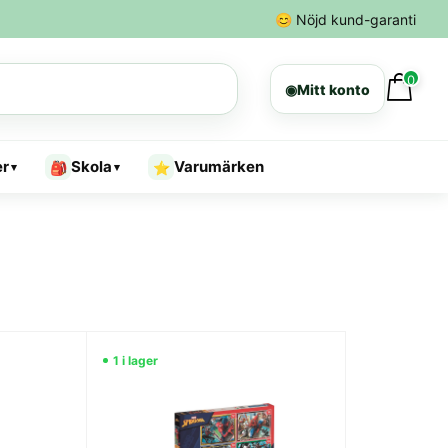
😊
Nöjd kund-garanti
0
◉
Mitt konto
er
Skola
Varumärken
🎒
⭐
▾
▾
1 i lager