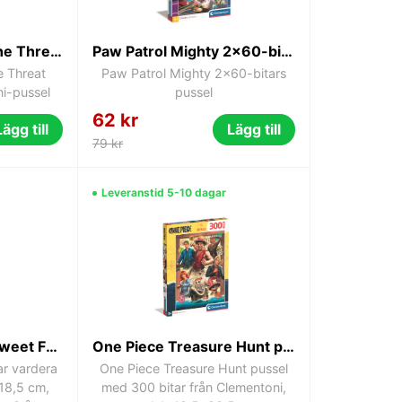
Avengers Against the Threat 2x60 bitar Clementoni-pussel
Paw Patrol Mighty 2x60-bitars pussel
e Threat
Paw Patrol Mighty 2x60-bitars
i-pussel
pussel
62 kr
Lägg till
Lägg till
79 kr
Leveranstid 5-10 dagar
Gabbys Dockskåp Sweet Friends 2x20 bitars pussel Clementoni
One Piece Treasure Hunt pussel 300 bitar Clementoni 48,5x33,5 cm
ar vardera
One Piece Treasure Hunt pussel
18,5 cm,
med 300 bitar från Clementoni,