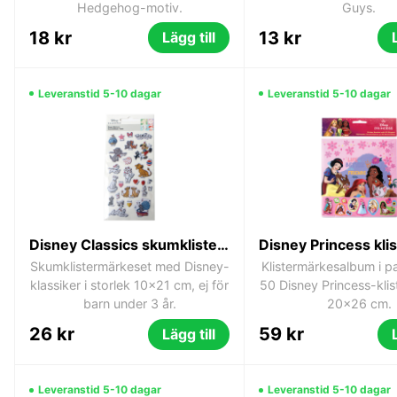
Hedgehog-motiv.
Guys.
18 kr
13 kr
Lägg till
Leveranstid 5-10 dagar
Leveranstid 5-10 dagar
Disney Classics skumklistermärkeset 10x21 cm
Skumklistermärkeset med Disney-
Klistermärkesalbum i 
klassiker i storlek 10x21 cm, ej för
50 Disney Princess-kli
barn under 3 år.
20x26 cm.
26 kr
59 kr
Lägg till
Leveranstid 5-10 dagar
Leveranstid 5-10 dagar