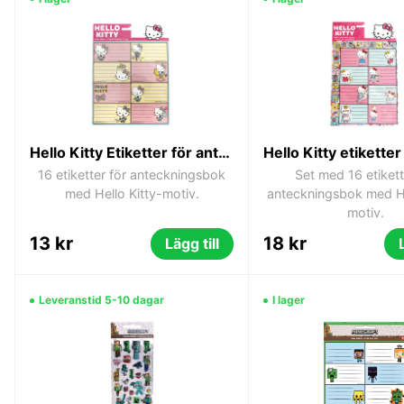
Hello Kitty Etiketter för anteckningsbok 16 st
16 etiketter för anteckningsbok
Set med 16 etikett
med Hello Kitty-motiv.
anteckningsbok med He
motiv.
13 kr
18 kr
Lägg till
Leveranstid 5-10 dagar
I lager