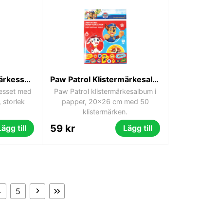
Paw Patrol Klistermärkesset 600 delar 15x22 cm
Paw Patrol Klistermärkesalbum med 50 klistermärken
kesset med
Paw Patrol klistermärkesalbum i
 storlek
papper, 20x26 cm med 50
klistermärken.
59 kr
Lägg till
Lägg till
4
5