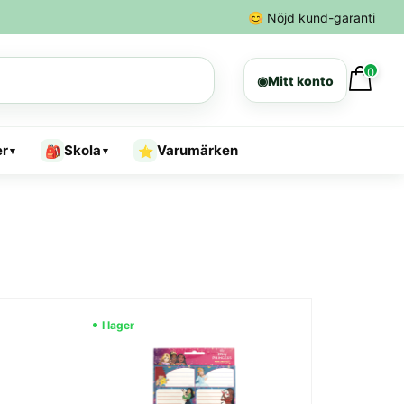
😊
Nöjd kund-garanti
0
◉
Mitt konto
er
Skola
Varumärken
🎒
⭐
▾
▾
I lager