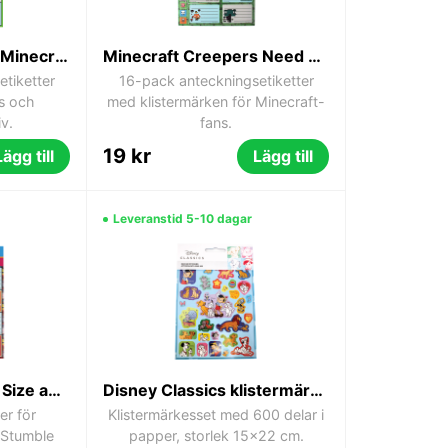
Stumble Guys Race Minecraft Creepers Need Hugs anteckningsetiketter, 16-pack
Minecraft Creepers Need Hugs Anteckningsetiketter med klistermärken, 16-pack
tiketter
16-pack anteckningsetiketter
s och
med klistermärken för Minecraft-
v.
fans.
19 kr
Lägg till
Lägg till
Leveranstid 5-10 dagar
Stumble Guys Killer Size anteckningsboksetiketter, 16 st
Disney Classics klistermärkesset 600 delar
er för
Klistermärkesset med 600 delar i
 Stumble
papper, storlek 15x22 cm.