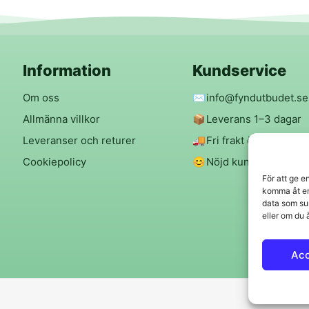
Information
Kundservice
Om oss
✉️
info@fyndutbudet.se
Allmänna villkor
📦
Leverans 1–3 dagar
Leveranser och returer
🚚
Fri frakt över 299 kr
Cookiepolicy
😊
Nöjd kund-garanti
För att ge e
komma åt en
data som su
eller om du 
Ac