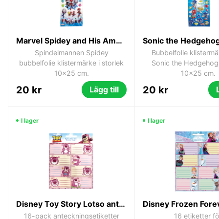
Marvel Spidey and His Amazing Friends Bubbelklistermärken – 3D-klistermärken 10 x 25 cm
Spindelmannen Spidey
Bubbelfolie klisterm
bubbelfolie klistermärke i storlek
Sonic the Hedgehog,
10x25 cm.
10x25 cm.
20 kr
20 kr
Lägg till
I lager
I lager
Disney Toy Story Lotso anteckningsetiketter, 16-pack
16-pack anteckningsetiketter
16 etiketter fö