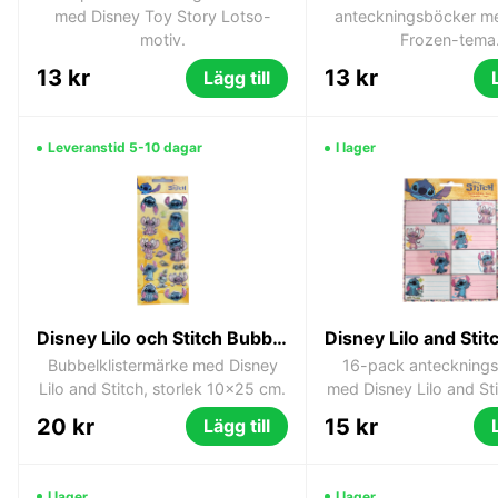
med Disney Toy Story Lotso-
anteckningsböcker m
motiv.
Frozen-tema
13 kr
13 kr
Lägg till
Leveranstid 5-10 dagar
I lager
Disney Lilo och Stitch Bubbelklistermärken – 3D-klistermärken 10 x 25 cm
Bubbelklistermärke med Disney
16-pack anteckningse
Lilo and Stitch, storlek 10x25 cm.
med Disney Lilo and St
20 kr
15 kr
Lägg till
I lager
I lager