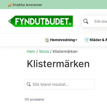
🚚
Snabba leveranser
Heminredning
Kläder & 
🏠
👕
▾
Hem
/
Skola
/ Klistermärken
Klistermärken
101 produkter