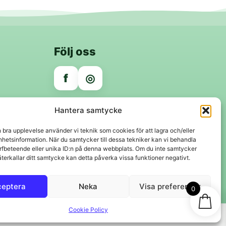
Följ oss
f
◎
Trygga betalningar
Hantera samtycke
Klarna
VISA
Mastercard
Swish
n bra upplevelse använder vi teknik som cookies för att lagra och/eller
hetsinformation. När du samtycker till dessa tekniker kan vi behandla
rfbeteende eller unika ID:n på denna webbplats. Om du inte samtycker
återkallar ditt samtycke kan detta påverka vissa funktioner negativt.
ceptera
Neka
Visa preferenser
0
Cookie Policy
Svenskt lager 🇸🇪 • Snabba leveranser • Trygga köp