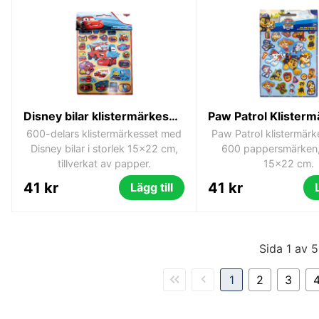
Disney bilar klistermärkesset 600 delar
600-delars klistermärkesset med
Paw Patrol klistermär
Disney bilar i storlek 15x22 cm,
600 pappersmärken,
tillverkat av papper.
15x22 cm.
41 kr
41 kr
Lägg till
Sida 1 av 5
1
2
3