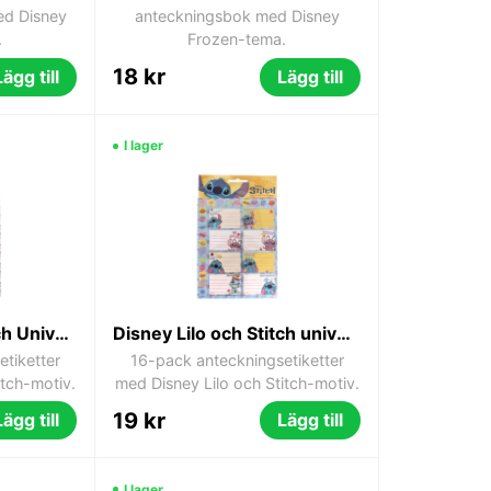
ed Disney
anteckningsbok med Disney
.
Frozen-tema.
18 kr
Lägg till
Lägg till
I lager
Disney Lilo and Stitch Universe anteckningsetiketter, 16-pack
Disney Lilo och Stitch universum anteckningsetiketter, 16-pack
tiketter
16-pack anteckningsetiketter
itch-motiv.
med Disney Lilo och Stitch-motiv.
19 kr
Lägg till
Lägg till
I lager