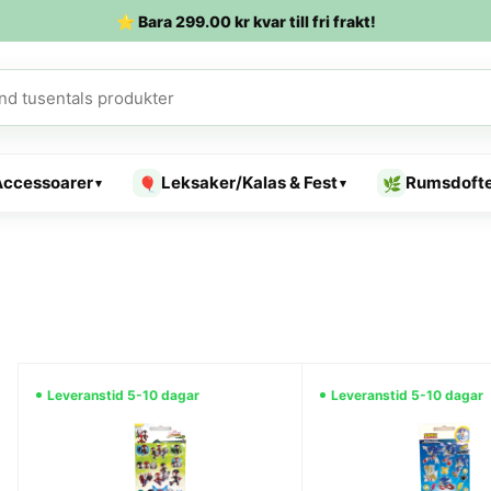
⭐ Bara
299.00
kr
kvar till fri frakt!
Accessoarer
Leksaker/Kalas & Fest
Rumsdoft
🎈
🌿
▾
▾
Leveranstid 5-10 dagar
Leveranstid 5-10 dagar