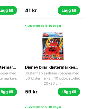
41 kr
Lägg till
Lägg till
Leveranstid 5-10 dagar
Disney Princess klistermärkesalbum med 50 klistermärken
Disney bilar Klistermärkesalbum med 50 klistermärken
papper med
Klistermärkesalbum i papper med
stermärken,
50 klistermärken, 10 sidor, storlek
20x26 cm.
59 kr
Lägg till
Lägg till
Leveranstid 5-10 dagar