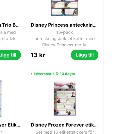
Sonic the Hedgehog Trio Bubbelklistermärken – 3D-klistermärken 10 x 25 cm
Disney Princess anteckningsboksetiketter, 16-pack
ärke med
16-pack
 storlek
anteckningsboksetiketter med
Disney Princess-motiv.
13 kr
Lägg till
Lägg till
Leveranstid 5-10 dagar
Disney Frozen Forever Etiketter för anteckningsböcker, 16-pack
Disney Frozen Forever etikettstickers för anteckningsbok, set om 16
r
Set med 16 etikettstickers för