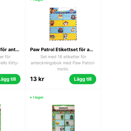
Hello Kitty etiketter för anteckningsbok, set om 16
Paw Patrol Etikettset för anteckningsbok, 16 st
er för
Set med 16 etiketter för
llo Kitty-
anteckningsbok med Paw Patrol-
motiv.
13 kr
Lägg till
Lägg till
I lager