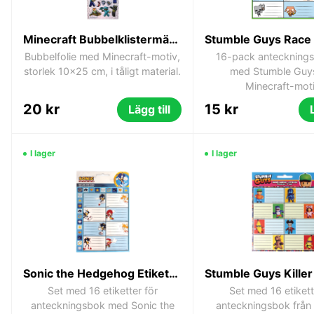
Minecraft Bubbelklistermärken 10 × 25 cm
Bubbelfolie med Minecraft-motiv,
16-pack anteckningse
storlek 10x25 cm, i tåligt material.
med Stumble Guy
Minecraft-moti
20 kr
15 kr
Lägg till
I lager
I lager
Sonic the Hedgehog Etiketter för anteckningsbok, set om 16
Set med 16 etiketter för
Set med 16 etikett
anteckningsbok med Sonic the
anteckningsbok från