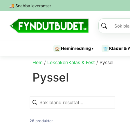
🚚
Snabba leveranser
Heminredning
Kläder & 
🏠
👕
▾
Hem
/
Leksaker/Kalas & Fest
/ Pyssel
Pyssel
26 produkter