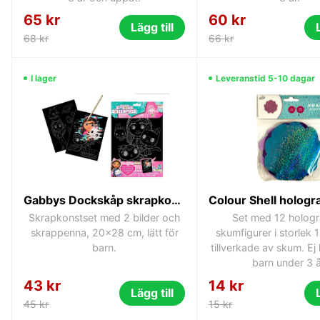
65 kr
60 kr
Lägg till
68 kr
66 kr
I lager
Leveranstid 5-10 dagar
Gabbys Dockskåp skrapkonstset 20x28 cm
Skrapkonstset med 2 bilder och
Set med 12 hologr
skrappenna, 20x28 cm, lätt för
skumfigurer i storlek
barn.
tillverkade av skum. Ej 
barn under 3 å
43 kr
14 kr
Lägg till
45 kr
15 kr