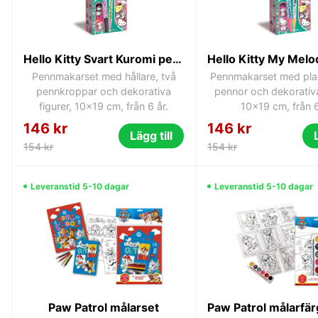
Hello Kitty Svart Kuromi pennmakarset Clementoni
Pennmakarset med hållare, två
Pennmakarset med plast
pennkroppar och dekorativa
pennor och dekorativa
figurer, 10x19 cm, från 6 år.
10x19 cm, från 6
146 kr
146 kr
Lägg till
154 kr
154 kr
Leveranstid 5-10 dagar
Leveranstid 5-10 dagar
Paw Patrol målarset