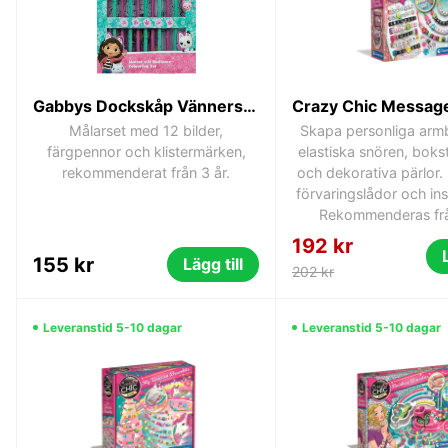
Gabbys Dockskåp Vänners målarset
Målarset med 12 bilder,
Skapa personliga ar
färgpennor och klistermärken,
elastiska snören, boks
rekommenderat från 3 år.
och dekorativa pärlor. 
förvaringslådor och ins
Rekommenderas frå
192 kr
155 kr
Lägg till
202 kr
Leveranstid 5-10 dagar
Leveranstid 5-10 dagar