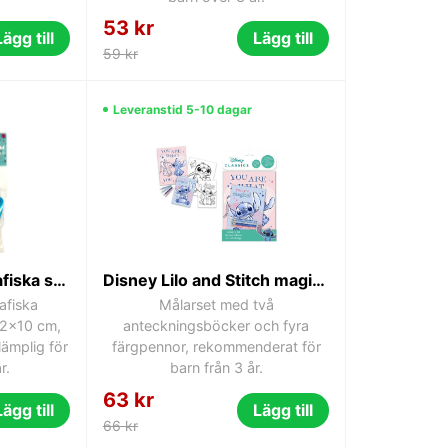
53 kr
Lägg till
Lägg till
59 kr
Leveranstid 5-10 dagar
Colour Shell holografiska skumfigurer 12 st
Disney Lilo and Stitch magiskt målarset
afiska
Målarset med två
 12x10 cm,
anteckningsböcker och fyra
lämplig för
färgpennor, rekommenderat för
r.
barn från 3 år.
63 kr
Lägg till
Lägg till
66 kr