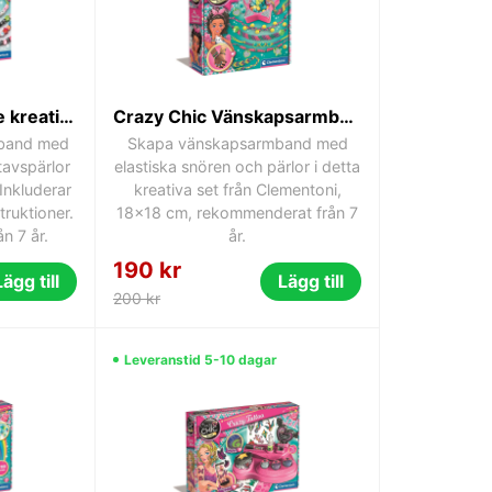
Crazy Chic Message kreativt armbandstillverkningsset Clementoni
Crazy Chic Vänskapsarmband Pysselset - Clementoni
mband med
Skapa vänskapsarmband med
tavspärlor
elastiska snören och pärlor i detta
Inkluderar
kreativa set från Clementoni,
truktioner.
18x18 cm, rekommenderat från 7
n 7 år.
år.
190 kr
Lägg till
Lägg till
200 kr
Leveranstid 5-10 dagar