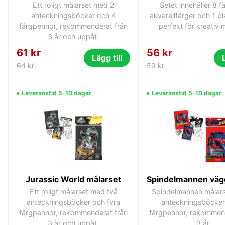
Ett roligt målarset med 2
Setet innehåller 8 f
anteckningsböcker och 4
akvarellfärger och 1 pl
färgpennor, rekommenderat från
perfekt för kreativ 
3 år och uppåt.
61 kr
56 kr
Lägg till
64 kr
59 kr
Leveranstid 5-10 dagar
Leveranstid 5-10 dagar
Jurassic World målarset
Ett roligt målarset med två
Spindelmannen målar
anteckningsböcker och fyra
anteckningsböcker
färgpennor, rekommenderat från
färgpennor, rekommen
3 år och uppåt.
3 år.