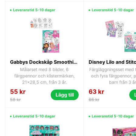
Leveranstid 5-10 dagar
Leveranstid 5-10 dagar
Gabbys Dockskåp Smoothie Land målarset med klistermärken
Målarset med 8 bilder, 6
Färgläggningsset med 
färgpennor och klistermärken,
och fyra färgpennor, p
21x28,5 cm, från 3 år.
barn från 3 år
55 kr
63 kr
Lägg till
58 kr
66 kr
Leveranstid 5-10 dagar
Leveranstid 5-10 dagar