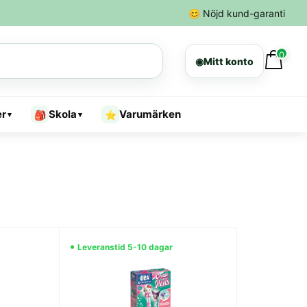
😊
Nöjd kund-garanti
0
◉
Mitt konto
er
Skola
Varumärken
🎒
⭐
▾
▾
Leveranstid 5-10 dagar