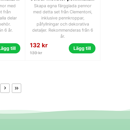
nnor med
Skapa egna färgglada pennor
t från
med detta set från Clementoni,
alla delar
inklusive pennkroppar,
behör.
påfyllningar och dekorativa
n 6 år.
detaljer. Rekommenderas från 6
år.
132 kr
Lägg till
Lägg till
139 kr