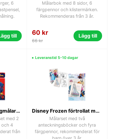
ärger, 6
Målarbok med 8 sidor, 6
astpensel,
färgpennor och klistermärken.
målning.
Rekommenderas från 3 år.
60 kr
Lägg till
Lägg till
66 kr
Leveranstid 5-10 dagar
Spindelmannen väggmålarset
Disney Frozen förtrollat målarset
set med 2
Målarset med två
 och 4
anteckningsböcker och fyra
derat från
färgpennor, rekommenderat för
barn över 3 år.