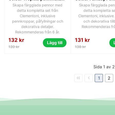
Skapa färgglada pennor med
Skapa färgglada pe
detta kompletta set från
detta kompletta se
Clementoni, inklusive
Clementoni, inklusive 
pennkroppar, påfyllningar och
och dekorativa till
dekorativa detaljer.
Rekommenderas frå
Rekommenderas från 6 år.
132 kr
131 kr
Lägg till
139 kr
138 kr
Sida 1 av 2
1
2