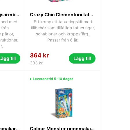
Crazy Chic Regnbågsarmbandsset från Clementoni
Crazy Chic Clementoni tatueringskit
band med
Ett komplett tatueringskit med
 från
tillbehör som tillfälliga tatueringar,
 pärlor,
schabloner och kroppsfärg.
ruktioner.
Passar från 6 år.
r.
364 kr
Lägg till
Lägg till
383 kr
Leveranstid 5-10 dagar
Colour Fantasy Pennmakarset Clementoni
Colour Monster pennmakarset Clementoni