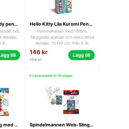
Hello Kitty My Melody pennmakarset Clementoni 10x19 cm
Hello Kitty Lila Kuromi Pennmakarset Clementoni
ställ, två
Pennmakarset med hållare,
 detaljer,
färgglada spetsar och dekorativa
 år.
detaljer, 10x19 cm, från 6 år.
146 kr
Lägg till
Lägg till
154 kr
Leveranstid 5-10 dagar
Paw Patrol målarfärg med set
Spindelmannen Web-Slinger målarbok med klistermärken