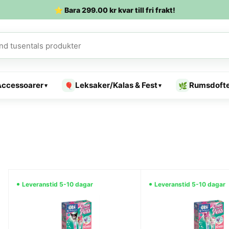
⭐ Bara
299.00
kr
kvar till fri frakt!
Accessoarer
Leksaker/Kalas & Fest
Rumsdoft
🎈
🌿
▾
▾
Leveranstid 5-10 dagar
Leveranstid 5-10 dagar