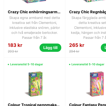
Crazy Chic enhörningsarmbandsset från Clementoni
Skapa egna armband med detta
Skapa färgglada arm
kreativa set från Clementoni,
detta kreativa set
inklusive elastiska snören, pärlor
Clementoni, inklusive
och två emaljerade berlocker.
kedja, hängen och inst
Passar från 7 år.
Passar från 7 å
183 kr
265 kr
Lägg till
203 kr
294 kr
Leveranstid 5-10 dagar
Leveranstid 5-10 dagar
Colour Tropical pennmakarset Clementoni