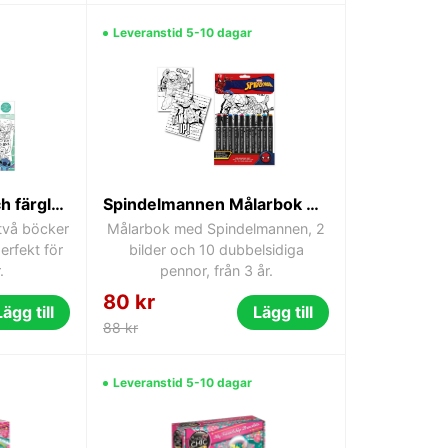
Leveranstid 5-10 dagar
Disney Lilo and Stitch färgläggningsset
Spindelmannen Målarbok med Siffror
två böcker
Målarbok med Spindelmannen, 2
erfekt för
bilder och 10 dubbelsidiga
.
pennor, från 3 år.
80 kr
Lägg till
Lägg till
88 kr
Leveranstid 5-10 dagar