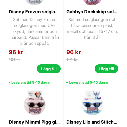
Disney Frozen solglasögon och håraccessoarset
Gabbys Dockskåp solglasögon och håraccessoarer set 15x17 cm
Set med Disney Frozen
Set med solglasögon och
solglasögon med UV-
håraccessoarer i plast,
skydd, hårklämmor och
metall och textil, 15x17 cm,
hårband. Passar barn från
från 3 år.
3 år och uppåt.
96 kr
96 kr
101 kr
101 kr
Lägg till
Lägg till
Leveranstid 5-10 dagar
Leveranstid 5-10 dagar
Disney Mimmi Pigg glittriga solglasögon och håraccessoarer set
Disney Lilo and Stitch solglasögon och håraccessoarset