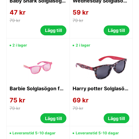
Baby Shark Solglasögon för Barn
Wednesday Solglasögon för Barn
47 kr
59 kr
79 kr
79 kr
Lägg till
Lägg till
2 i lager
2 i lager
Barbie Solglasögon för Barn
Harry potter Solglasögon för Barn
75 kr
69 kr
79 kr
79 kr
Lägg till
Lägg till
Leveranstid 5-10 dagar
Leveranstid 5-10 dagar