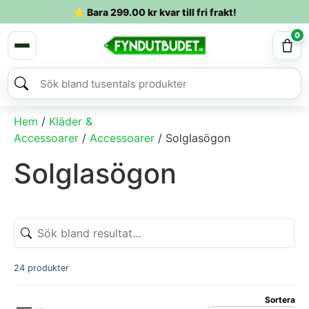
⭐ Bara
299.00
kr
kvar till fri frakt!
0
Hem
/
Kläder &
Accessoarer
/
Accessoarer
/ Solglasögon
Solglasögon
24 produkter
Sortera