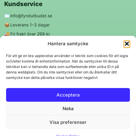
Kundservice
✉️
info@fyndutbudet.se
📦
Leverans 1–3 dagar
🚚
Fri frakt över 299 kr
😊
Nöjd kund-garanti
Hantera samtycke
För att ge en bra upplevelse använder vi teknik som cookies för att lagra
och/eller komma åt enhetsinformation. När du samtycker till dessa
Följ oss
tekniker kan vi behandla data som surfbeteende eller unika ID:n på
denna webbplats. Om du inte samtycker eller om du återkallar ditt
samtycke kan detta påverka vissa funktioner negativt.
f
◎
Acceptera
Trygga betalningar
Neka
Klarna
VISA
Mastercard
Swish
Visa preferenser
© 2026 EBM Fyndutbudet AB.