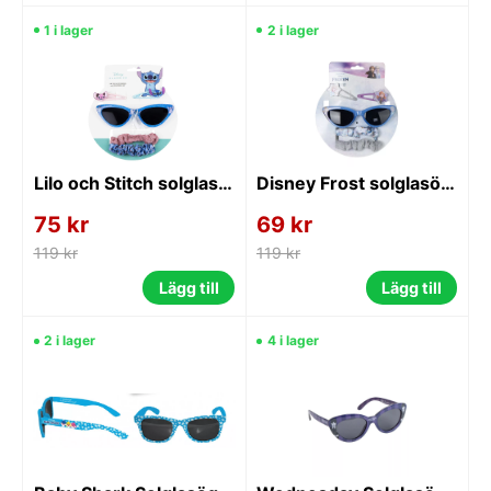
1 i lager
2 i lager
Lilo och Stitch solglasögon och hårtillbehör set
Disney Frost solglasögon och hårtillbehör set
75 kr
69 kr
119 kr
119 kr
Lägg till
Lägg till
2 i lager
4 i lager