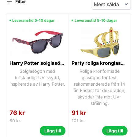
Filter
Leveranstid 5-10 dagar
Leveranstid 5-10 dagar
Harry Potter solglasögon
Party roliga kronglasögon
Solglasögon med
Roliga kronformade
fullständigt UV-skydd,
glasögon för fest,
inspirerade av Harry Potter.
rekommenderade från 14
år. Endast för dekoration,
skyddar inte mot UV-
strålning.
76 kr
91 kr
80 kr
101 kr
Lägg till
Lägg till