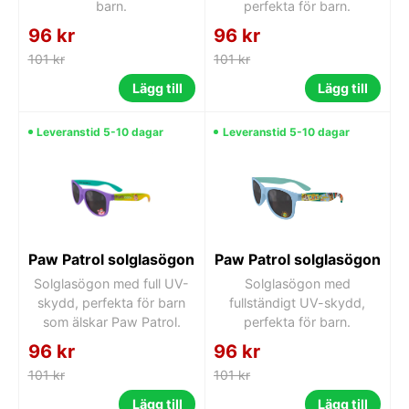
barn.
perfekta för barn.
96 kr
96 kr
101 kr
101 kr
Lägg till
Lägg till
Leveranstid 5-10 dagar
Leveranstid 5-10 dagar
Paw Patrol solglasögon
Paw Patrol solglasögon
Solglasögon med full UV-
Solglasögon med
skydd, perfekta för barn
fullständigt UV-skydd,
som älskar Paw Patrol.
perfekta för barn.
96 kr
96 kr
101 kr
101 kr
Lägg till
Lägg till