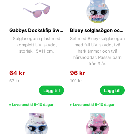
Gabbys Dockskåp Swim solglasögon 15x11 cm
Bluey solglasögon och håraccessoarset
Solglasögon i plast med
Set med Bluey-solglasögon
komplett UV-skydd,
med full UV-skydd, två
storlek 15x11 cm.
hårklämmor och två
hårsnoddar. Passar barn
från 3 år.
64 kr
96 kr
67 kr
101 kr
Lägg till
Lägg till
Leveranstid 5-10 dagar
Leveranstid 5-10 dagar