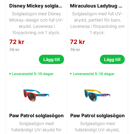
Disney Mickey solglasögon
Miraculous Ladybug solglasögon
Solglasögon med Disney
Solglasögon med full UV-
Mickey-design och full UV-
skydd, perfekt för barn.
skydd. Levereras i
Levereras i förpackning om
förpackning om 1 styck.
1 styck.
72 kr
72 kr
76 kr
76 kr
Lägg till
Lägg till
Leveranstid 5-10 dagar
Leveranstid 5-10 dagar
Paw Patrol solglasögon
Paw Patrol solglasögon
Solglasögon med
Solglasögon med
fullständigt UV-skydd för
fullständigt UV-skydd,