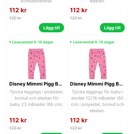
bomullsmaterial.
elastan.
112 kr
112 kr
122 kr
122 kr
Lägg till
Lägg till
Leveranstid 5-10 dagar
Leveranstid 5-10 dagar
Disney Mimmi Pigg Baby tjocka leggings 23 månader
Disney Mimmi Pigg Baby Tjocka Leggings 12/18 Månader
Tjocka leggings i polyester,
Tjocka leggings för baby i
bomull och elastan för
storlek 12/18 månader (80
baby 23 månader (86 cm).
cm) i polyester, bomull och
elastan.
112 kr
112 kr
122 kr
122 kr