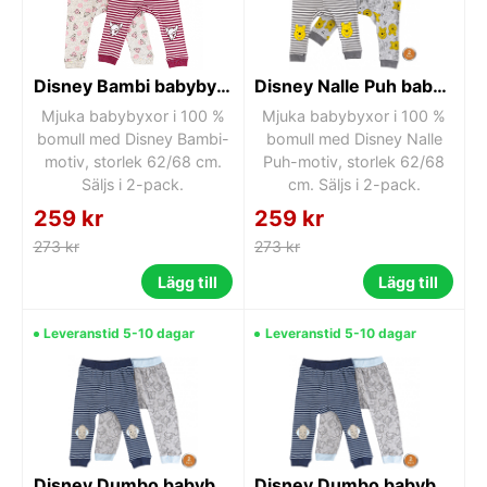
Disney Bambi babybyxor 2-pack 62/68 cm
Disney Nalle Puh babybyxor 2-pack 62/68 cm
Mjuka babybyxor i 100 %
Mjuka babybyxor i 100 %
bomull med Disney Bambi-
bomull med Disney Nalle
motiv, storlek 62/68 cm.
Puh-motiv, storlek 62/68
Säljs i 2-pack.
cm. Säljs i 2-pack.
259 kr
259 kr
273 kr
273 kr
Lägg till
Lägg till
Leveranstid 5-10 dagar
Leveranstid 5-10 dagar
Disney Dumbo babybyxor 2-pack 62/68 cm
Disney Dumbo babybyxor set om 2, 74/80 cm