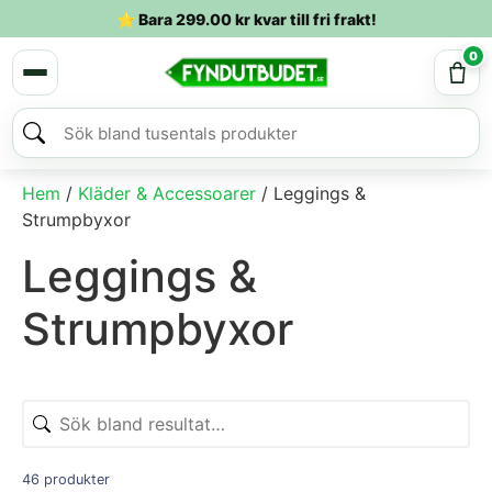
⭐ Bara
299.00
kr
kvar till fri frakt!
0
Hem
/
Kläder & Accessoarer
/ Leggings &
Strumpbyxor
Leggings &
Strumpbyxor
46 produkter