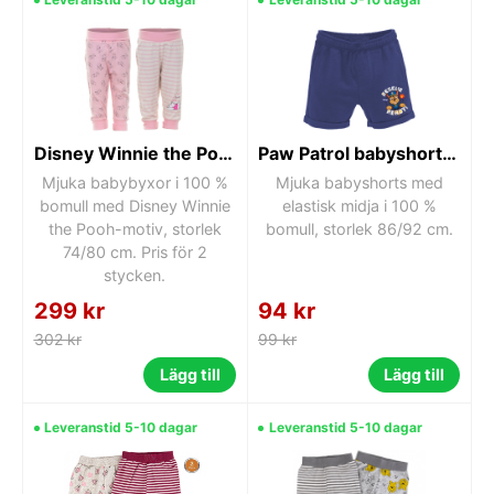
Disney Winnie the Pooh babybyxor 2-pack 74/80 cm
Paw Patrol babyshorts 86/92 cm
Mjuka babybyxor i 100 %
Mjuka babyshorts med
bomull med Disney Winnie
elastisk midja i 100 %
the Pooh-motiv, storlek
bomull, storlek 86/92 cm.
74/80 cm. Pris för 2
stycken.
299 kr
94 kr
302 kr
99 kr
Lägg till
Lägg till
Leveranstid 5-10 dagar
Leveranstid 5-10 dagar