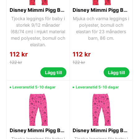
Disney Mimmi Pigg Baby tjocka leggings 9/12 månader
Disney Mimmi Pigg Baby tjocka leggings 23 månader
Tjocka leggings för baby i
Mjuka och varma leggings i
storlek 9/12 månader
polyester, bomull och
(68/74 cm) i mjukt material
elastan för 23 månaders
med polyester, bomull och
barn, 86 cm.
elastan.
112 kr
112 kr
122 kr
122 kr
Lägg till
Lägg till
Leveranstid 5-10 dagar
Leveranstid 5-10 dagar
Disney Mimmi Pigg Baby Tjocka Leggings 9/12 månader
Disney Mimmi Pigg Baby tjocka leggings 12/18 månader
Tjocka leggings för baby i
Tjocka leggings för baby i