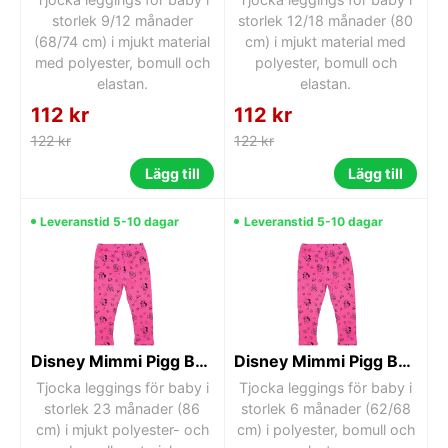
storlek 9/12 månader
storlek 12/18 månader (80
(68/74 cm) i mjukt material
cm) i mjukt material med
med polyester, bomull och
polyester, bomull och
elastan.
elastan.
112 kr
112 kr
122 kr
122 kr
Lägg till
Lägg till
Leveranstid 5-10 dagar
Leveranstid 5-10 dagar
Disney Mimmi Pigg Baby Tjocka Leggings 23 månader
Disney Mimmi Pigg Baby Tjocka Leggings 6 månader
Tjocka leggings för baby i
Tjocka leggings för baby i
storlek 23 månader (86
storlek 6 månader (62/68
cm) i mjukt polyester- och
cm) i polyester, bomull och