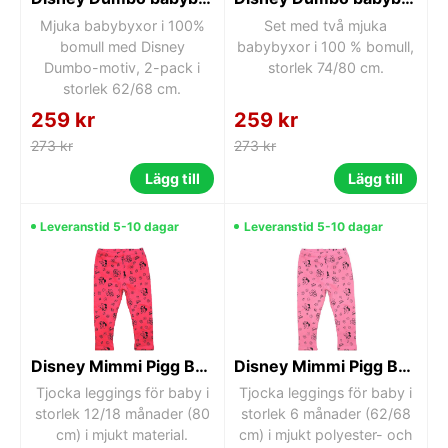
Mjuka babybyxor i 100%
Set med två mjuka
bomull med Disney
babybyxor i 100 % bomull,
Dumbo-motiv, 2-pack i
storlek 74/80 cm.
storlek 62/68 cm.
259 kr
259 kr
273 kr
273 kr
Lägg till
Lägg till
Leveranstid 5-10 dagar
Leveranstid 5-10 dagar
Disney Mimmi Pigg Baby Tjocka Leggings 12/18 månader
Disney Mimmi Pigg Baby Tjocka Leggings 6 månader
Tjocka leggings för baby i
Tjocka leggings för baby i
storlek 12/18 månader (80
storlek 6 månader (62/68
cm) i mjukt material.
cm) i mjukt polyester- och