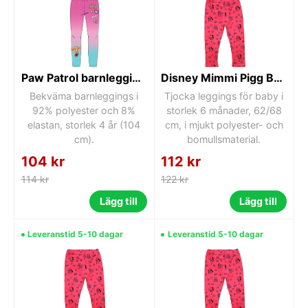
Paw Patrol barnleggings 4 år
Disney Mimmi Pigg Baby Tjocka Leggings 6 månader
Bekväma barnleggings i
Tjocka leggings för baby i
92% polyester och 8%
storlek 6 månader, 62/68
elastan, storlek 4 år (104
cm, i mjukt polyester- och
cm).
bomullsmaterial.
104 kr
112 kr
114 kr
122 kr
Lägg till
Lägg till
Leveranstid 5-10 dagar
Leveranstid 5-10 dagar