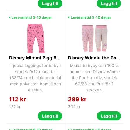
Lägg till
Lägg till
Leveranstid 5-10 dagar
Leveranstid 5-10 dagar
Disney Mimmi Pigg Baby Tjocka Leggings 9/12 månader
Disney Winnie the Pooh babybyxor 2-pack 62/68 cm
Tjocka leggings för baby i
Mjuka babybyxor i 100 %
storlek 9/12 månader
bomull med Disney Winnie
(68/74 cm) i mjukt material
the Pooh-motiv, storlek
med polyester, bomull och
62/68 cm. Pris för 2
elastan.
stycken.
112 kr
299 kr
122 kr
302 kr
Lägg till
Lägg till
Leveranstid 5-10 dagar
Leveranstid 5-10 dagar