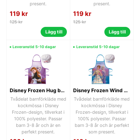
present.
present.
119 kr
119 kr
125 kr
125 kr
Lägg till
Lägg till
Leveranstid 5-10 dagar
Leveranstid 5-10 dagar
Disney Frozen Hug barnförkläde 2-delat set
Disney Frozen Wind barnförkläde 2-delat set
Tvådelat barnförkläde med
Tvådelat barnförkläde med
kockmössa i Disney
kockmössa i Disney
Frozen-design, tillverkat i
Frozen-design, tillverkat i
100% polyester. Passar
100% polyester. Passar
barn 3-8 år och är en
barn 3-8 år och är perfekt
perfekt present.
som present.