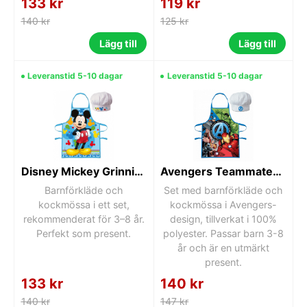
133 kr
119 kr
140 kr
125 kr
Lägg till
Lägg till
Leveranstid 5-10 dagar
Leveranstid 5-10 dagar
Disney Mickey Grinning Colors barnförkläde 2-delars set
Avengers Teammates barnförkläde 2-delars set
Barnförkläde och
Set med barnförkläde och
kockmössa i ett set,
kockmössa i Avengers-
rekommenderat för 3–8 år.
design, tillverkat i 100%
Perfekt som present.
polyester. Passar barn 3-8
år och är en utmärkt
present.
133 kr
140 kr
140 kr
147 kr