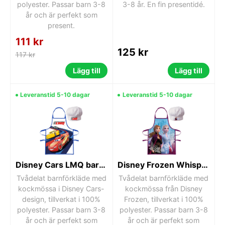
polyester. Passar barn 3-8
3-8 år. En fin presentidé.
år och är perfekt som
present.
111 kr
125 kr
117 kr
Lägg till
Lägg till
Leveranstid 5-10 dagar
Leveranstid 5-10 dagar
Disney Cars LMQ barnförkläde 2-delars set
Disney Frozen Whispers barnförkläde 2-delars set
Tvådelat barnförkläde med
Tvådelat barnförkläde med
kockmössa i Disney Cars-
kockmössa från Disney
design, tillverkat i 100%
Frozen, tillverkat i 100%
polyester. Passar barn 3-8
polyester. Passar barn 3-8
år och är perfekt som
år och är perfekt som