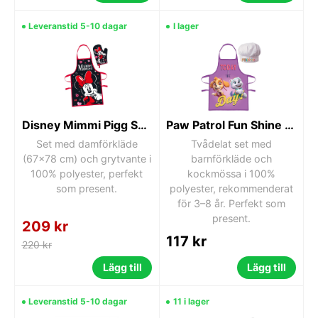
Leveranstid 5-10 dagar
I lager
Disney Mimmi Pigg Smooch Damförkläde 2-delar
Paw Patrol Fun Shine Barnförkläde 2-delars set
Set med damförkläde
Tvådelat set med
(67x78 cm) och grytvante i
barnförkläde och
100% polyester, perfekt
kockmössa i 100%
som present.
polyester, rekommenderat
för 3–8 år. Perfekt som
present.
209 kr
117 kr
220 kr
Lägg till
Lägg till
Leveranstid 5-10 dagar
11 i lager