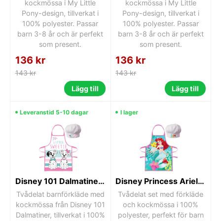
kockmössa i My Little
kockmössa i My Little
Pony-design, tillverkat i
Pony-design, tillverkat i
100% polyester. Passar
100% polyester. Passar
barn 3-8 år och är perfekt
barn 3-8 år och är perfekt
som present.
som present.
136 kr
136 kr
143 kr
143 kr
Lägg till
Lägg till
Leveranstid 5-10 dagar
I lager
Disney 101 Dalmatiner Barnförkläde 2-delars set
Disney Princess Ariel Barnförkläde 2-delars set
Tvådelat barnförkläde med
Tvådelat set med förkläde
kockmössa från Disney 101
och kockmössa i 100%
Dalmatiner, tillverkat i 100%
polyester, perfekt för barn