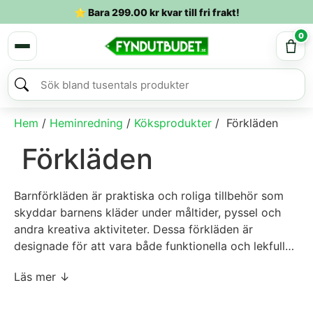
⭐ Bara
299.00
kr
kvar till fri frakt!
0
Hem
/
Heminredning
/
Köksprodukter
/ Förkläden
Förkläden
Barnförkläden är praktiska och roliga tillbehör som
skyddar barnens kläder under måltider, pyssel och
andra kreativa aktiviteter. Dessa förkläden är
designade för att vara både funktionella och lekfulla,
ofta prydda med färgglada mönster, karaktärer och
Läs mer ↓
teman som tilltalar barnens fantasi. Förkläden finns i
olika storlekar och material för att passa barn i olika