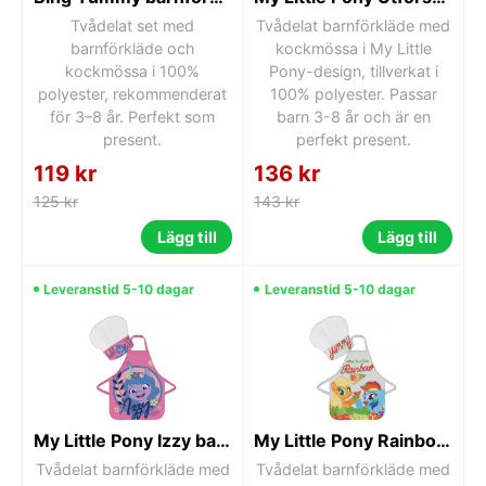
Tvådelat set med
Tvådelat barnförkläde med
barnförkläde och
kockmössa i My Little
kockmössa i 100%
Pony-design, tillverkat i
polyester, rekommenderat
100% polyester. Passar
för 3–8 år. Perfekt som
barn 3-8 år och är en
present.
perfekt present.
119 kr
136 kr
125 kr
143 kr
Lägg till
Lägg till
Leveranstid 5-10 dagar
Leveranstid 5-10 dagar
My Little Pony Izzy barnförkläde 2-delars set
My Little Pony Rainbow Pizza barnförkläde 2-delars set
Tvådelat barnförkläde med
Tvådelat barnförkläde med