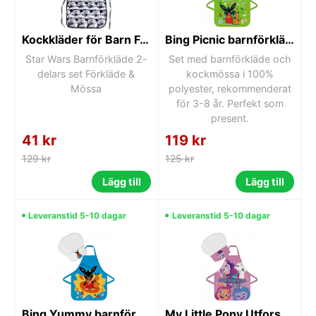
Kockkläder för Barn Förkläde &amp; Kockmössa Star Wars
Bing Picnic barnförklädesset 2 delar
Star Wars Barnförkläde 2-
Set med barnförkläde och
delars set Förkläde &
kockmössa i 100%
Mössa
polyester, rekommenderat
för 3-8 år. Perfekt som
present.
41 kr
119 kr
129 kr
125 kr
Lägg till
Lägg till
Leveranstid 5-10 dagar
Leveranstid 5-10 dagar
Bing Yummy barnförkläde 2-delars set
My Little Pony Utforska barnförkläde 2-delars set