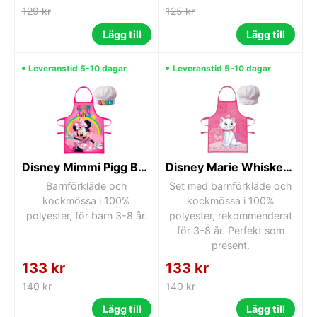
129 kr
125 kr
Lägg till
Lägg till
Leveranstid 5-10 dagar
Leveranstid 5-10 dagar
Disney Mimmi Pigg Barnförkläde 2-delat set
Disney Marie Whiskers barnförkläde 2-delars set
Barnförkläde och
Set med barnförkläde och
kockmössa i 100%
kockmössa i 100%
polyester, för barn 3-8 år.
polyester, rekommenderat
för 3–8 år. Perfekt som
present.
133 kr
133 kr
140 kr
140 kr
Lägg till
Lägg till