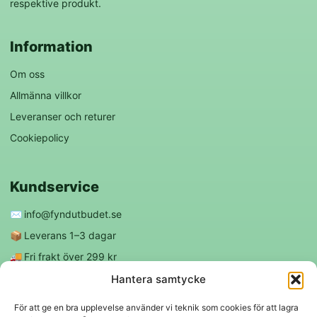
respektive produkt.
Information
Om oss
Allmänna villkor
Leveranser och returer
Cookiepolicy
Kundservice
✉️
info@fyndutbudet.se
📦
Leverans 1–3 dagar
🚚
Fri frakt över 299 kr
😊
Nöjd kund-garanti
Hantera samtycke
För att ge en bra upplevelse använder vi teknik som cookies för att lagra