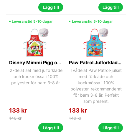
Lägg till
Lägg till
Leveranstid 5-10 dagar
Leveranstid 5-10 dagar
Disney Mimmi Pigg och Musse Pigg Julförkläde för barn 2-delar
Paw Patrol Julförkläde för barn 2-delars set
2-delat set med julförkläde
Tvådelat Paw Patrol-julset
och kockmössa i 100%
med förkläde och
polyester för barn 3-8 år.
kockmössa i 100%
polyester, rekommenderat
för barn 3-8 år. Perfekt
som present.
133 kr
133 kr
140 kr
140 kr
Lägg till
Lägg till