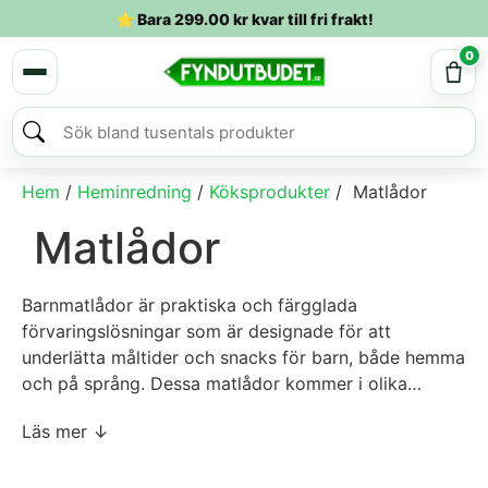
⭐ Bara
299.00
kr
kvar till fri frakt!
0
Hem
/
Heminredning
/
Köksprodukter
/ Matlådor
Matlådor
Barnmatlådor är praktiska och färgglada
förvaringslösningar som är designade för att
underlätta måltider och snacks för barn, både hemma
och på språng. Dessa matlådor kommer i olika
storlekar och former, vilket gör det enkelt att packa
Med roliga motiv och färgglada mönster kan
Läs mer ↓
en varierad kost bestående av frukt, grönsaker,
barnmatlådor också göra måltiden mer inbjudande
smörgåsar och andra favoriter. Många barnmatlådor
och spännande för de små. Vissa modeller har fack