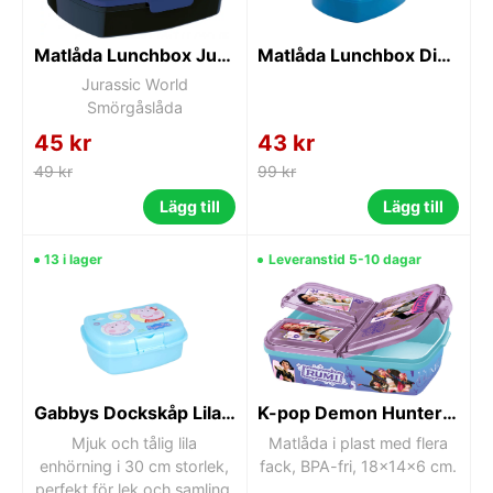
Matlåda Lunchbox Jurassic world
Matlåda Lunchbox Disney Musse Pigg Blå
Jurassic World
Smörgåslåda
45 kr
43 kr
49 kr
99 kr
Lägg till
Lägg till
13 i lager
Leveranstid 5-10 dagar
Gabbys Dockskåp Lila Enhörning 30 cm
K-pop Demon Hunters Lunchlåda med 3 fack – Lila
Mjuk och tålig lila
Matlåda i plast med flera
enhörning i 30 cm storlek,
fack, BPA-fri, 18x14x6 cm.
perfekt för lek och samling.