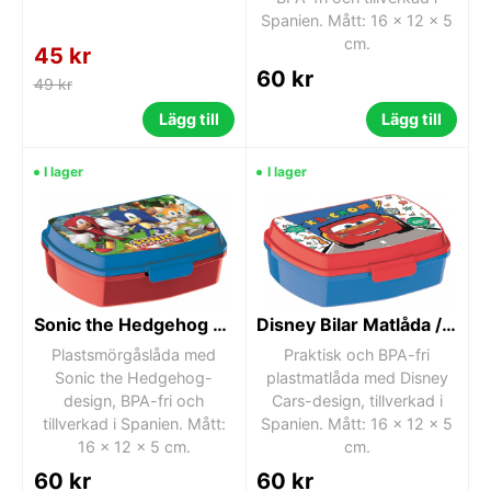
Spanien. Mått: 16 x 12 x 5
cm.
45 kr
60 kr
49 kr
Lägg till
Lägg till
I lager
I lager
Sonic the Hedgehog Matlåda – Lunchbox för Barn
Disney Bilar Matlåda / Lunchlåda
Plastsmörgåslåda med
Praktisk och BPA-fri
Sonic the Hedgehog-
plastmatlåda med Disney
design, BPA-fri och
Cars-design, tillverkad i
tillverkad i Spanien. Mått:
Spanien. Mått: 16 x 12 x 5
16 x 12 x 5 cm.
cm.
60 kr
60 kr