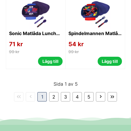
Sonic Matlåda Lunchbox med Bestick
Spindelmannen Matlåda Lunchbox med Bestick
71 kr
54 kr
99 kr
99 kr
Lägg till
Lägg till
Sida 1 av 5
1
2
3
4
5