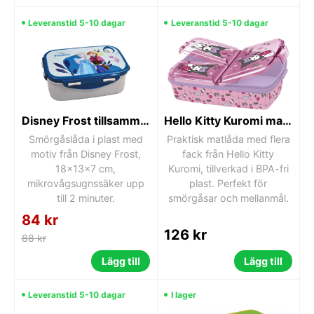
Leveranstid 5-10 dagar
Leveranstid 5-10 dagar
Disney Frost tillsammans matlåda, 18x13x7 cm
Hello Kitty Kuromi matlåda med flera fack
Smörgåslåda i plast med
Praktisk matlåda med flera
motiv från Disney Frost,
fack från Hello Kitty
18x13x7 cm,
Kuromi, tillverkad i BPA-fri
mikrovågsugnssäker upp
plast. Perfekt för
till 2 minuter.
smörgåsar och mellanmål.
84 kr
126 kr
88 kr
Lägg till
Lägg till
Leveranstid 5-10 dagar
I lager