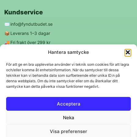
Kundservice
✉️
info@fyndutbudet.se
📦
Leverans 1–3 dagar
🚚
Fri frakt över 299 kr
😊
Nöjd kund-garanti
Hantera samtycke
För att ge en bra upplevelse använder vi teknik som cookies för att lagra
och/eller komma åt enhetsinformation. När du samtycker till dessa
Följ oss
tekniker kan vi behandla data som surfbeteende eller unika ID:n på
denna webbplats. Om du inte samtycker eller om du återkallar ditt
samtycke kan detta påverka vissa funktioner negativt.
f
◎
Acceptera
Trygga betalningar
Neka
Klarna
VISA
Mastercard
Swish
Visa preferenser