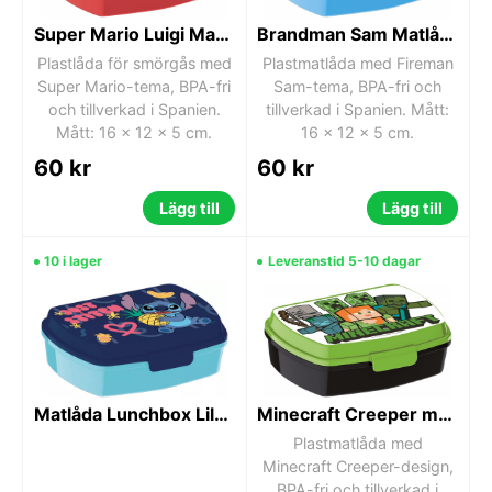
Super Mario Luigi Matlåda / Lunchlåda
Brandman Sam Matlåda 17 cm – Lunchlåda
Plastlåda för smörgås med
Plastmatlåda med Fireman
Super Mario-tema, BPA-fri
Sam-tema, BPA-fri och
och tillverkad i Spanien.
tillverkad i Spanien. Mått:
Mått: 16 x 12 x 5 cm.
16 x 12 x 5 cm.
60 kr
60 kr
Lägg till
Lägg till
10 i lager
Leveranstid 5-10 dagar
Matlåda Lunchbox Lilo och Stitch
Minecraft Creeper matlåda / lunchlåda
Plastmatlåda med
Minecraft Creeper-design,
BPA-fri och tillverkad i