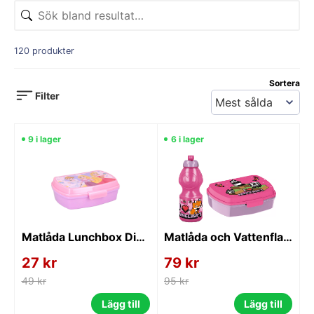
är tillverkade av hållbara och BPA-fria material, vilket
och avdelningar som hjälper till att hålla maten
säkerställer att de är säkra för barn och lämpliga för
organiserad och fräsch, samt att förhindra att olika
daglig användning.
livsmedel blandas. Oavsett om det handlar om
120 produkter
skolan, utflykter eller familjemiddagar är
barnmatlådor ett praktiskt och roligt sätt att
Sortera
uppmuntra till hälsosamma matvanor och
Filter
självständighet.
9 i lager
6 i lager
Matlåda Lunchbox Disney Prinsessor Rosa
Matlåda och Vattenflaska Minecraft ROSA
27 kr
79 kr
49 kr
95 kr
Lägg till
Lägg till