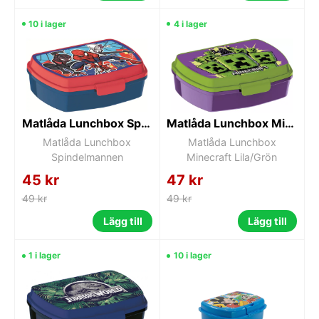
10 i lager
4 i lager
Matlåda Lunchbox Spindelmannen
Matlåda Lunchbox Minecraft Lila/Grön
Matlåda Lunchbox
Matlåda Lunchbox
Spindelmannen
Minecraft Lila/Grön
45 kr
47 kr
49 kr
49 kr
Lägg till
Lägg till
1 i lager
10 i lager