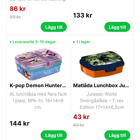
86 kr
133 kr
99 kr
Lägg till
Lägg till
Leveranstid 5-10 dagar
1 i lager
K-pop Demon Hunters Lunchlåda XL med Fack – 18 x 14 x 8 cm
Matlåda Lunchbox Jurassic world T-rex
XL lunchlåda med flera fack
Jurassic World
i plast, BPA-fri, 18x14x8
Smörgåslåda – T. rex
cm.
Edition 17x14x6,5cm
43 kr
144 kr
49 kr
Lägg till
Lägg till