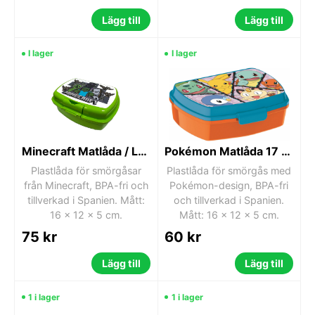
Lägg till
Lägg till
I lager
I lager
Minecraft Matlåda / Lunchlåda
Pokémon Matlåda 17 cm Lunchlåda / Matlåda
Plastlåda för smörgåsar
Plastlåda för smörgås med
från Minecraft, BPA-fri och
Pokémon-design, BPA-fri
tillverkad i Spanien. Mått:
och tillverkad i Spanien.
16 x 12 x 5 cm.
Mått: 16 x 12 x 5 cm.
75 kr
60 kr
Lägg till
Lägg till
1 i lager
1 i lager