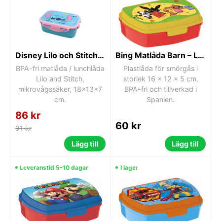
Disney Lilo och Stitch Lunchlåda / Matlåda
Bing Matlåda Barn – Lunchlåda – Sandwichbox Förskola
BPA-fri matlåda / lunchlåda
Plastlåda för smörgås i
Lilo and Stitch,
storlek 16 x 12 x 5 cm,
mikrovågssäker, 18x13x7
BPA-fri och tillverkad i
cm.
Spanien.
86 kr
60 kr
91 kr
Lägg till
Lägg till
Leveranstid 5-10 dagar
I lager