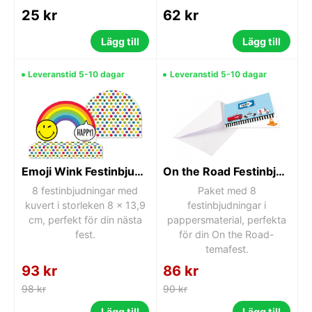
25 kr
62 kr
Lägg till
Lägg till
Leveranstid 5-10 dagar
Leveranstid 5-10 dagar
Emoji Wink Festinbjudan 8 st
On the Road Festinbjudan, paket med 8
8 festinbjudningar med
Paket med 8
kuvert i storleken 8 x 13,9
festinbjudningar i
cm, perfekt för din nästa
pappersmaterial, perfekta
fest.
för din On the Road-
temafest.
93 kr
86 kr
98 kr
90 kr
Lägg till
Lägg till