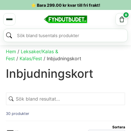
⭐ Bara
299.00
kr
kvar till fri frakt!
0
Hem
/
Leksaker/Kalas &
Fest
/
Kalas/Fest
/ Inbjudningskort
Inbjudningskort
30 produkter
Sortera