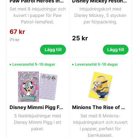
Paw Patrol Heroes inbjudningsset för fest, 8 st
Disney Mickey Festinbjudan
Set med 8 inbjudningar och
Inbjudningskort med
kuvert i papper för Paw
Disney Mickey, 5 stycken
Patrol-temafest.
per förpackning.
67 kr
25 kr
71 kr
Lägg till
Lägg till
Leveranstid 5-10 dagar
Leveranstid 5-10 dagar
Disney Mimmi Pigg Festinbjudan
Minions The Rise of Gru inbjudningskort 6-pack
5 festinbjudningar med
Set med 6 Minions-
Disney Mimmi Pigg i ett
inbjudningskort och kuvert
paket.
i papper, perfekt för
barnkalaset.