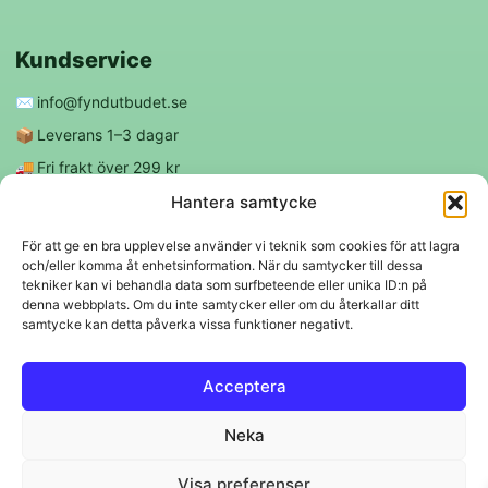
Kundservice
✉️
info@fyndutbudet.se
📦
Leverans 1–3 dagar
🚚
Fri frakt över 299 kr
😊
Nöjd kund-garanti
Hantera samtycke
För att ge en bra upplevelse använder vi teknik som cookies för att lagra
och/eller komma åt enhetsinformation. När du samtycker till dessa
Följ oss
tekniker kan vi behandla data som surfbeteende eller unika ID:n på
denna webbplats. Om du inte samtycker eller om du återkallar ditt
samtycke kan detta påverka vissa funktioner negativt.
f
◎
Acceptera
Trygga betalningar
Neka
Klarna
VISA
Mastercard
Swish
Visa preferenser