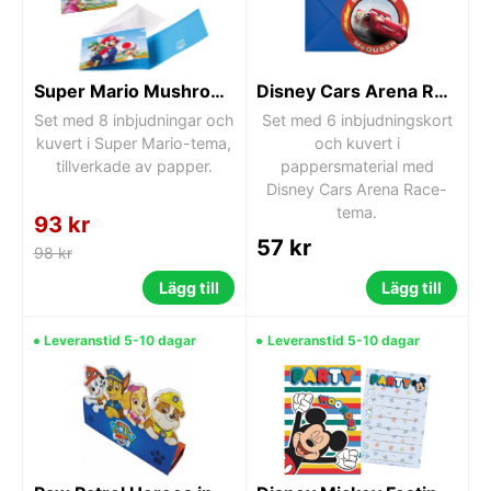
Super Mario Mushroom World inbjudningsset, 8 st
Disney Cars Arena Race inbjudningskort 6 st
Set med 8 inbjudningar och
Set med 6 inbjudningskort
kuvert i Super Mario-tema,
och kuvert i
tillverkade av papper.
pappersmaterial med
Disney Cars Arena Race-
tema.
93 kr
57 kr
98 kr
Lägg till
Lägg till
Leveranstid 5-10 dagar
Leveranstid 5-10 dagar