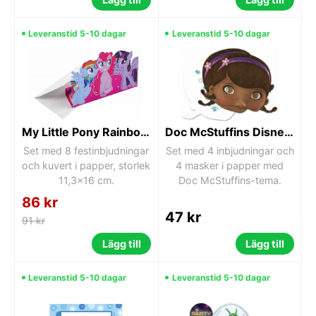
Leveranstid 5-10 dagar
Leveranstid 5-10 dagar
My Little Pony Rainbow Sparkle Festinbjudningar 8 st
Doc McStuffins Disney Dr. Plush 2 i 1 Inbjudan och Mask 4-pack
Set med 8 festinbjudningar
Set med 4 inbjudningar och
och kuvert i papper, storlek
4 masker i papper med
11,3x16 cm.
Doc McStuffins-tema.
86 kr
47 kr
91 kr
Lägg till
Lägg till
Leveranstid 5-10 dagar
Leveranstid 5-10 dagar