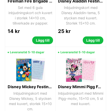
Fireman Fire Brigade gula inbjudningskort 6 st
Disney Aladdin Festinbjudan
Set med 6 gula
Inbjudningskort med
inbjudningskort och kuvert
Disney Aladdin-tema, 5
i storlek 14x10 cm,
stycken med kuvert.
tillverkade av papper.
Storlek 15x10 cm.
14 kr
25 kr
Lägg till
Lägg till
Leveranstid 5-10 dagar
Leveranstid 5-10 dagar
Disney Mickey Festinbjudan
Disney Mimmi Pigg Festinbjudan 15x10 cm
Inbjudningskort med
Inbjudningskort med Mimmi
Disney Mickey, 5 stycken
Pigg-motiv, 15x10 cm, 5 st
med kuvert, storlek 15x10
med kuvert.
cm.