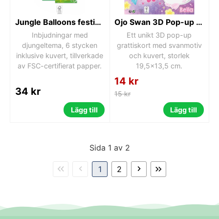
Jungle Balloons festinbjudningar 6 st FSC
Ojo Swan 3D Pop-up Grattiskort med Kuvert
Inbjudningar med
Ett unikt 3D pop-up
djungeltema, 6 stycken
grattiskort med svanmotiv
inklusive kuvert, tillverkade
och kuvert, storlek
av FSC-certifierat papper.
19,5x13,5 cm.
14 kr
34 kr
15 kr
Lägg till
Lägg till
Sida 1 av 2
1
2