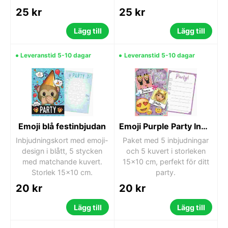
25 kr
25 kr
Lägg till
Lägg till
Leveranstid 5-10 dagar
Leveranstid 5-10 dagar
Emoji blå festinbjudan
Emoji Purple Party Inbjudan
Inbjudningskort med emoji-
Paket med 5 inbjudningar
design i blått, 5 stycken
och 5 kuvert i storleken
med matchande kuvert.
15x10 cm, perfekt för ditt
Storlek 15x10 cm.
party.
20 kr
20 kr
Lägg till
Lägg till