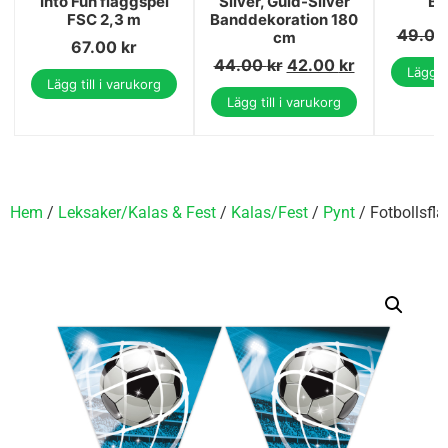
Into Fun flaggspel
Silver, Guld-Silver
Bä
FSC 2,3 m
Banddekoration 180
49.0
cm
67.00
kr
44.00
kr
42.00
kr
Lägg ti
Lägg till i varukorg
Lägg till i varukorg
Hem
/
Leksaker/Kalas & Fest
/
Kalas/Fest
/
Pynt
/ Fotbollsfl