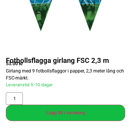
Fotbollsflagga girlang FSC 2,3 m
53.00
kr
Girlang med 9 fotbollsflaggor i papper, 2,3 meter lång och
FSC-märkt.
Leveranstid 5-10 dagar
Lägg till i varukorg