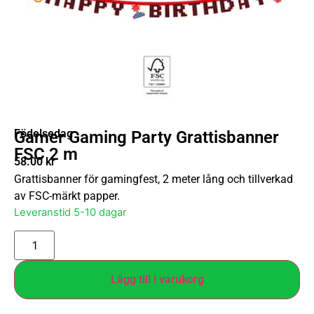
Födelsedag
Gamer Gaming Party Grattisbanner
FSC 2 m
58.00
kr
Grattisbanner för gamingfest, 2 meter lång och tillverkad
av FSC-märkt papper.
Leveranstid 5-10 dagar
Lägg till i varukorg