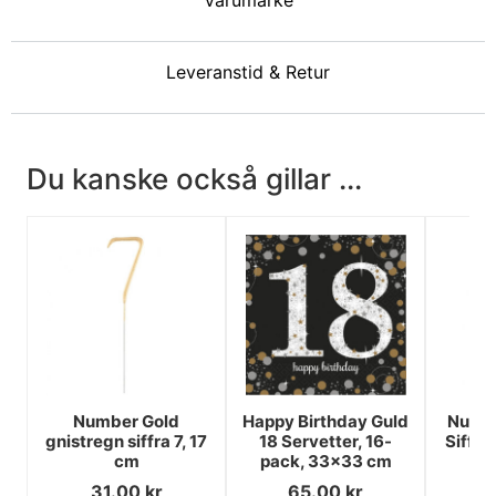
Varumärke
Leveranstid & Retur
Du kanske också gillar ...
Number Gold
Happy Birthday Guld
Numbe
gnistregn siffra 7, 17
18 Servetter, 16-
Siffra
cm
pack, 33x33 cm
31.00
kr
65.00
kr