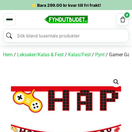
⭐ Bara
299.00
kr
kvar till fri frakt!
0
Hem
/
Leksaker/Kalas & Fest
/
Kalas/Fest
/
Pynt
/ Gamer Gam