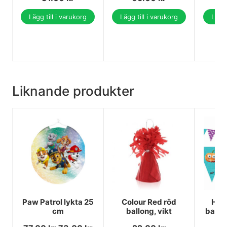
Lägg till i varukorg
Lägg till i varukorg
Lägg 
Liknande produkter
Paw Patrol lykta 25
Colour Red röd
Hal
cm
ballong, vikt
banne