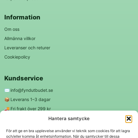
Information
Om oss
Allmänna villkor
Leveranser och returer
Cookiepolicy
Kundservice
✉️
info@fyndutbudet.se
📦
Leverans 1–3 dagar
🚚
Fri frakt över 299 kr
😊
Nöjd kund-garanti
Hantera samtycke
För att ge en bra upplevelse använder vi teknik som cookies för att lagra
och/eller komma åt enhetsinformation. När du samtycker till dessa