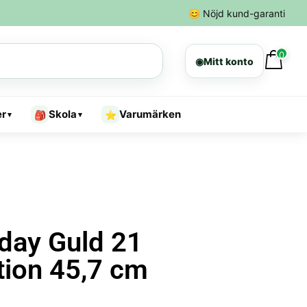
😊
Nöjd kund-garanti
0
◉
Mitt konto
er
Skola
Varumärken
🎒
⭐
▾
▾
day Guld 21
tion 45,7 cm