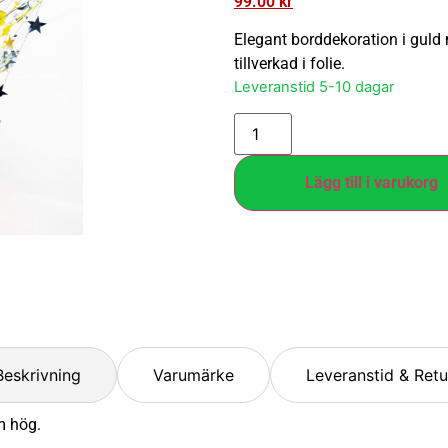
99.00
kr
Elegant borddekoration i guld 
tillverkad i folie.
Leveranstid 5-10 dagar
Lägg till i varukorg
Beskrivning
Varumärke
Leveranstid & Retu
m hög.