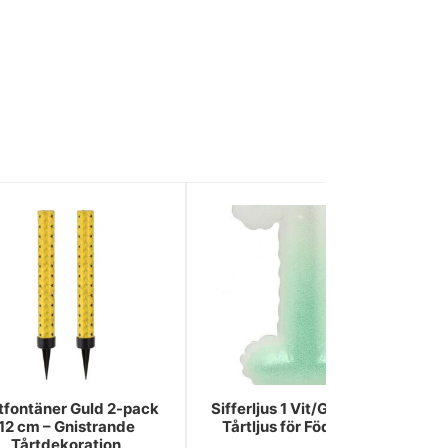
tfontäner Guld 2-pack
Sifferljus 1 Vit/Grön 7 cm –
12 cm – Gnistrande
Tårtljus för Födelsedag
Tårtdekoration