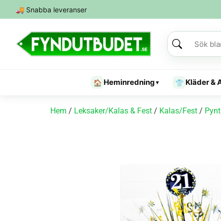
🚚
Snabba leveranser
Heminredning
Kläder & 
🏠
👕
▾
Hem
/
Leksaker/Kalas & Fest
/
Kalas/Fest
/
Pynt