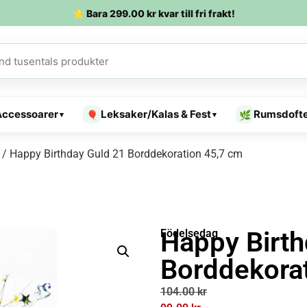
⭐ Bara
299.00
kr
kvar till fri frakt!
Accessoarer
Leksaker/Kalas & Fest
Rumsdoft
🎈
🌿
▾
▾
/ Happy Birthday Guld 21 Borddekoration 45,7 cm
Happy Birth
Födelsedag
Borddekora
104.00
kr