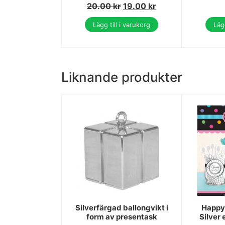
20.00
kr
19.00
kr
Lägg till i varukorg
Lägg
Liknande produkter
Silverfärgad ballongvikt i
Happy 
form av presentask
Silver 