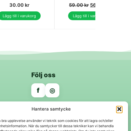
30.00
kr
59.00
kr
56.00
kr
Lägg till i varukorg
Lägg till i varukorg
Följ oss
f
◎
Trygga betalningar
Hantera samtycke
Klarna
VISA
Mastercard
Swish
n bra upplevelse använder vi teknik som cookies för att lagra och/eller
hetsinformation. När du samtycker till dessa tekniker kan vi behandla