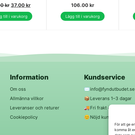
00
kr
37.00
kr
106.00
kr
 till i varukorg
Lägg till i varukorg
Information
Kundservice
Om oss
✉️
info@fyndutbudet.se
Allmänna villkor
📦
Leverans 1–3 dagar
Leveranser och returer
🚚
Fri frakt över 299 kr
Cookiepolicy
😊
Nöjd kund-garanti
För att ge e
komma åt en