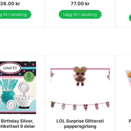
38.00
kr
77.00
kr
 till i varukorg
Lägg till i varukorg
Birthday Silver,
LOL Surprise Glitterati
P
etikettset 6 delar
pappersgirlang