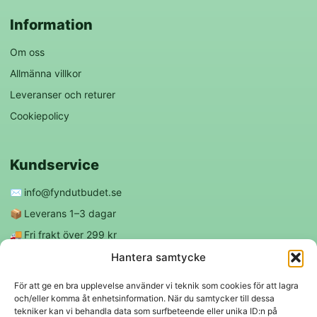
Information
Om oss
Allmänna villkor
Leveranser och returer
Cookiepolicy
Kundservice
✉️
info@fyndutbudet.se
📦
Leverans 1–3 dagar
🚚
Fri frakt över 299 kr
😊
Nöjd kund-garanti
Hantera samtycke
För att ge en bra upplevelse använder vi teknik som cookies för att lagra
och/eller komma åt enhetsinformation. När du samtycker till dessa
Följ oss
tekniker kan vi behandla data som surfbeteende eller unika ID:n på