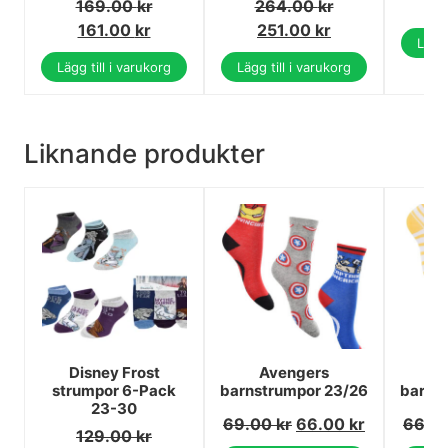
169.00
kr
264.00
kr
7
161.00
kr
251.00
kr
Lägg 
Lägg till i varukorg
Lägg till i varukorg
Liknande produkter
Disney Frost
Avengers
P
strumpor 6-Pack
barnstrumpor 23/26
barns
23-30
69.00
kr
66.00
kr
66.0
129.00
kr