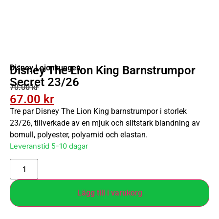
Disney Lejonkungen
Disney The Lion King Barnstrumpor
Secret 23/26
70.00
kr
67.00
kr
Tre par Disney The Lion King barnstrumpor i storlek
23/26, tillverkade av en mjuk och slitstark blandning av
bomull, polyester, polyamid och elastan.
Leveranstid 5-10 dagar
Lägg till i varukorg