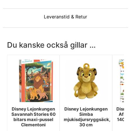
Leveranstid & Retur
Du kanske också gillar ...
Disney Lejonkungen
Disney Lejonkungen
Disney
Savannah Stories 60
Simba
Afric
bitars maxi-pussel
mjukisdjursryggsäck,
140x2
Clementoni
30 cm