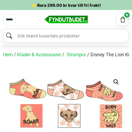
⭐ Bara
299.00
kr
kvar till fri frakt!
0
Hem
/
Kläder & Accessoarer
/
Strumpor
/ Disney The Lion Ki