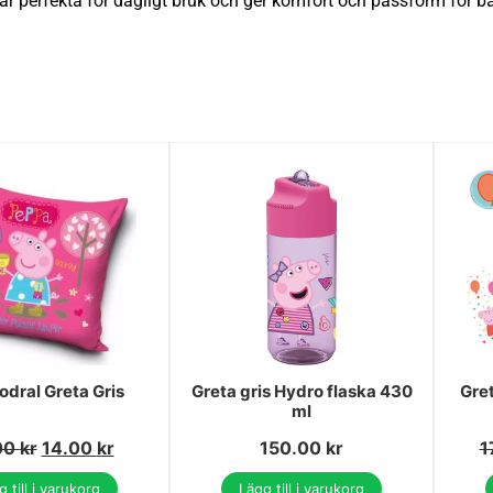
 perfekta för dagligt bruk och ger komfort och passform för ba
odral Greta Gris
Greta gris Hydro flaska 430
Gret
ml
00
kr
14.00
kr
150.00
kr
1
 till i varukorg
Lägg till i varukorg