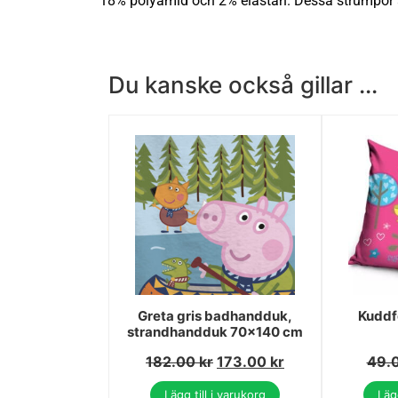
18% polyamid och 2% elastan. Dessa strumpor är
Du kanske också gillar ...
Greta gris badhandduk,
Kuddf
strandhandduk 70x140 cm
182.00
kr
173.00
kr
49.
Lägg till i varukorg
Lägg