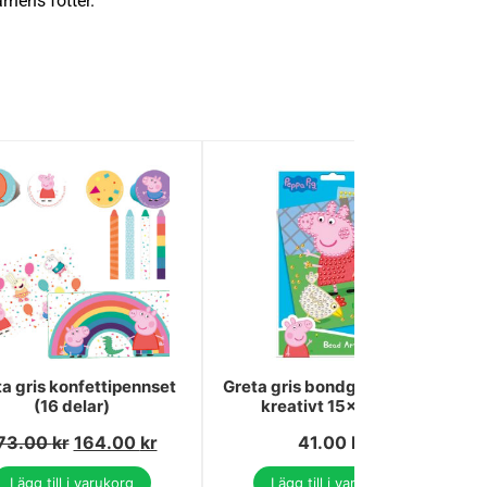
rnens fötter.
a gris konfettipennset
Greta gris bondgård pärlset
(16 delar)
kreativt 15x25 cm
73.00
kr
164.00
kr
41.00
kr
Lägg till i varukorg
Lägg till i varukorg