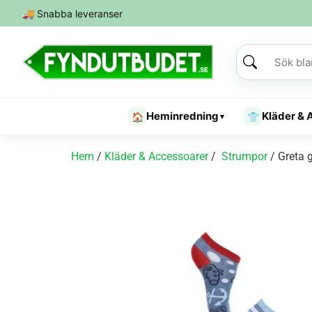
🚚
Snabba leveranser
Heminredning
Kläder & 
🏠
👕
▾
Hem
/
Kläder & Accessoarer
/
Strumpor
/ Greta 