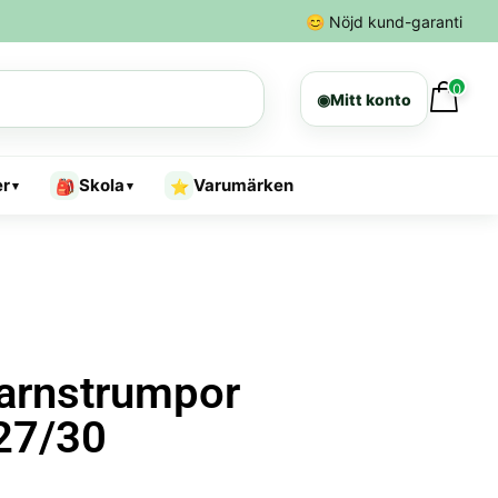
😊
Nöjd kund-garanti
0
◉
Mitt konto
er
Skola
Varumärken
🎒
⭐
▾
▾
barnstrumpor
27/30