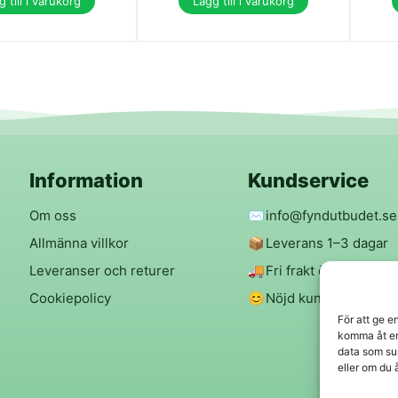
 till i varukorg
Lägg till i varukorg
Information
Kundservice
Om oss
✉️
info@fyndutbudet.se
Allmänna villkor
📦
Leverans 1–3 dagar
Leveranser och returer
🚚
Fri frakt över 299 kr
Cookiepolicy
😊
Nöjd kund-garanti
För att ge e
komma åt en
data som su
eller om du 