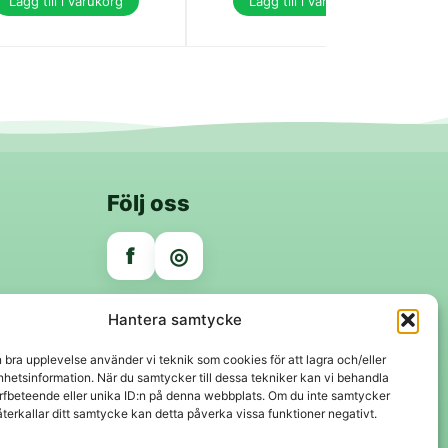
Lägg till i varukorg
Lägg till i varukorg
Följ oss
f
◎
Trygga betalningar
Hantera samtycke
Klarna
VISA
Mastercard
Swish
n bra upplevelse använder vi teknik som cookies för att lagra och/eller
hetsinformation. När du samtycker till dessa tekniker kan vi behandla
rfbeteende eller unika ID:n på denna webbplats. Om du inte samtycker
återkallar ditt samtycke kan detta påverka vissa funktioner negativt.