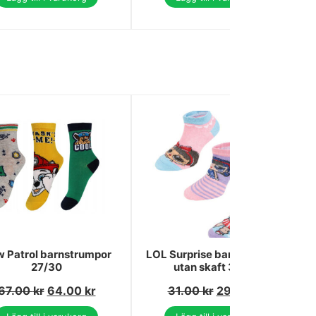
 Patrol barnstrumpor
LOL Surprise barnstrumpor
27/30
utan skaft 31/34
67.00
kr
64.00
kr
31.00
kr
29.00
kr