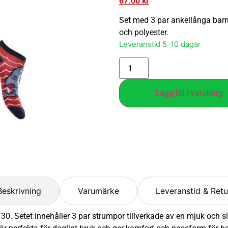
67.00
kr
Set med 3 par ankellånga barns
och polyester.
Leveranstid 5-10 dagar
Lägg till i varukorg
Beskrivning
Varumärke
Leveranstid & Retu
30. Setet innehåller 3 par strumpor tillverkade av en mjuk och s