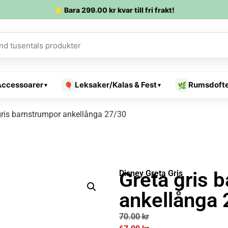
⭐ Bara
299.00
kr
kvar till fri frakt!
Accessoarer
Leksaker/Kalas & Fest
Rumsdoft
🎈
🌿
▾
▾
gris barnstrumpor ankellånga 27/30
Greta gris 
Disney Greta Gris
ankellånga 
70.00
kr