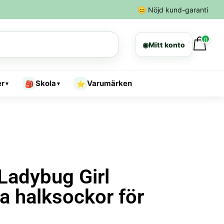
😊
Nöjd kund-garanti
0
◉
Mitt konto
er
Skola
Varumärken
🎒
⭐
▾
▾
Ladybug Girl
a halksockor för