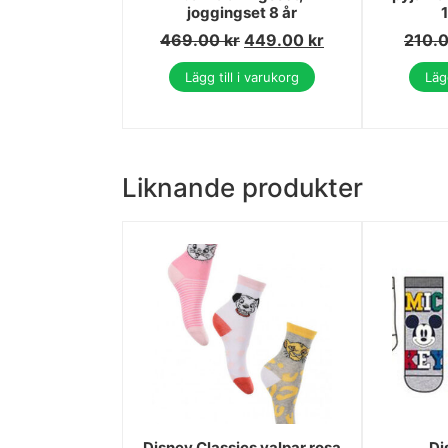
joggingset 8 år
469.00
kr
449.00
kr
210.
Lägg till i varukorg
Lägg
Liknande produkter
Disney Classics valpar rosa
Di