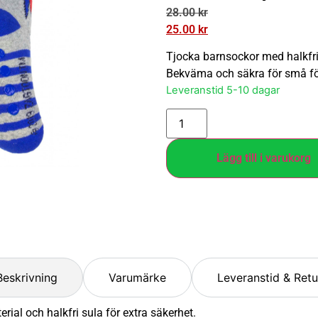
28.00
kr
25.00
kr
Tjocka barnsockor med halkfri
Bekväma och säkra för små föt
Leveranstid 5-10 dagar
Lägg till i varukorg
Beskrivning
Varumärke
Leveranstid & Retu
al och halkfri sula för extra säkerhet.