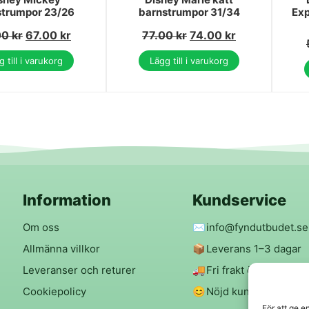
strumpor 23/26
barnstrumpor 31/34
Exp
00
kr
67.00
kr
77.00
kr
74.00
kr
 till i varukorg
Lägg till i varukorg
Information
Kundservice
Om oss
✉️
info@fyndutbudet.se
Allmänna villkor
📦
Leverans 1–3 dagar
Leveranser och returer
🚚
Fri frakt över 299 kr
Cookiepolicy
😊
Nöjd kund-garanti
För att ge e