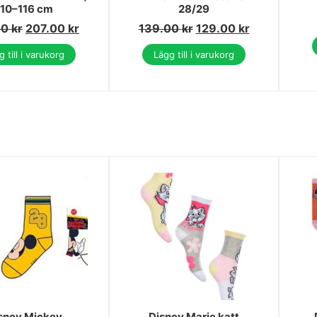
110–116 cm
28/29
00
kr
207.00
kr
139.00
kr
129.00
kr
 till i varukorg
Lägg till i varukorg
sney Mickey
Disney Marie katt