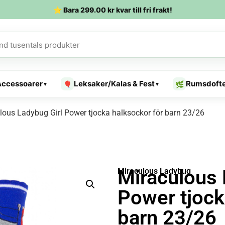
⭐ Bara
299.00
kr
kvar till fri frakt!
Accessoarer
Leksaker/Kalas & Fest
Rumsdoft
🎈
🌿
▾
▾
lous Ladybug Girl Power tjocka halksockor för barn 23/26
Miraculous 
Miraculous Ladybug
Power tjock
barn 23/26