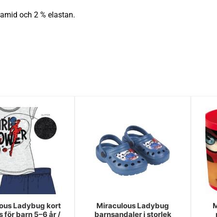
yamid och 2 % elastan.
ous Ladybug kort
Miraculous Ladybug
M
 för barn 5–6 år /
barnsandaler i storlek