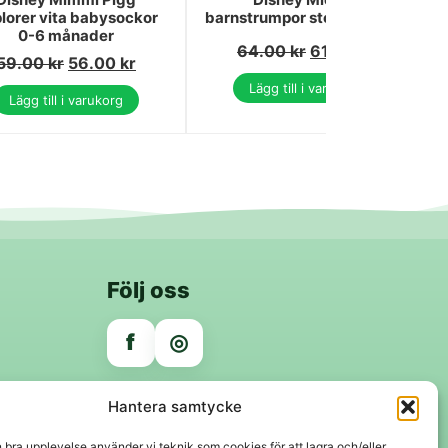
lorer vita babysockor
barnstrumpor storlek 27/30
0-6 månader
64.00
kr
61.00
kr
59.00
kr
56.00
kr
Lägg till i varukorg
Lägg till i varukorg
Följ oss
f
◎
Trygga betalningar
Hantera samtycke
Klarna
VISA
Mastercard
Swish
n bra upplevelse använder vi teknik som cookies för att lagra och/eller