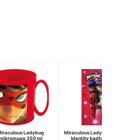
iraculous Ladybug
Miraculous Ladybug Secret
mikromugg 350 ml
Identity badhandduk,