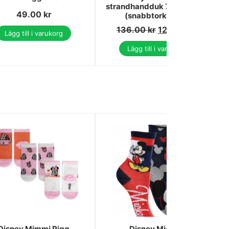
strandhandduk 70x140 cm
49.00
kr
(snabbtorkande)
136.00
kr
129.00
kr
Lägg till i varukorg
Lägg till i varukorg
Disney Mimmi Pigg
Disney Mickey