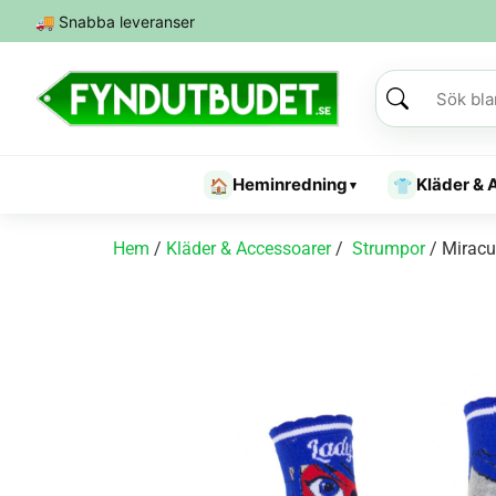
🚚
Snabba leveranser
Heminredning
Kläder & 
🏠
👕
▾
Hem
/
Kläder & Accessoarer
/
Strumpor
/ Miracu