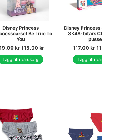
Disney Princess
Disney Princess Junior Ariel
ccessoarset Be True To
3x48-bitars Clementoni
You
pussel
19.00
kr
113.00
kr
117.00
kr
111.00
kr
Lägg till i varukorg
Lägg till i varukorg