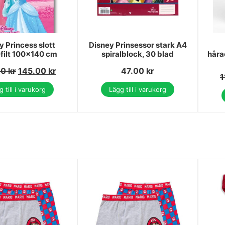
y Princess slott
Disney Prinsessor stark A4
filt 100x140 cm
spiralblock, 30 blad
håra
00
kr
145.00
kr
47.00
kr
1
 till i varukorg
Lägg till i varukorg