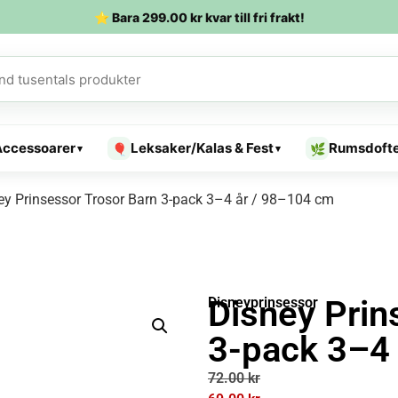
⭐ Bara
299.00
kr
kvar till fri frakt!
Accessoarer
Leksaker/Kalas & Fest
Rumsdoft
🎈
🌿
▾
▾
ey Prinsessor Trosor Barn 3-pack 3–4 år / 98–104 cm
Disney Prin
Disneyprinsessor
3-pack 3–4
72.00
kr