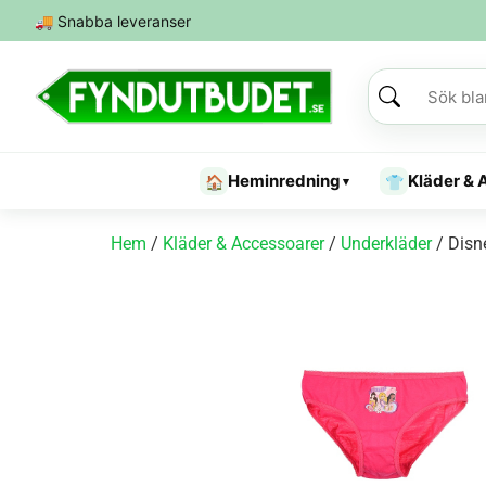
🚚
Snabba leveranser
Heminredning
Kläder & 
🏠
👕
▾
Hem
/
Kläder & Accessoarer
/
Underkläder
/ Disn