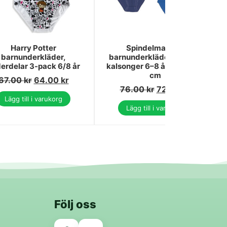
Harry Potter
Spindelmannen
barnunderkläder,
barnunderkläder, 3-pack
erdelar 3-pack 6/8 år
kalsonger 6–8 år / 116–128
cm
67.00
kr
64.00
kr
76.00
kr
72.00
kr
Lägg till i varukorg
Lägg till i varukorg
Följ oss