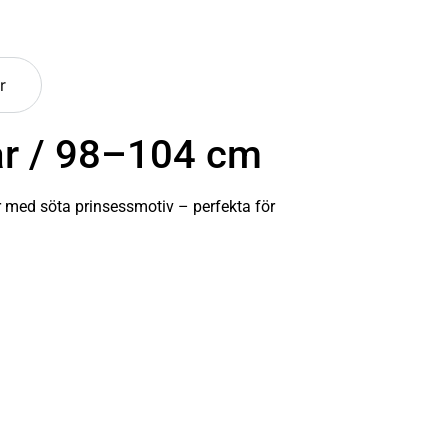
r
år / 98–104 cm
ner med söta prinsessmotiv – perfekta för