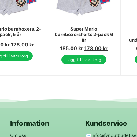
rio barnboxers, 2-
Super Mario
pack, 5 år
barnboxershorts 2-pack 6
år
und
00
kr
178.00
kr
185.00
kr
178.00
kr
 till i varukorg
Lägg till i varukorg
Information
Kundservice
Om oss
✉️
info@fyndutbudet.se