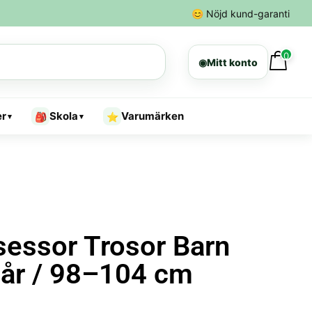
😊
Nöjd kund-garanti
0
◉
Mitt konto
er
Skola
Varumärken
🎒
⭐
▾
▾
sessor Trosor Barn
 år / 98–104 cm