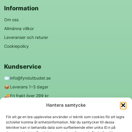
Information
Om oss
Allmänna villkor
Leveranser och returer
Cookiepolicy
Kundservice
✉️
info@fyndutbudet.se
📦
Leverans 1–3 dagar
🚚
Fri frakt över 299 kr
😊
Nöjd kund-garanti
Hantera samtycke
För att ge en bra upplevelse använder vi teknik som cookies för att lagra
och/eller komma åt enhetsinformation. När du samtycker till dessa
Följ oss
tekniker kan vi behandla data som surfbeteende eller unika ID:n på