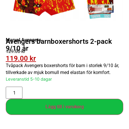
Marvel Avengers
Avengers barnboxershorts 2-pack
9/10 år
129.00
kr
119.00
kr
Tvåpack Avengers boxershorts för barn i storlek 9/10 år,
tillverkade av mjuk bomull med elastan för komfort.
Leveranstid 5-10 dagar
Lägg till i varukorg