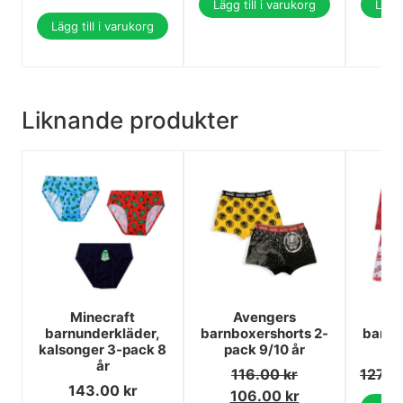
Lägg till i varukorg
Lägg 
Lägg till i varukorg
Liknande produkter
Minecraft
Avengers
Ha
barnunderkläder,
barnboxershorts 2-
barnb
kalsonger 3-pack 8
pack 9/10 år
pa
år
116.00
kr
127.0
143.00
kr
106.00
kr