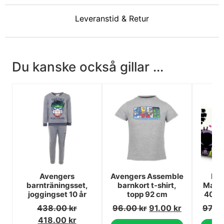
Leveranstid & Retur
Du kanske också gillar ...
Avengers
Avengers Assemble
Dis
barnträningsset,
barnkort t-shirt,
Marve
joggingset 10 år
topp 92 cm
40x40
438.00
kr
96.00
kr
91.00
kr
97.0
418.00
kr