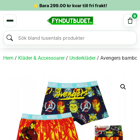
⭐ Bara
299.00
kr
kvar till fri frakt!
0
Hem
/
Kläder & Accessoarer
/
Underkläder
/ Avengers barnboxe