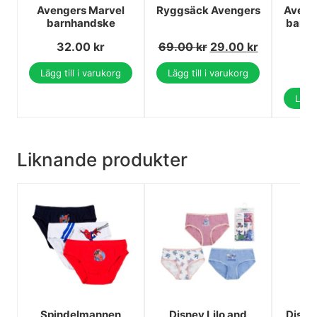
Avengers Marvel
Ryggsäck Avengers
Aveng
barnhandske
barnko
9
32.00
kr
69.00
kr
29.00
kr
1
1
Lägg till i varukorg
Lägg till i varukorg
Lägg 
Liknande produkter
Spindelmannen
Disney Lilo and
Disne