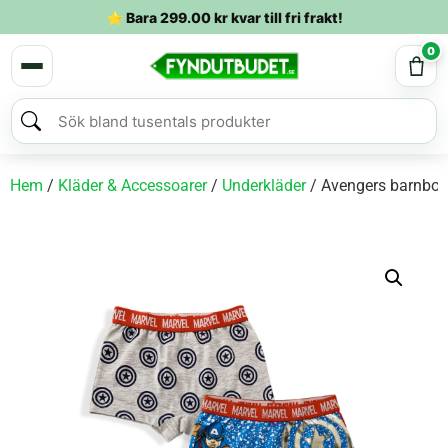
⭐ Bara
299.00
kr
kvar till fri frakt!
0
Hem
/
Kläder & Accessoarer
/
Underkläder
/ Avengers barnboxe