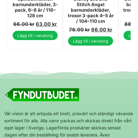
barnunderkläder, 3-
Stitch Angel
barn
pack, 6–8 år / 116–
barnunderkläder,
trosor
128 cm
trosor 3-pack 4–5 år
/ 
/ 104–110 cm
66.00
kr
63.00
kr
88.0
76.00
kr
66.00
kr
Lägg till i varukorg
Lägg 
Lägg till i varukorg
Vår vision är att erbjuda ett brett, prisvärt och ständigt växande
sortiment för alla. Alla varor packas och skickas direkt från vårt
eget lager i Sverige. Lagerförda produkter skickas senast
dagen efter din beställning för snabb leverans. Även