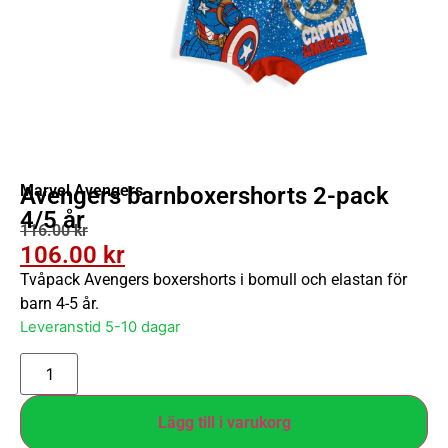
Marvel Avengers
Avengers barnboxershorts 2-pack
4/5 år
116.00
kr
106.00
kr
Tvåpack Avengers boxershorts i bomull och elastan för
barn 4-5 år.
Leveranstid 5-10 dagar
Lägg till i varukorg