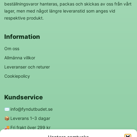
beställningsvaror hanteras, packas och skickas av oss från vårt
lager, men med något längre leveranstid som anges vid
respektive produkt.
Information
Om oss
Allmänna villkor
Leveranser och returer
Cookiepolicy
Kundservice
✉️
info@fyndutbudet.se
📦
Leverans 1–3 dagar
🚚
Fri frakt över 299 kr
😊
Nöjd kund-garanti