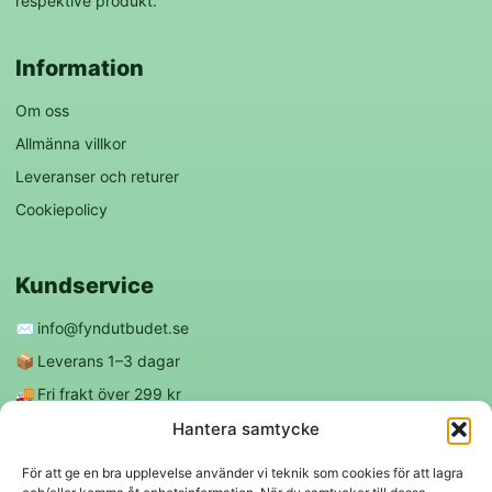
respektive produkt.
Information
Om oss
Allmänna villkor
Leveranser och returer
Cookiepolicy
Kundservice
✉️
info@fyndutbudet.se
📦
Leverans 1–3 dagar
🚚
Fri frakt över 299 kr
😊
Nöjd kund-garanti
Hantera samtycke
För att ge en bra upplevelse använder vi teknik som cookies för att lagra