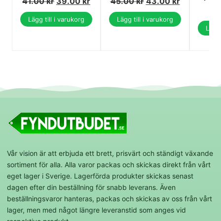
41.00
kr
39.00
kr
45.00
kr
43.00
kr
Lägg till i varukorg
Lägg till i varukorg
Lägg 
Vår vision är att erbjuda ett brett, prisvärt och ständigt växande
sortiment för alla. Alla varor packas och skickas direkt från vårt
eget lager i Sverige. Lagerförda produkter skickas senast
dagen efter din beställning för snabb leverans. Även
beställningsvaror hanteras, packas och skickas av oss från vårt
lager, men med något längre leveranstid som anges vid