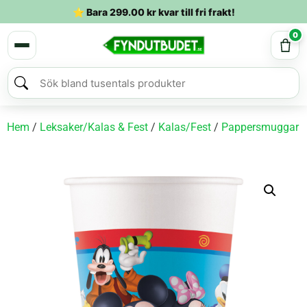
⭐ Bara
299.00
kr
kvar till fri frakt!
0
Hem
/
Leksaker/Kalas & Fest
/
Kalas/Fest
/
Pappersmuggar
/