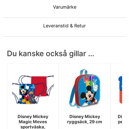
Varumärke
Leveranstid & Retur
Du kanske också gillar ...
Disney Mickey
Disney Mickey
Disn
Magic Moves
ryggsäck, 29 cm
penn
sportväska,