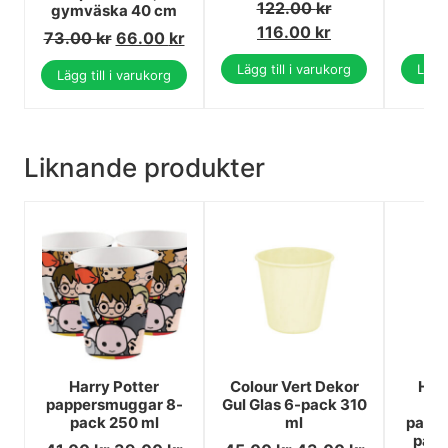
122.00
kr
1
gymväska 40 cm
116.00
kr
1
73.00
kr
66.00
kr
Lägg till i varukorg
Lägg 
Lägg till i varukorg
Liknande produkter
Harry Potter
Colour Vert Dekor
Hap
pappersmuggar 8-
Gul Glas 6-pack 310
M
pack 250 ml
ml
papp
pack