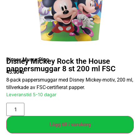
Disney Musse Pigg
Disney Mickey Rock the House
pappersmuggar 8 st 200 ml FSC
45.00
kr
8-pack pappersmuggar med Disney Mickey-motiv, 200 ml,
tillverkade av FSC-certifierat papper.
Leveranstid 5-10 dagar
Lägg till i varukorg