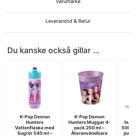
Varumärke
Leveranstid & Retur
Du kanske också gillar ...
K-Pop Demon
K-Pop Demon
K-
Hunters
Hunters Muggar 4-
hunte
Vattenflaska med
pack 250 ml –
500-b
Sugrör 540 ml –
Återanvändbara
pusse