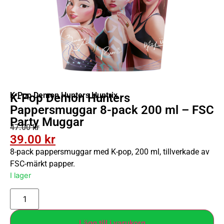
K-Pop Demon Hunters Huntrix
K-Pop Demon Hunters
Pappersmuggar 8-pack 200 ml – FSC
Party Muggar
47.00
kr
39.00
kr
8-pack pappersmuggar med K-pop, 200 ml, tillverkade av
FSC-märkt papper.
I lager
Lägg till i varukorg