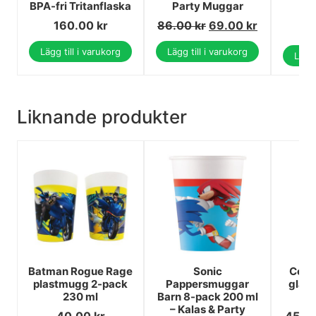
BPA-fri Tritanflaska
Party Muggar
1
160.00
kr
86.00
kr
69.00
kr
1
Lägg till i varukorg
Lägg till i varukorg
Lägg 
Liknande produkter
Batman Rogue Rage
Sonic
Colou
plastmugg 2-pack
Pappersmuggar
glas 
230 ml
Barn 8-pack 200 ml
m
– Kalas & Party
40.00
kr
45.0