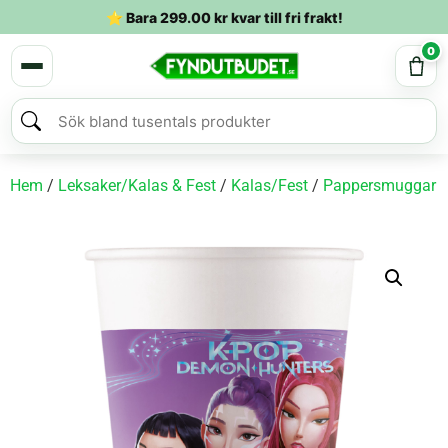
⭐ Bara
299.00
kr
kvar till fri frakt!
0
Hem
/
Leksaker/Kalas & Fest
/
Kalas/Fest
/
Pappersmuggar
/