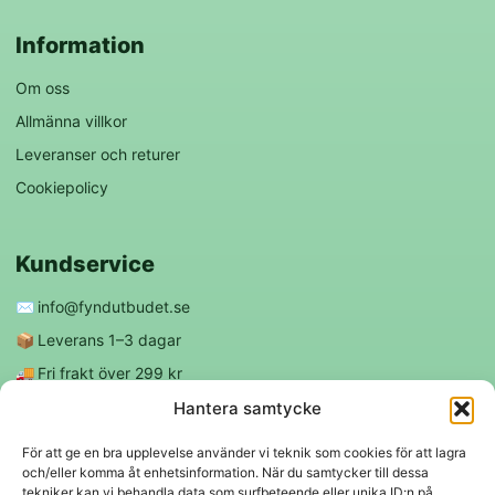
Information
Om oss
Allmänna villkor
Leveranser och returer
Cookiepolicy
Kundservice
✉️
info@fyndutbudet.se
📦
Leverans 1–3 dagar
🚚
Fri frakt över 299 kr
😊
Nöjd kund-garanti
Hantera samtycke
För att ge en bra upplevelse använder vi teknik som cookies för att lagra
och/eller komma åt enhetsinformation. När du samtycker till dessa
Följ oss
tekniker kan vi behandla data som surfbeteende eller unika ID:n på