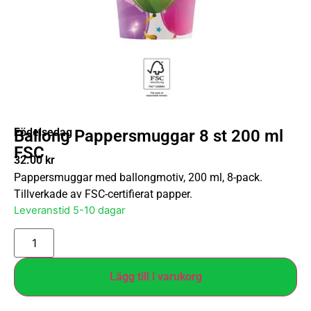
Födelsedag
Ballong Pappersmuggar 8 st 200 ml
FSC
32.00
kr
Pappersmuggar med ballongmotiv, 200 ml, 8-pack.
Tillverkade av FSC-certifierat papper.
Leveranstid 5-10 dagar
Lägg till i varukorg