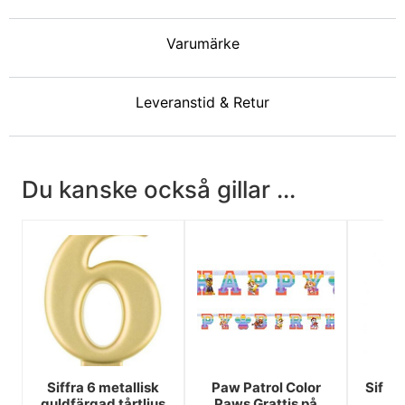
Varumärke
Leveranstid & Retur
Du kanske också gillar ...
Siffra 6 metallisk
Paw Patrol Color
Siffra
guldfärgad tårtljus
Paws Grattis på
Tå