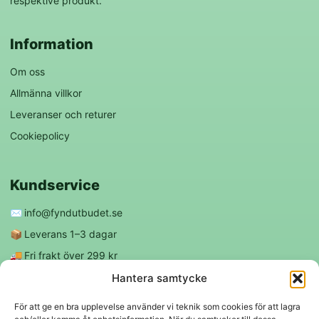
respektive produkt.
Information
Om oss
Allmänna villkor
Leveranser och returer
Cookiepolicy
Kundservice
✉️
info@fyndutbudet.se
📦
Leverans 1–3 dagar
🚚
Fri frakt över 299 kr
😊
Nöjd kund-garanti
Hantera samtycke
För att ge en bra upplevelse använder vi teknik som cookies för att lagra