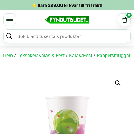
⭐ Bara
299.00
kr
kvar till fri frakt!
0
Hem
/
Leksaker/Kalas & Fest
/
Kalas/Fest
/
Pappersmuggar
/