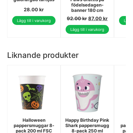
födelsedagen-
28.00
kr
banner 180 cm
92.00
kr
87.00
kr
Lägg till i varukorg
Lägg 
Lägg till i varukorg
Liknande produkter
Halloween
Happy Birthday Pink
F
pappersmuggar 8-
Shark pappersmugg
papp
pack 200 ml FSC
8-pack 250 ml
pack