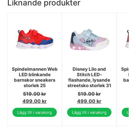
Liknande produkter
Spindelmannen Web
Disney Lilo and
Spind
LED blinkande
Stitch LED-
LED
barnskor sneakers
flashande, lysande
barns
storlek 25
streetsko storlek 31
s
519.00
kr
519.00
kr
5
499.00
kr
499.00
kr
4
Lägg till i varukorg
Lägg till i varukorg
Lägg 