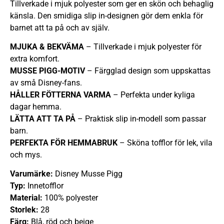
Tillverkade i mjuk polyester som ger en skön och behaglig
känsla. Den smidiga slip in-designen gör dem enkla för
barnet att ta på och av själv.
MJUKA & BEKVÄMA
– Tillverkade i mjuk polyester för
extra komfort.
MUSSE PIGG-MOTIV
– Färgglad design som uppskattas
av små Disney-fans.
HÅLLER FÖTTERNA VARMA
– Perfekta under kyliga
dagar hemma.
LÄTTA ATT TA PÅ
– Praktisk slip in-modell som passar
barn.
PERFEKTA FÖR HEMMABRUK
– Sköna tofflor för lek, vila
och mys.
Varumärke:
Disney Musse Pigg
Typ:
Innetofflor
Material:
100% polyester
Storlek:
28
Färg:
Blå, röd och beige