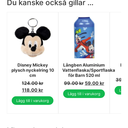
Du kanske också gillar ...
Disney Mickey
Långben Aluminium
Bes
plysch nyckelring 10
Vattenflaska/Sportflaska
cm
för Barn 520 ml
39.0
124.00
kr
99.00
kr
59.00
kr
118.00
kr
Lägg 
Lägg till i varukorg
Lägg till i varukorg