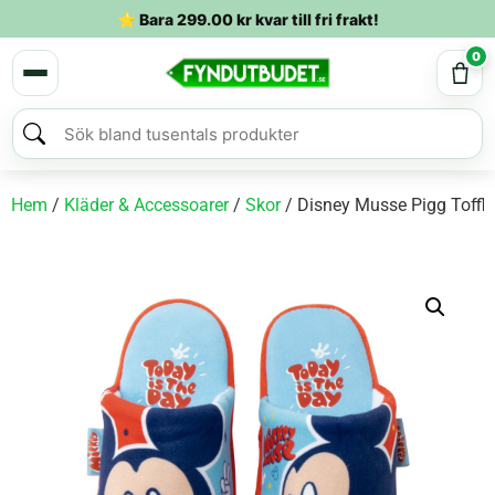
⭐ Bara
299.00
kr
kvar till fri frakt!
0
Hem
/
Kläder & Accessoarer
/
Skor
/ Disney Musse Pigg Tofflor