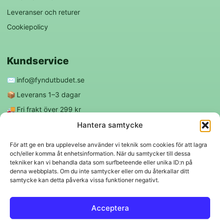
Leveranser och returer
Cookiepolicy
Kundservice
✉️
info@fyndutbudet.se
📦
Leverans 1–3 dagar
🚚
Fri frakt över 299 kr
😊
Nöjd kund-garanti
Hantera samtycke
För att ge en bra upplevelse använder vi teknik som cookies för att lagra
och/eller komma åt enhetsinformation. När du samtycker till dessa
Följ oss
tekniker kan vi behandla data som surfbeteende eller unika ID:n på
denna webbplats. Om du inte samtycker eller om du återkallar ditt
samtycke kan detta påverka vissa funktioner negativt.
f
◎
Acceptera
Trygga betalningar