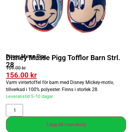
Disney Musse Pigg
Disney Musse Pigg Tofflor Barn Strl.
28
159.00
kr
156.00
kr
Varm vintertoffel för barn med Disney Mickey-motiv,
tillverkad i 100% polyester. Finns i storlek 28.
Leveranstid 5-10 dagar
Lägg till i varukorg