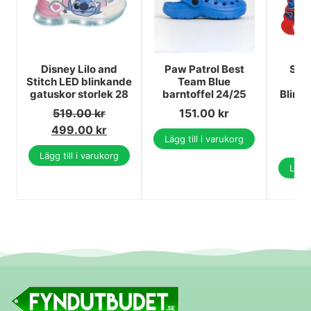
Disney Lilo and
Paw Patrol Best
Spi
Stitch LED blinkande
Team Blue
P
gatuskor storlek 28
barntoffel 24/25
Blink
sn
519.00
kr
151.00
kr
5
499.00
kr
Lägg till i varukorg
4
Lägg till i varukorg
Lägg 