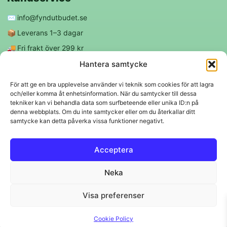
✉️
info@fyndutbudet.se
📦
Leverans 1–3 dagar
🚚
Fri frakt över 299 kr
😊
Nöjd kund-garanti
Hantera samtycke
För att ge en bra upplevelse använder vi teknik som cookies för att lagra
och/eller komma åt enhetsinformation. När du samtycker till dessa
Följ oss
tekniker kan vi behandla data som surfbeteende eller unika ID:n på
denna webbplats. Om du inte samtycker eller om du återkallar ditt
samtycke kan detta påverka vissa funktioner negativt.
f
◎
Acceptera
Trygga betalningar
Neka
Klarna
VISA
Mastercard
Swish
Visa preferenser
© 2026 EBM Fyndutbudet AB.
Cookie Policy
Svenskt lager 🇸🇪 • Snabba leveranser • Trygga köp