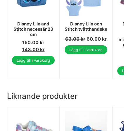
Disney Lilo and
Disney Lilo och
Dis
Stitch necessär 23
Stitch tvätthandske
St
cm
Ju
63.00
kr
60.00
kr
blink
150.00
kr
gat
143.00
kr
Lägg till i varukorg
5
4
Lägg till i varukorg
Lägg 
Liknande produkter