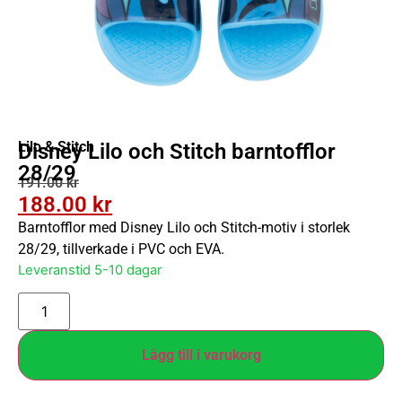
Lilo & Stitch
Disney Lilo och Stitch barntofflor
28/29
191.00
kr
188.00
kr
Barntofflor med Disney Lilo och Stitch-motiv i storlek
28/29, tillverkade i PVC och EVA.
Leveranstid 5-10 dagar
Lägg till i varukorg