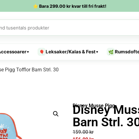
⭐ Bara
299.00
kr
kvar till fri frakt!
Accessoarer
Leksaker/Kalas & Fest
Rumsdoft
🎈
🌿
▾
▾
 Pigg Tofflor Barn Strl. 30
Disney Muss
Disney Musse Pigg
Barn Strl. 3
159.00
kr