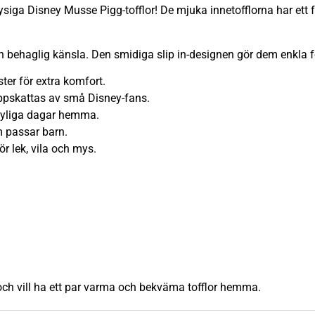
ysiga Disney Musse Pigg-tofflor! De mjuka innetofflorna har ett
 behaglig känsla. Den smidiga slip in-designen gör dem enkla för
ter för extra komfort.
pskattas av små Disney-fans.
kyliga dagar hemma.
m passar barn.
ör lek, vila och mys.
och vill ha ett par varma och bekväma tofflor hemma.