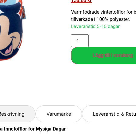
156.00
kr
Varmfodrade vintertofflor för 
tillverkade i 100% polyester.
Leveranstid 5-10 dagar
Lägg till i varukorg
Beskrivning
Varumärke
Leveranstid & Retu
a Innetofflor för Mysiga Dagar