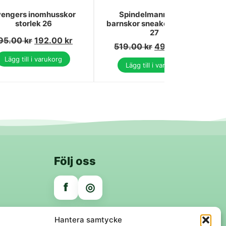
engers inomhusskor
Spindelmannen blå
storlek 26
barnskor sneakers storlek
27
95.00
kr
192.00
kr
519.00
kr
499.00
kr
Lägg till i varukorg
Lägg till i varukorg
Följ oss
f
◎
Trygga betalningar
Hantera samtycke