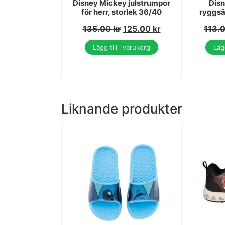
Disney Mickey julstrumpor
Disn
för herr, storlek 36/40
ryggsä
135.00
kr
125.00
kr
113.
Lägg till i varukorg
Lägg
Liknande produkter