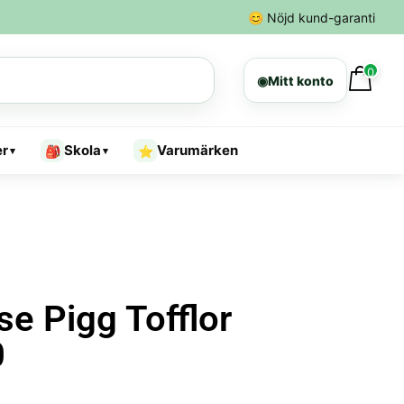
😊
Nöjd kund-garanti
0
◉
Mitt konto
er
Skola
Varumärken
🎒
⭐
▾
▾
e Pigg Tofflor
0