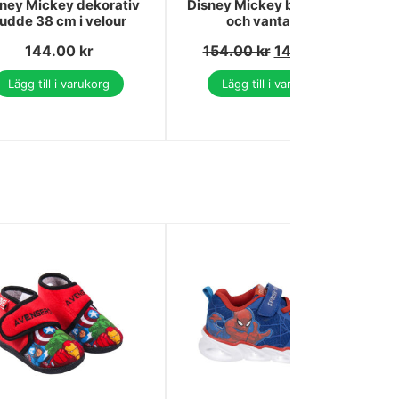
ney Mickey dekorativ
Disney Mickey barnmössa
udde 38 cm i velour
och vantar set
144.00
kr
154.00
kr
146.00
kr
Lägg till i varukorg
Lägg till i varukorg