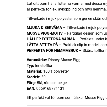
Låt ditt barn hålla fötterna varma med dessa m
är perfekta för lek, avkoppling och mys hemma.
Tillverkade i mjuk polyester som ger en skön och
MJUKA & BEKVÄMA
– Tillverkade i mjuk polyes
MUSSE PIGG-MOTIV
– Färgglad design som up
HÅLLER FÖTTERNA VARMA
– Perfekta under 
LÄTTA ATT TA PÅ
– Praktisk slip in-modell so
PERFEKTA FÖR HEMMABRUK
– Sköna tofflor f
Varumärke:
Disney Musse Pigg
Typ:
Innetofflor
Material:
100% polyester
Storlek:
30
Färg:
Blå, röd och beige
EAN:
0669168771131
Ett perfekt val för barn som älskar Musse Pigg 