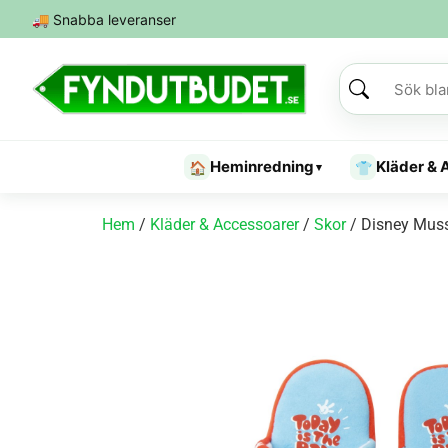
🚚
Snabba leveranser
Heminredning
Kläder & 
🏠
👕
▾
Hem
/
Kläder & Accessoarer
/
Skor
/ Disney Musse