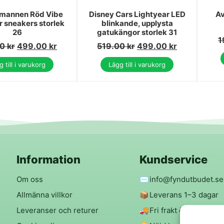
lmannen Röd Vibe
Disney Cars Lightyear LED
Av
 sneakers storlek
blinkande, upplysta
26
gatukängor storlek 31
1
00
kr
499.00
kr
519.00
kr
499.00
kr
 till i varukorg
Lägg till i varukorg
Information
Kundservice
Om oss
✉️
info@fyndutbudet.se
Allmänna villkor
📦
Leverans 1–3 dagar
Leveranser och returer
🚚
Fri frakt över 299 kr