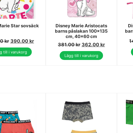
arie Star sovsäck
Disney Marie Aristocats
Di
barns påslakan 100x135
bar
cm, 40x60 cm
00
kr
390.00
kr
1
381.00
kr
362.00
kr
 till i varukorg
Lägg till i varukorg