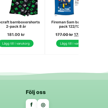
craft barnboxershorts
Fireman Sam barnlinne 2-
2-pack 8 år
pack 122/128 cm
181.00
kr
177.00
kr
174.00
kr
Lägg till i varukorg
Lägg till i varukorg
Följ oss
f
◎