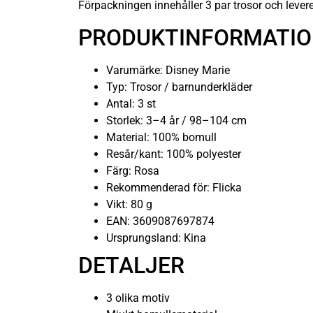
Förpackningen innehåller 3 par trosor och levere
PRODUKTINFORMATI
Varumärke: Disney Marie
Typ: Trosor / barnunderkläder
Antal: 3 st
Storlek: 3–4 år / 98–104 cm
Material: 100% bomull
Resår/kant: 100% polyester
Färg: Rosa
Rekommenderad för: Flicka
Vikt: 80 g
EAN: 3609087697874
Ursprungsland: Kina
DETALJER
3 olika motiv