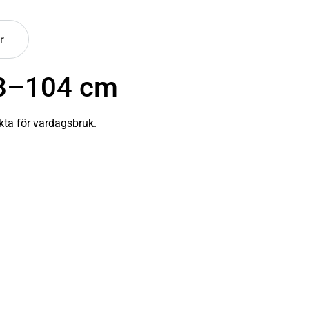
r
98–104 cm
fekta för vardagsbruk.