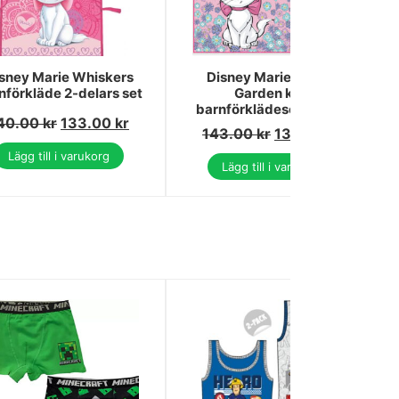
sney Marie Whiskers
Disney Marie Flower
nförkläde 2-delars set
Garden katt
barnförklädeset 2 delar
40.00
kr
133.00
kr
143.00
kr
136.00
kr
Lägg till i varukorg
Lägg till i varukorg