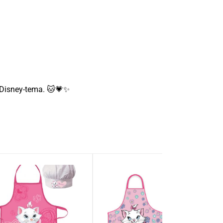
t Disney-tema. 🐱💗✨