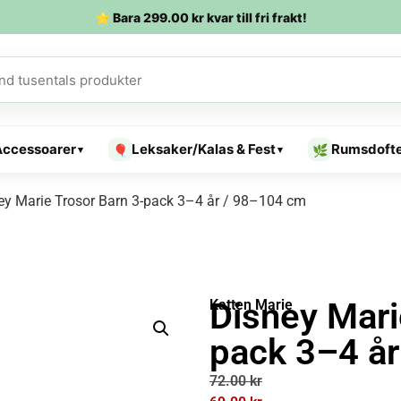
⭐ Bara
299.00
kr
kvar till fri frakt!
Accessoarer
Leksaker/Kalas & Fest
Rumsdoft
🎈
🌿
▾
▾
ey Marie Trosor Barn 3-pack 3–4 år / 98–104 cm
Disney Mari
Katten Marie
pack 3–4 å
72.00
kr