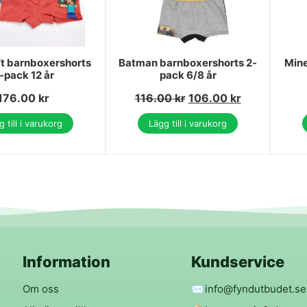
t barnboxershorts
Batman barnboxershorts 2-
Mine
-pack 12 år
pack 6/8 år
176.00
kr
116.00
kr
106.00
kr
 till i varukorg
Lägg till i varukorg
Information
Kundservice
Om oss
✉️
info@fyndutbudet.se