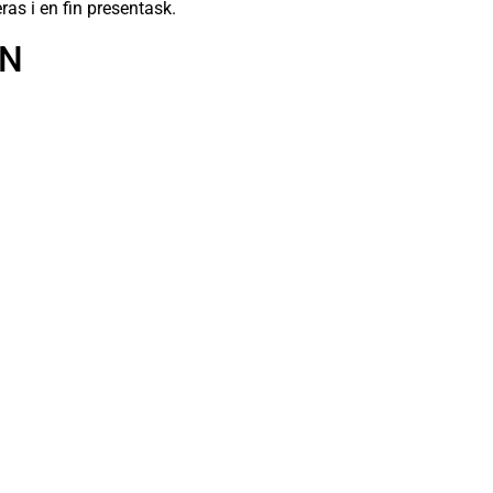
ras i en fin presentask.
ON