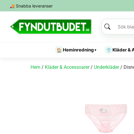
🚚
Snabba leveranser
Heminredning
Kläder & 
🏠
👕
▾
Hem
/
Kläder & Accessoarer
/
Underkläder
/ Disn