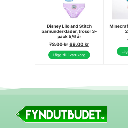
Disney Lilo and Stitch
Minecraf
barnunderkläder, trosor 3-
2
pack 5/6 år
72.00
kr
69.00
kr
Lägg
Lägg till i varukorg