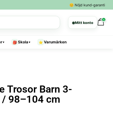
😊
Nöjd kund-garanti
0
◉
Mitt konto
er
Skola
Varumärken
🎒
⭐
▾
▾
e Trosor Barn 3-
r / 98–104 cm