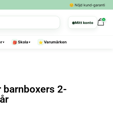
😊
Nöjd kund-garanti
0
◉
Mitt konto
er
Skola
Varumärken
🎒
⭐
▾
▾
r barnboxers 2-
år