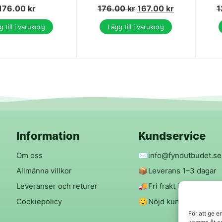
176.00
kr
176.00
kr
167.00
kr
1
 till i varukorg
Lägg till i varukorg
Information
Kundservice
Om oss
✉️
info@fyndutbudet.se
Allmänna villkor
📦
Leverans 1–3 dagar
Leveranser och returer
🚚
Fri frakt över 299 kr
Cookiepolicy
😊
Nöjd kund-garanti
För att ge e