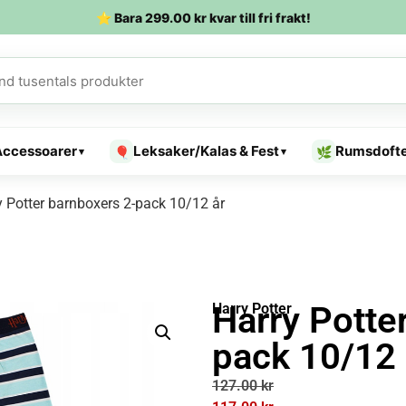
⭐ Bara
299.00
kr
kvar till fri frakt!
Accessoarer
Leksaker/Kalas & Fest
Rumsdoft
🎈
🌿
▾
▾
y Potter barnboxers 2-pack 10/12 år
Harry Potte
Harry Potter
pack 10/12 
127.00
kr