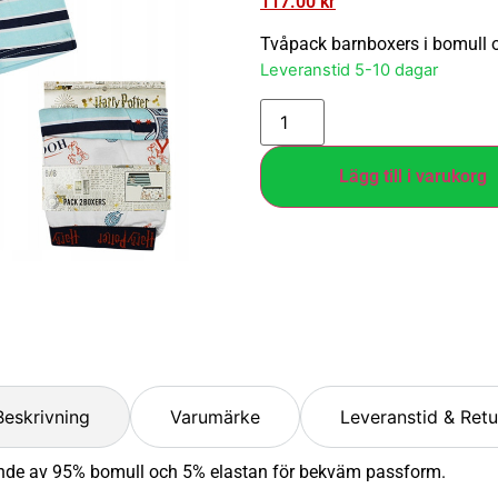
117.00
kr
Tvåpack barnboxers i bomull oc
Leveranstid 5-10 dagar
Lägg till i varukorg
Beskrivning
Varumärke
Leveranstid & Retu
ående av 95% bomull och 5% elastan för bekväm passform.