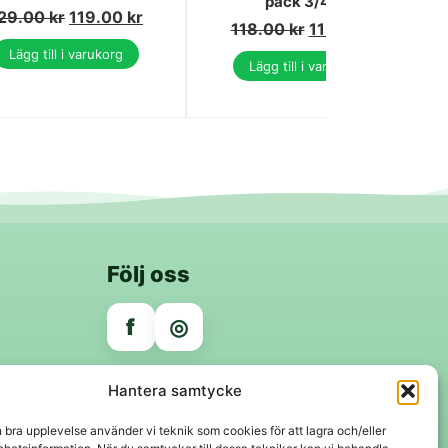
pack 3/4 år
29.00
kr
119.00
kr
118.00
kr
115.00
kr
Lägg till i varukorg
Lägg till i varukorg
Följ oss
f
◎
Trygga betalningar
Hantera samtycke
Klarna
VISA
Mastercard
Swish
n bra upplevelse använder vi teknik som cookies för att lagra och/eller