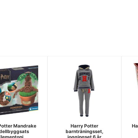
Potter Mandrake
Harry Potter
Ha
ellbyggsats
barnträningsset,
Clementoni
joggingset 6 år