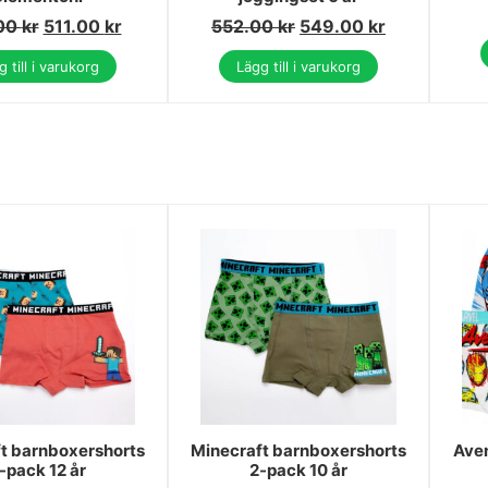
00
kr
511.00
kr
552.00
kr
549.00
kr
 till i varukorg
Lägg till i varukorg
t barnboxershorts
Minecraft barnboxershorts
Ave
-pack 12 år
2-pack 10 år