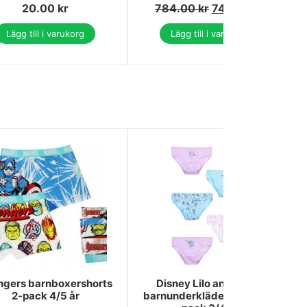
20.00
kr
784.00
kr
745.00
kr
Lägg till i varukorg
Lägg till i varukorg
ngers barnboxershorts
Disney Lilo and Stitch
2-pack 4/5 år
barnunderkläder, trosor 5-