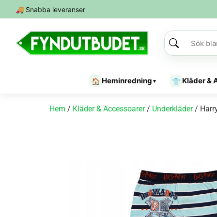
🚚
Snabba leveranser
Heminredning
Kläder & 
🏠
👕
▾
Hem
/
Kläder & Accessoarer
/
Underkläder
/ Harr