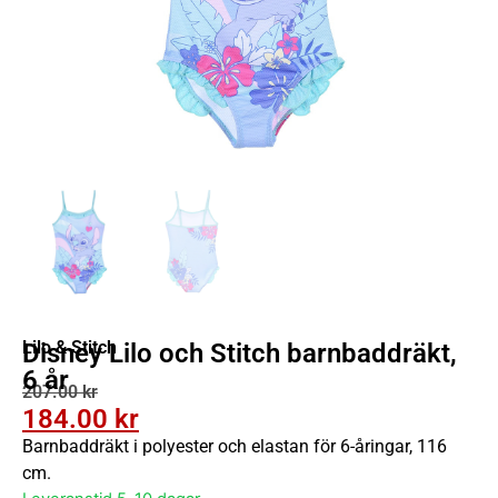
Lilo & Stitch
Disney Lilo och Stitch barnbaddräkt,
6 år
207.00
kr
184.00
kr
Barnbaddräkt i polyester och elastan för 6-åringar, 116
cm.