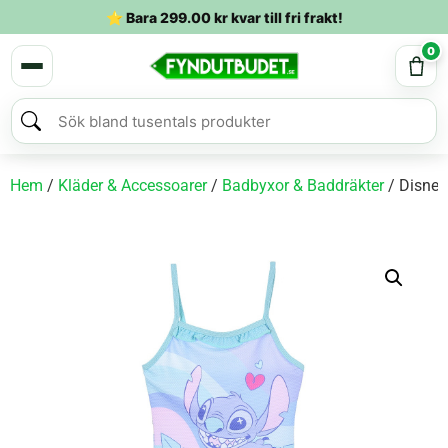
⭐ Bara
299.00
kr
kvar till fri frakt!
0
Hem
/
Kläder & Accessoarer
/
Badbyxor & Baddräkter
/ Disney 