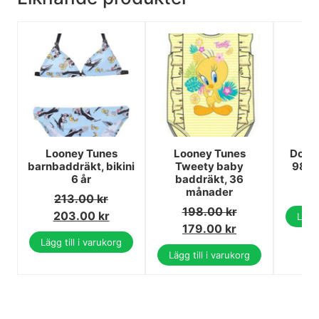
Looney Tunes
Looney Tunes
Dora 
barnbaddräkt, bikini
Tweety baby
98 cm
6 år
baddräkt, 36
2
månader
213.00
kr
198.00
kr
203.00
kr
Lägg 
179.00
kr
Lägg till i varukorg
Lägg till i varukorg