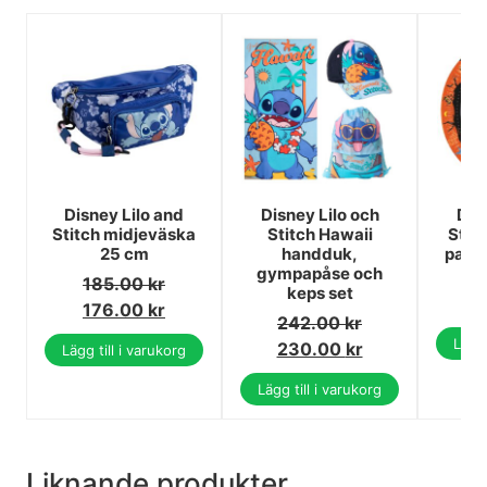
Disney Lilo and
Disney Lilo och
Dis
Stitch midjeväska
Stitch Hawaii
Stit
25 cm
handduk,
pappe
gympapåse och
2
185.00
kr
keps set
176.00
kr
242.00
kr
Lägg 
230.00
kr
Lägg till i varukorg
Lägg till i varukorg
Liknande produkter