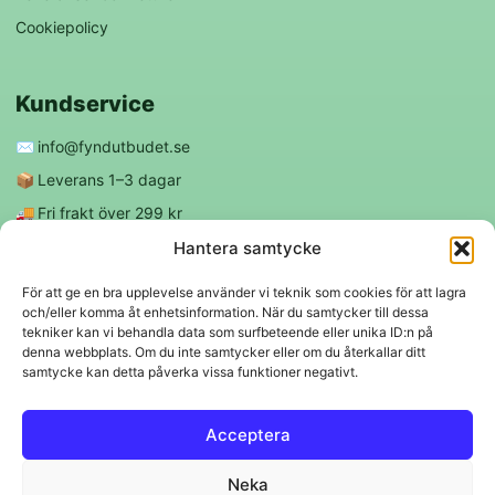
Cookiepolicy
Kundservice
✉️
info@fyndutbudet.se
📦
Leverans 1–3 dagar
🚚
Fri frakt över 299 kr
😊
Nöjd kund-garanti
Hantera samtycke
För att ge en bra upplevelse använder vi teknik som cookies för att lagra
och/eller komma åt enhetsinformation. När du samtycker till dessa
Följ oss
tekniker kan vi behandla data som surfbeteende eller unika ID:n på
denna webbplats. Om du inte samtycker eller om du återkallar ditt
samtycke kan detta påverka vissa funktioner negativt.
f
◎
Acceptera
Trygga betalningar
Neka
Klarna
VISA
Mastercard
Swish