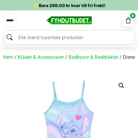
⭐ Bara
299.00
kr
kvar till fri frakt!
0
Hem
/
Kläder & Accessoarer
/
Badbyxor & Baddräkter
/ Disney 