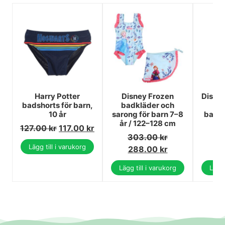
Harry Potter
Disney Frozen
Disney
badshorts för barn,
badkläder och
bl
10 år
sarong för barn 7–8
baddr
år / 122–128 cm
127.00
kr
117.00
kr
303.00
kr
2
Lägg till i varukorg
288.00
kr
1
Lägg till i varukorg
Lägg 