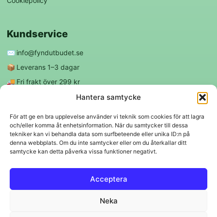
Cookiepolicy
Kundservice
✉️
info@fyndutbudet.se
📦
Leverans 1–3 dagar
🚚
Fri frakt över 299 kr
😊
Nöjd kund-garanti
Hantera samtycke
För att ge en bra upplevelse använder vi teknik som cookies för att lagra
och/eller komma åt enhetsinformation. När du samtycker till dessa
Följ oss
tekniker kan vi behandla data som surfbeteende eller unika ID:n på
denna webbplats. Om du inte samtycker eller om du återkallar ditt
samtycke kan detta påverka vissa funktioner negativt.
f
◎
Acceptera
Trygga betalningar
Neka
Klarna
VISA
Mastercard
Swish