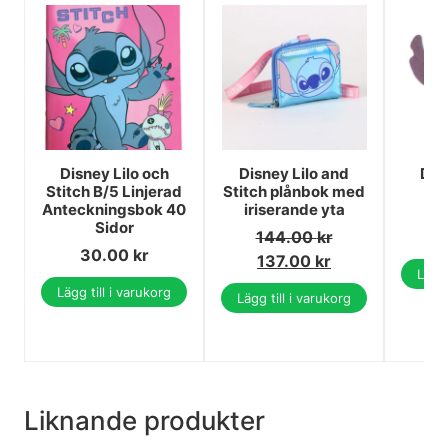
Disney Lilo och
Disney Lilo and
Dis
Stitch B/5 Linjerad
Stitch plånbok med
Sti
Anteckningsbok 40
iriserande yta
b
Sidor
144.00
kr
1
30.00
kr
137.00
kr
Lägg 
Lägg till i varukorg
Lägg till i varukorg
Liknande produkter