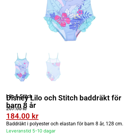
Lilo & Stitch
Disney Lilo och Stitch baddräkt för
barn 8 år
207.00
kr
184.00
kr
Baddräkt i polyester och elastan för barn 8 år, 128 cm.
Leveranstid 5-10 dagar