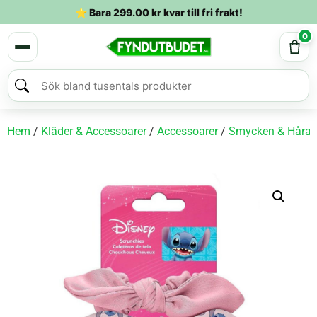
⭐ Bara
299.00
kr
kvar till fri frakt!
0
Hem
/
Kläder & Accessoarer
/
Accessoarer
/
Smycken & Hårac