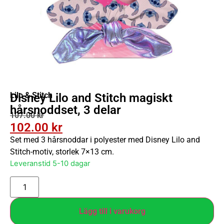
Lilo & Stitch
Disney Lilo and Stitch magiskt
hårsnoddset, 3 delar
107.00
kr
102.00
kr
Set med 3 hårsnoddar i polyester med Disney Lilo and
Stitch-motiv, storlek 7×13 cm.
Leveranstid 5-10 dagar
Lägg till i varukorg