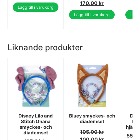
170.00
kr
6
Lägg till i varukorg
Lägg till i varukorg
Lägg 
Liknande produkter
Disney Lilo and
Bluey smyckes- och
Disn
Stitch Ohana
diademset
hal
smyckes- och
hjärtf
105.00
kr
diademset
55.0
100.00
kr