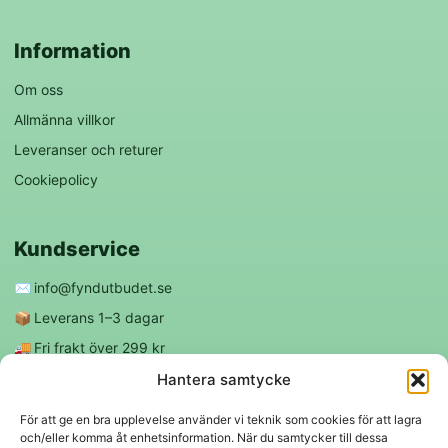
Information
Om oss
Allmänna villkor
Leveranser och returer
Cookiepolicy
Kundservice
✉️
info@fyndutbudet.se
📦
Leverans 1–3 dagar
🚚
Fri frakt över 299 kr
😊
Nöjd kund-garanti
Hantera samtycke
För att ge en bra upplevelse använder vi teknik som cookies för att lagra
och/eller komma åt enhetsinformation. När du samtycker till dessa
Följ oss