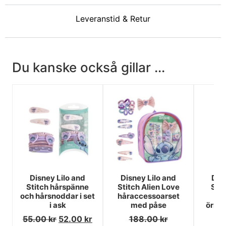
Leveranstid & Retur
Du kanske också gillar ...
Disney Lilo and
Disney Lilo and
Dis
Stitch hårspänne
Stitch Alien Love
Stit
och hårsnoddar i set
håraccessoarset
14
i ask
med påse
örng
55.00
kr
52.00
kr
188.00
kr
6