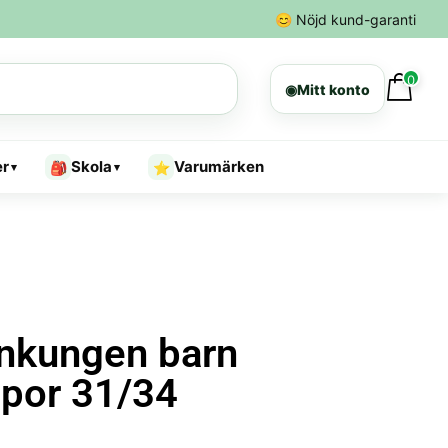
😊
Nöjd kund-garanti
0
◉
Mitt konto
er
Skola
Varumärken
🎒
⭐
▾
▾
onkungen barn
mpor 31/34