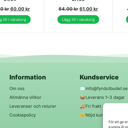
00
kr
60.00
kr
64.00
kr
61.00
kr
 till i varukorg
Lägg till i varukorg
Information
Kundservice
Om oss
✉️
info@fyndutbudet.se
Allmänna villkor
📦
Leverans 1–3 dagar
Leveranser och returer
🚚
Fri frakt över 299 kr
Cookiepolicy
😊
Nöjd kund-garanti
För att ge e
komma åt en