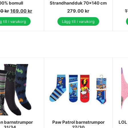
00% bomull
Strandhandduk 70x140 cm
00
kr
169.00
kr
279.00
kr
1
 till i varukorg
Lägg till i varukorg
n barnstrumpor
Paw Patrol barnstrumpor
LOL 
31/34
27/30