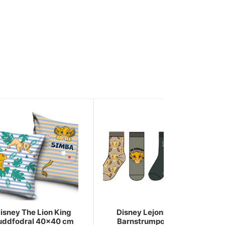
isney The Lion King
Disney Lejonkungen
uddfodral 40x40 cm
Barnstrumpor 31/34