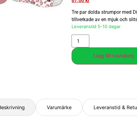
67.00
kr
Tre par dolda strumpor med Di
tillverkade av en mjuk och sli
Leveranstid 5-10 dagar
Lägg till i varukorg
Beskrivning
Varumärke
Leveranstid & Retu