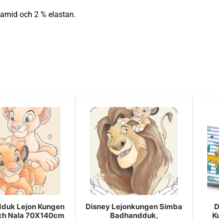
yamid och 2 % elastan.
duk Lejon Kungen
Disney Lejonkungen Simba
D
ch Nala 70X140cm
Badhandduk,
K