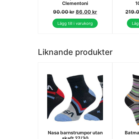
Clementoni
1
90.00
kr
86.00
kr
219.
Lägg till i varukorg
Lägg
Liknande produkter
Nasa barnstrumpor utan
Batma
skaft 27/30