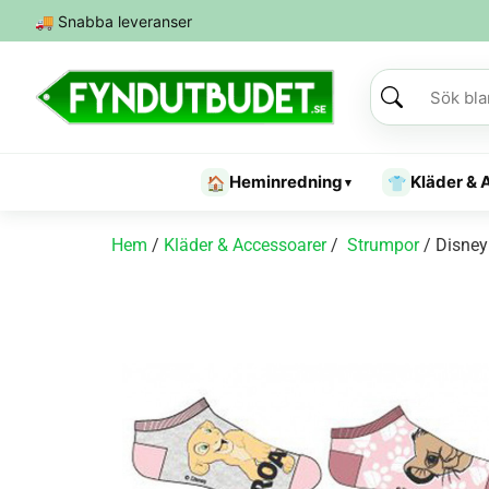
🚚
Snabba leveranser
Heminredning
Kläder & 
🏠
👕
▾
Hem
/
Kläder & Accessoarer
/
Strumpor
/ Disney