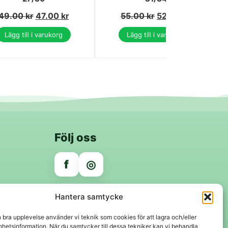
49.00
kr
47.00
kr
55.00
kr
52.00
kr
Lägg till i varukorg
Lägg till i varukorg
Följ oss
f
◎
Trygga betalningar
Hantera samtycke
Klarna
VISA
Mastercard
Swish
n bra upplevelse använder vi teknik som cookies för att lagra och/eller
hetsinformation. När du samtycker till dessa tekniker kan vi behandla