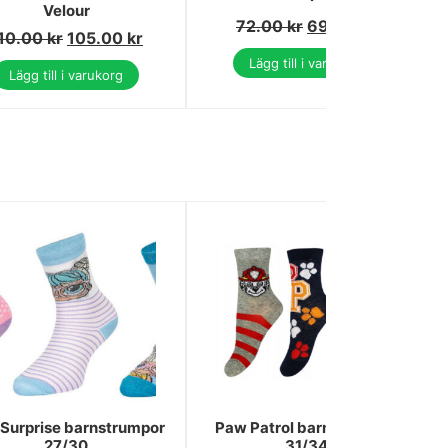
Velour
72.00
kr
69.00
kr
10.00
kr
105.00
kr
Lägg till i varukorg
Lägg till i varukorg
Surprise barnstrumpor
Paw Patrol barnstrumpor
27/30
31/34