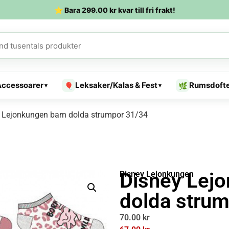
⭐ Bara
299.00
kr
kvar till fri frakt!
Accessoarer
Leksaker/Kalas & Fest
Rumsdoft
🎈
🌿
▾
▾
 Lejonkungen barn dolda strumpor 31/34
Disney Lej
Disney Lejonkungen
dolda stru
70.00
kr