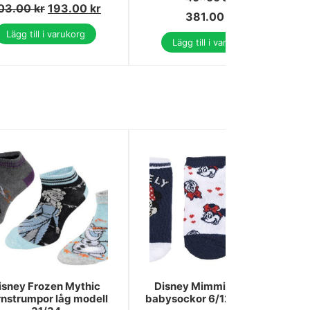
03.00
kr
193.00
kr
381.00
kr
Lägg till i varukorg
Lägg till i varukorg
isney Frozen Mythic
Disney Mimmi Pigg blå
nstrumpor låg modell
babysockor 6/12 månader