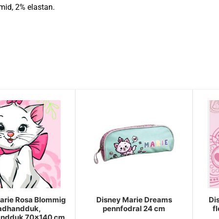
mid, 2% elastan.
arie Rosa Blommig
Disney Marie Dreams
Di
adhandduk,
pennfodral 24 cm
f
andduk 70x140 cm