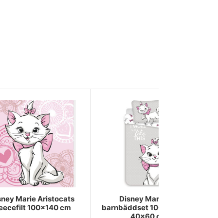
sney Marie Aristocats
Disney Marie grå
leecefilt 100x140 cm
barnbäddset 100x135 cm,
40x60 cm