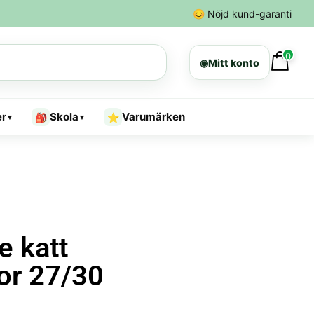
😊
Nöjd kund-garanti
0
◉
Mitt konto
er
Skola
Varumärken
🎒
⭐
▾
▾
e katt
or 27/30