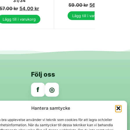
31/34
59.00
kr
56.00
kr
57.00
kr
54.00
kr
Lägg till i varukorg
Lägg till i varukorg
Följ oss
f
◎
Trygga betalningar
Hantera samtycke
Klarna
VISA
Mastercard
Swish
n bra upplevelse använder vi teknik som cookies för att lagra och/eller
hetsinformation. När du samtycker till dessa tekniker kan vi behandla