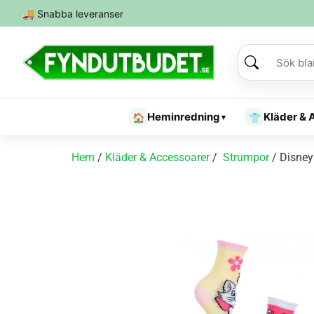
🚚
Snabba leveranser
Heminredning
Kläder & 
🏠
👕
▾
Hem
/
Kläder & Accessoarer
/
Strumpor
/ Disney