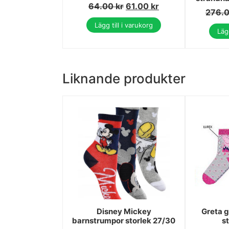
64.00
kr
61.00
kr
276.
Lägg till i varukorg
Lägg
Liknande produkter
Disney Mickey
Greta g
barnstrumpor storlek 27/30
s