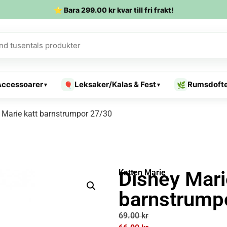
⭐ Bara
299.00
kr
kvar till fri frakt!
Accessoarer
Leksaker/Kalas & Fest
Rumsdoft
🎈
🌿
▾
▾
 Marie katt barnstrumpor 27/30
Disney Mari
Katten Marie
barnstrump
69.00
kr