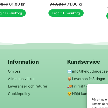
00
kr
61.00
kr
74.00
kr
71.00
kr
 till i varukorg
Lägg till i varukorg
Information
Kundservice
Om oss
✉️
info@fyndutbudet.se
Allmänna villkor
📦
Leverans 1–3 dagar
Leveranser och returer
🚚
Fri frakt över 299 kr
Cookiepolicy
😊
Nöjd kund-garanti
För att ge e
komma åt en