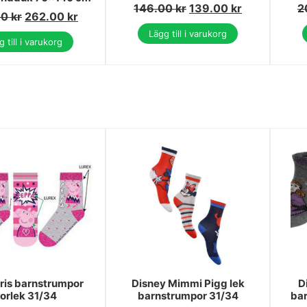
146.00
kr
139.00
kr
2
00
kr
262.00
kr
Lägg till i varukorg
 till i varukorg
ris barnstrumpor
Disney Mimmi Pigg lek
D
torlek 31/34
barnstrumpor 31/34
bar