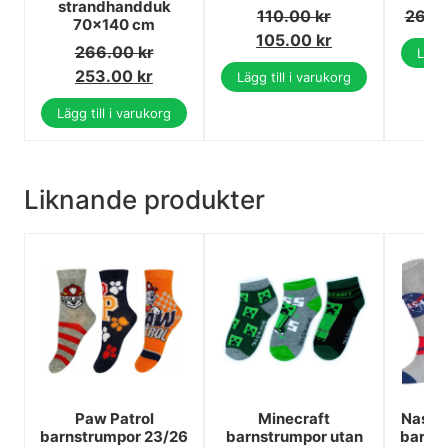
strandhandduk
110.00
kr
26.0
70x140 cm
105.00
kr
266.00
kr
Lägg 
253.00
kr
Lägg till i varukorg
Lägg till i varukorg
Liknande produkter
Paw Patrol
Minecraft
Nasa P
barnstrumpor 23/26
barnstrumpor utan
barns