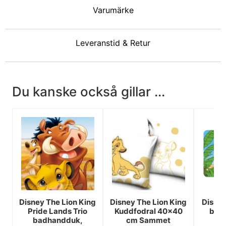
Varumärke
Leveranstid & Retur
Du kanske också gillar ...
Disney The Lion King
Disney The Lion King
Disne
Pride Lands Trio
Kuddfodral 40x40
bor
badhandduk,
cm Sammet
4