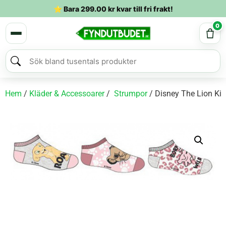
⭐ Bara
299.00
kr
kvar till fri frakt!
0
Hem
/
Kläder & Accessoarer
/
Strumpor
/ Disney The Lion Ki