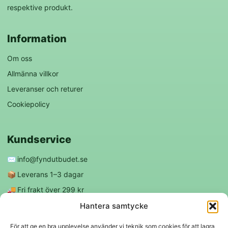
respektive produkt.
Information
Om oss
Allmänna villkor
Leveranser och returer
Cookiepolicy
Kundservice
✉️
info@fyndutbudet.se
📦
Leverans 1–3 dagar
🚚
Fri frakt över 299 kr
😊
Nöjd kund-garanti
Hantera samtycke
För att ge en bra upplevelse använder vi teknik som cookies för att lagra