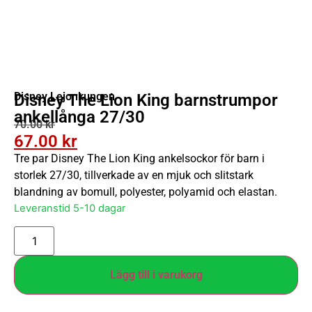
Disney Lejonkungen
Disney The Lion King barnstrumpor
ankellånga 27/30
70.00
kr
67.00
kr
Tre par Disney The Lion King ankelsockor för barn i
storlek 27/30, tillverkade av en mjuk och slitstark
blandning av bomull, polyester, polyamid och elastan.
Leveranstid 5-10 dagar
Lägg till i varukorg