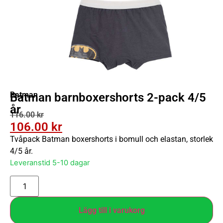
Batman
Batman barnboxershorts 2-pack 4/5
år
116.00
kr
106.00
kr
Tvåpack Batman boxershorts i bomull och elastan, storlek
4/5 år.
Leveranstid 5-10 dagar
Lägg till i varukorg