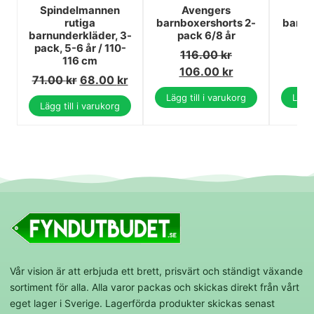
Spindelmannen
Avengers
P
rutiga
barnboxershorts 2-
barnb
barnunderkläder, 3-
pack 6/8 år
pa
pack, 5-6 år / 110-
116.00
kr
1
116 cm
106.00
kr
1
71.00
kr
68.00
kr
Lägg till i varukorg
Lägg 
Lägg till i varukorg
Vår vision är att erbjuda ett brett, prisvärt och ständigt växande
sortiment för alla. Alla varor packas och skickas direkt från vårt
eget lager i Sverige. Lagerförda produkter skickas senast