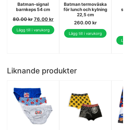
Batman-signal
Batman termoväska
barnkeps 54 cm
för lunch och kylning
seri
22,5 cm
po
80.00
kr
76.00
kr
260.00
kr
8
7
Lägg till i varukorg
Lägg till i varukorg
Lägg 
Liknande produkter