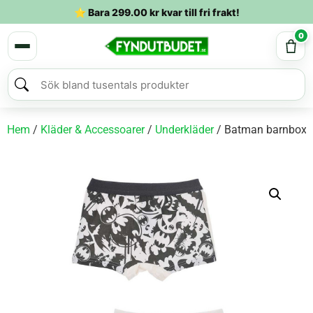
⭐ Bara
299.00
kr
kvar till fri frakt!
0
Hem
/
Kläder & Accessoarer
/
Underkläder
/ Batman barnboxer