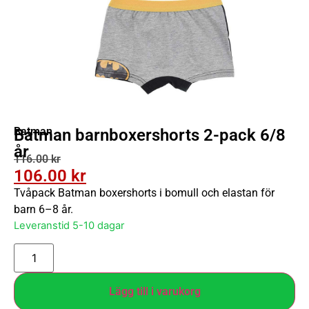
Batman
Batman barnboxershorts 2-pack 6/8
år
116.00
kr
106.00
kr
Tvåpack Batman boxershorts i bomull och elastan för
barn 6–8 år.
Leveranstid 5-10 dagar
Lägg till i varukorg