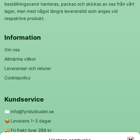
beställningsvaror hanteras, packas och skickas av oss från vårt
lager, men med något längre leveranstid som anges vid
respektive produkt.
Information
Om oss
Allmänna villkor
Leveranser och returer
Cookiepolicy
Kundservice
✉️
info@fyndutbudet.se
📦
Leverans 1–3 dagar
🚚
Fri frakt över 299 kr
😊
Nöjd kund-garanti