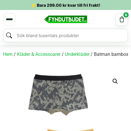
⭐ Bara
299.00
kr
kvar till fri frakt!
0
Hem
/
Kläder & Accessoarer
/
Underkläder
/ Batman barnboxer