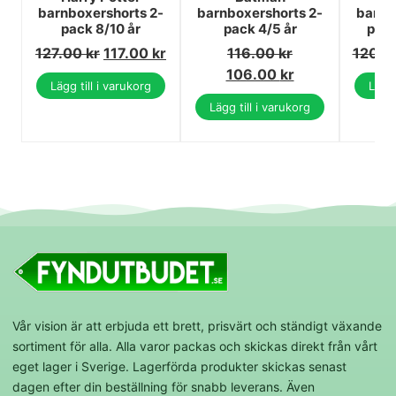
barnboxershorts 2-
barnboxershorts 2-
barnb
pack 8/10 år
pack 4/5 år
pac
127.00
kr
117.00
kr
116.00
kr
120.
106.00
kr
Lägg till i varukorg
Lägg 
Lägg till i varukorg
Vår vision är att erbjuda ett brett, prisvärt och ständigt växande
sortiment för alla. Alla varor packas och skickas direkt från vårt
eget lager i Sverige. Lagerförda produkter skickas senast
dagen efter din beställning för snabb leverans. Även