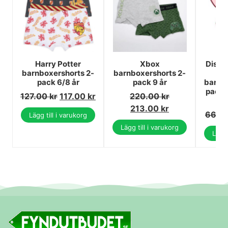
Harry Potter
Xbox
Disne
barnboxershorts 2-
barnboxershorts 2-
pack 6/8 år
pack 9 år
barnun
pack t
127.00
kr
117.00
kr
220.00
kr
1
213.00
kr
66.0
Lägg till i varukorg
Lägg till i varukorg
Lägg 