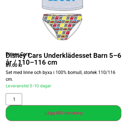
Disney Cars
Disney Cars Underklädesset Barn 5–6
år / 110–116 cm
89.00
kr
Set med linne och byxa i 100% bomull, storlek 110/116
cm.
Leveranstid 5-10 dagar
Lägg till i varukorg