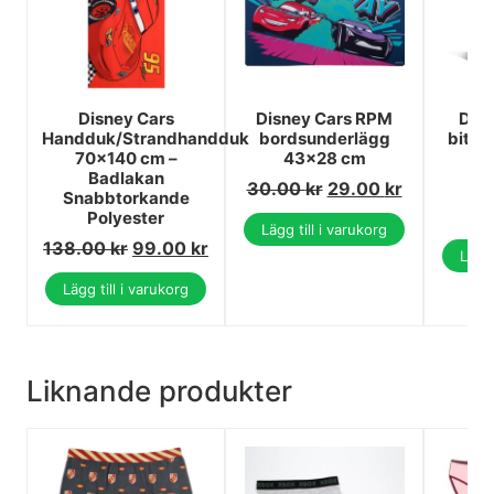
Disney Cars
Disney Cars RPM
Disn
Handduk/Strandhandduk
bordsunderlägg
bitar
70x140 cm –
43x28 cm
C
Badlakan
30.00
kr
29.00
kr
1
Snabbtorkande
1
Polyester
Lägg till i varukorg
138.00
kr
99.00
kr
Lägg 
Lägg till i varukorg
Liknande produkter