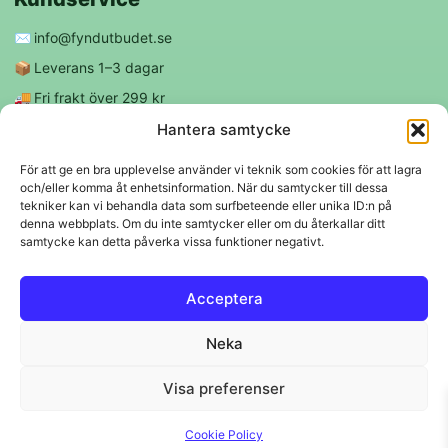
✉️
info@fyndutbudet.se
📦
Leverans 1–3 dagar
🚚
Fri frakt över 299 kr
😊
Nöjd kund-garanti
Hantera samtycke
För att ge en bra upplevelse använder vi teknik som cookies för att lagra
och/eller komma åt enhetsinformation. När du samtycker till dessa
Följ oss
tekniker kan vi behandla data som surfbeteende eller unika ID:n på
denna webbplats. Om du inte samtycker eller om du återkallar ditt
samtycke kan detta påverka vissa funktioner negativt.
f
◎
Acceptera
Trygga betalningar
Neka
Klarna
VISA
Mastercard
Swish
Visa preferenser
© 2026 EBM Fyndutbudet AB.
Cookie Policy
Svenskt lager 🇸🇪 • Snabba leveranser • Trygga köp