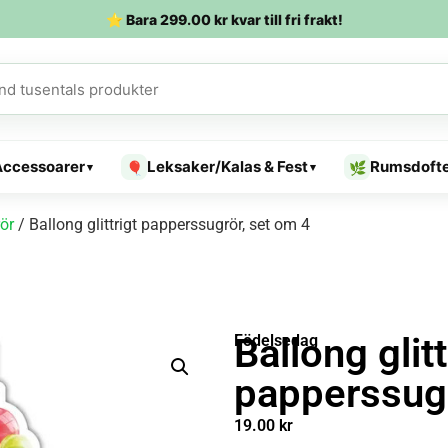
⭐ Bara
299.00
kr
kvar till fri frakt!
Accessoarer
Leksaker/Kalas & Fest
Rumsdoft
🎈
🌿
▾
▾
ör
/ Ballong glittrigt papperssugrör, set om 4
Ballong glitt
Födelsedag
papperssugr
19.00
kr