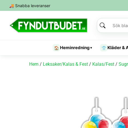
🚚
Snabba leveranser
Heminredning
Kläder & 
🏠
👕
▾
Hem
/
Leksaker/Kalas & Fest
/
Kalas/Fest
/
Sugr