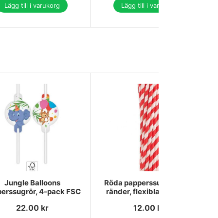
Lägg till i varukorg
Lägg till i varukorg
Jungle Balloons
Röda papperssugrör med
erssugrör, 4-pack FSC
ränder, flexibla, 12-pack
22.00
kr
12.00
kr