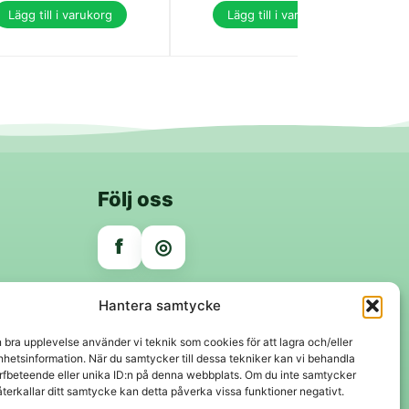
Lägg till i varukorg
Lägg till i varukorg
Följ oss
f
◎
Trygga betalningar
Hantera samtycke
Klarna
VISA
Mastercard
Swish
n bra upplevelse använder vi teknik som cookies för att lagra och/eller
hetsinformation. När du samtycker till dessa tekniker kan vi behandla
rfbeteende eller unika ID:n på denna webbplats. Om du inte samtycker
återkallar ditt samtycke kan detta påverka vissa funktioner negativt.