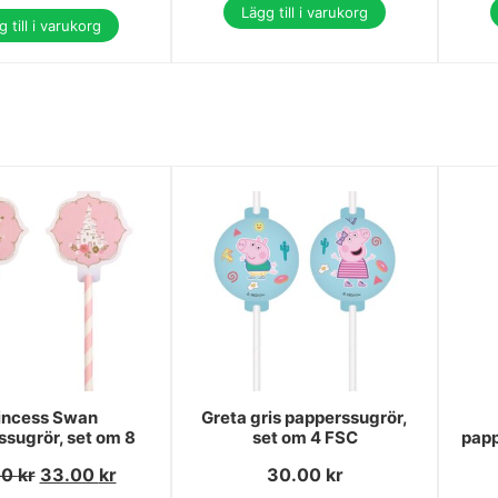
Lägg till i varukorg
 till i varukorg
incess Swan
Greta gris papperssugrör,
sugrör, set om 8
set om 4 FSC
papp
00
kr
33.00
kr
30.00
kr