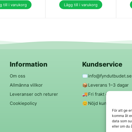
 till i varukorg
Lägg till i varukorg
Information
Kundservice
Om oss
✉️
info@fyndutbudet.se
Allmänna villkor
📦
Leverans 1–3 dagar
Leveranser och returer
🚚
Fri frakt över 299 kr
Cookiepolicy
😊
Nöjd kund-garanti
För att ge e
komma åt en
data som su
eller om du 