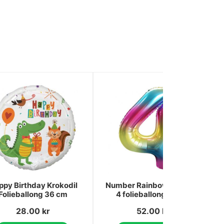
ppy Birthday Krokodil
Number Rainbow nummer
Folieballong 36 cm
4 folieballong 85 cm
28.00
kr
52.00
kr