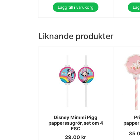
Lägg till i varukorg
Lägg
Liknande produkter
Disney Mimmi Pigg
Pr
papperssugrör, set om 4
pappers
FSC
35.
29.00
kr