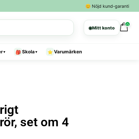
😊
Nöjd kund-garanti
0
◉
Mitt konto
er
Skola
Varumärken
🎒
⭐
▾
▾
rigt
ör, set om 4