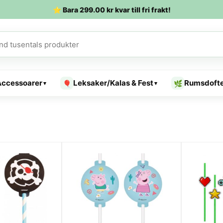
⭐ Bara
299.00
kr
kvar till fri frakt!
Accessoarer
Leksaker/Kalas & Fest
Rumsdoft
🎈
🌿
▾
▾