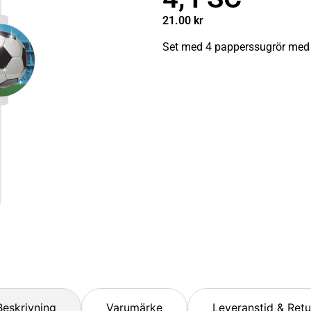
21.00
kr
Set med 4 papperssugrör med fo
Beskrivning
Varumärke
Leveranstid & Retu