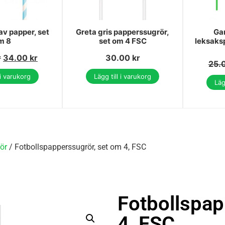
av papper, set
Greta gris papperssugrör,
Ga
m 8
set om 4 FSC
leksaks
r
34.00
kr
30.00
kr
25.
 i varukorg
Lägg till i varukorg
Läg
ör
/ Fotbollspapperssugrör, set om 4, FSC
Fotbollspap
4, FSC