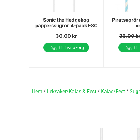
Sonic the Hedgehog
Piratsugrör 
papperssugrör, 4-pack FSC
o
30.00
kr
36.00
k
Lägg till i varukorg
Lägg till
Hem
/
Leksaker/Kalas & Fest
/
Kalas/Fest
/
Sugr