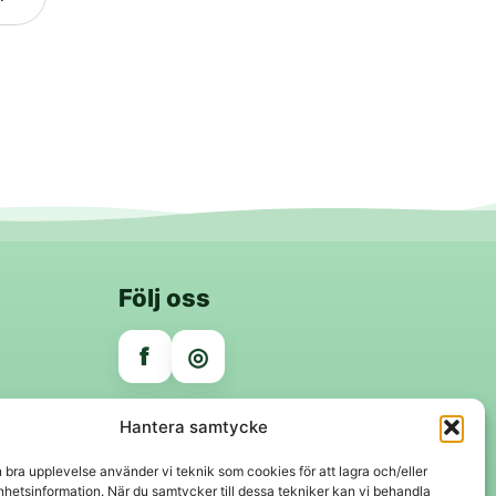
Följ oss
f
◎
Trygga betalningar
Hantera samtycke
Klarna
VISA
Mastercard
Swish
n bra upplevelse använder vi teknik som cookies för att lagra och/eller
hetsinformation. När du samtycker till dessa tekniker kan vi behandla