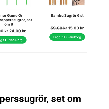
mer Game On
Bambu Sugrör 6 st
papperssugrör, set
om 8
pa
59.00
kr
15.00
kr
00
kr
24.00
kr
Lägg till i varukorg
g till i varukorg
perssugrör, set om