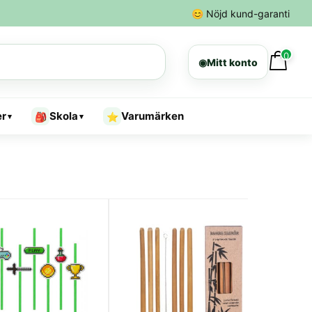
😊
Nöjd kund-garanti
0
◉
Mitt konto
er
Skola
Varumärken
🎒
⭐
▾
▾