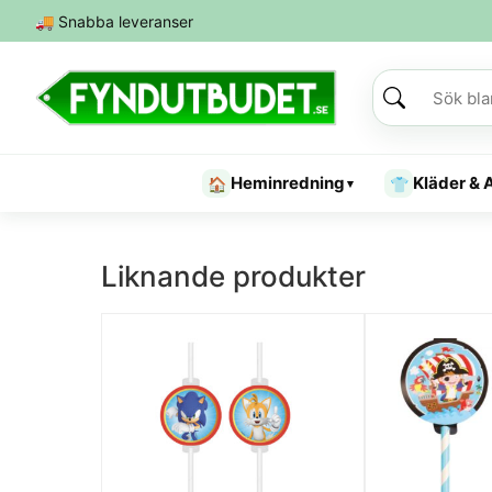
🚚
Snabba leveranser
Heminredning
Kläder & 
🏠
👕
▾
Liknande produkter