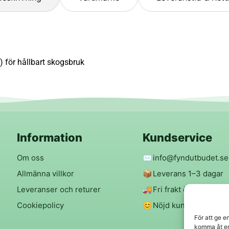
) för hållbart skogsbruk
Information
Kundservice
Om oss
✉️
info@fyndutbudet.se
Allmänna villkor
📦
Leverans 1–3 dagar
Leveranser och returer
🚚
Fri frakt över 299 kr
Cookiepolicy
😊
Nöjd kund-garanti
För att ge e
komma åt en