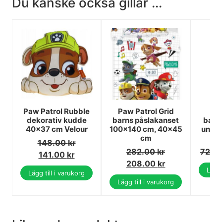
Du kanske också gillar ...
Paw Patrol Rubble
Paw Patrol Grid
P
dekorativ kudde
barns påslakanset
barn
40x37 cm Velour
100×140 cm, 40×45
under
cm
148.00
kr
282.00
kr
72.0
141.00
kr
208.00
kr
Lägg 
Lägg till i varukorg
Lägg till i varukorg