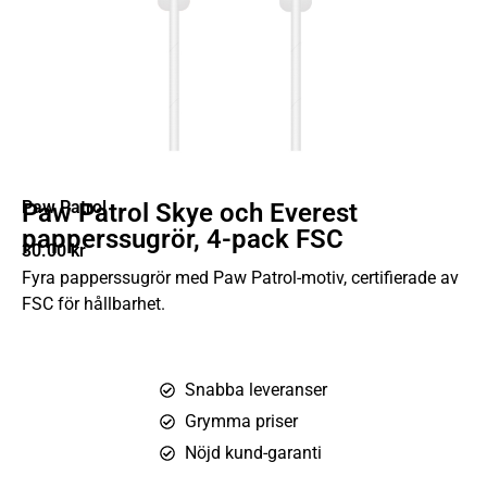
Paw Patrol
Paw Patrol Skye och Everest
papperssugrör, 4-pack FSC
30.00
kr
Fyra papperssugrör med Paw Patrol-motiv, certifierade av
FSC för hållbarhet.
Snabba leveranser
Grymma priser
Nöjd kund-garanti