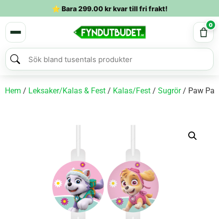
⭐ Bara
299.00
kr
kvar till fri frakt!
0
Hem
/
Leksaker/Kalas & Fest
/
Kalas/Fest
/
Sugrör
/ Paw Patr