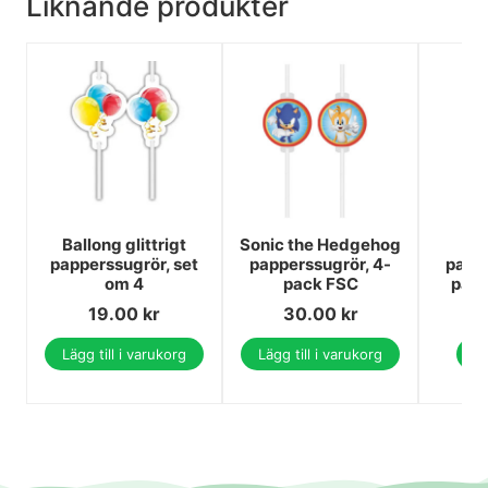
Liknande produkter
Ballong glittrigt
Sonic the Hedgehog
S
papperssugrör, set
papperssugrör, 4-
pappe
om 4
pack FSC
pack
19.00
kr
30.00
kr
Lägg till i varukorg
Lägg till i varukorg
Vi