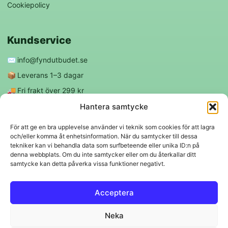
Cookiepolicy
Kundservice
✉️
info@fyndutbudet.se
📦
Leverans 1–3 dagar
🚚
Fri frakt över 299 kr
😊
Nöjd kund-garanti
Hantera samtycke
För att ge en bra upplevelse använder vi teknik som cookies för att lagra
och/eller komma åt enhetsinformation. När du samtycker till dessa
Följ oss
tekniker kan vi behandla data som surfbeteende eller unika ID:n på
denna webbplats. Om du inte samtycker eller om du återkallar ditt
samtycke kan detta påverka vissa funktioner negativt.
f
◎
Acceptera
Trygga betalningar
Neka
Klarna
VISA
Mastercard
Swish