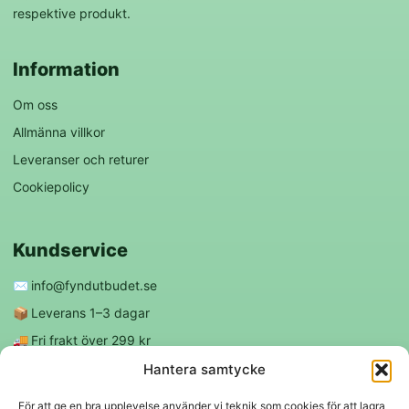
respektive produkt.
Information
Om oss
Allmänna villkor
Leveranser och returer
Cookiepolicy
Kundservice
✉️
info@fyndutbudet.se
📦
Leverans 1–3 dagar
🚚
Fri frakt över 299 kr
😊
Nöjd kund-garanti
Hantera samtycke
För att ge en bra upplevelse använder vi teknik som cookies för att lagra