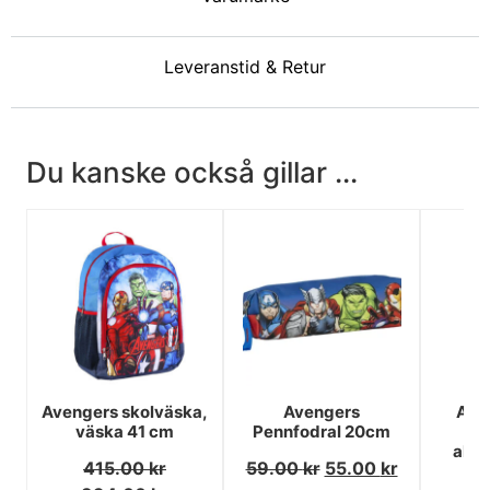
Leveranstid & Retur
Du kanske också gillar ...
Avengers skolväska,
Avengers
Ave
väska 41 cm
Pennfodral 20cm
alum
415.00
kr
59.00
kr
55.00
kr