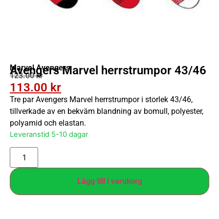
Marvel Avengers
Avengers Marvel herrstrumpor 43/46
123.00
kr
113.00
kr
Tre par Avengers Marvel herrstrumpor i storlek 43/46,
tillverkade av en bekväm blandning av bomull, polyester,
polyamid och elastan.
Leveranstid 5-10 dagar
Lägg till i varukorg