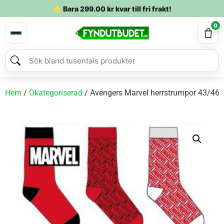
⭐ Bara
299.00
kr
kvar till fri frakt!
0
Hem
/
Okategoriserad
/ Avengers Marvel herrstrumpor 43/46