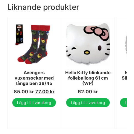
Liknande produkter
Avengers
Hello Kitty blinkande
Num
vuxensockor med
folieballong 61 cm
Silve
långa ben 38/45
(WP)
85.00
kr
77.00
kr
62.00
kr
Lägg till i varukorg
Lägg till i varukorg
Lägg 