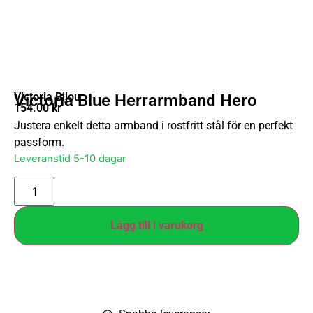
Victoria Bijou
Victoria Blue Herrarmband Hero
154.00
kr
Justera enkelt detta armband i rostfritt stål för en perfekt
passform.
Leveranstid 5-10 dagar
Lägg till i varukorg