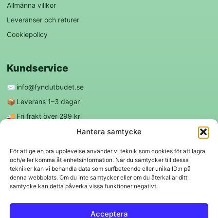
Allmänna villkor
Leveranser och returer
Cookiepolicy
Kundservice
✉️
info@fyndutbudet.se
📦
Leverans 1–3 dagar
🚚
Fri frakt över 299 kr
😊
Nöjd kund-garanti
Hantera samtycke
För att ge en bra upplevelse använder vi teknik som cookies för att lagra
och/eller komma åt enhetsinformation. När du samtycker till dessa
Följ oss
tekniker kan vi behandla data som surfbeteende eller unika ID:n på
denna webbplats. Om du inte samtycker eller om du återkallar ditt
samtycke kan detta påverka vissa funktioner negativt.
f
◎
Acceptera