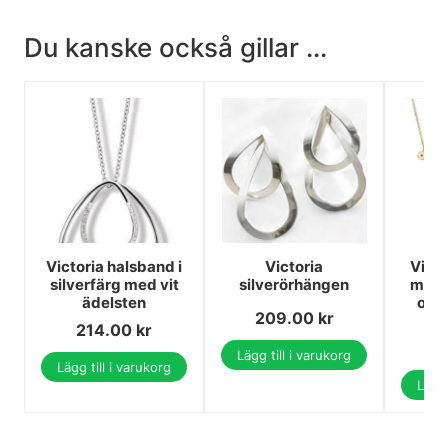
Du kanske också gillar ...
Victoria halsband i
Victoria
Victo
silverfärg med vit
silverörhängen
med 
ädelsten
och 
209.00
kr
214.00
kr
2
Lägg till i varukorg
Lägg till i varukorg
Lägg 