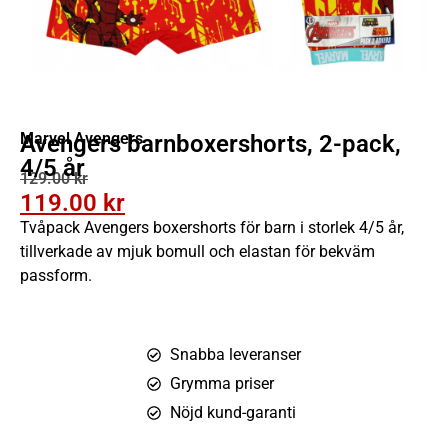
Marvel Avengers
Avengers barnboxershorts, 2-pack,
4/5 år
129.00
kr
119.00
kr
Tvåpack Avengers boxershorts för barn i storlek 4/5 år,
tillverkade av mjuk bomull och elastan för bekväm
passform.
Snabba leveranser
Grymma priser
Nöjd kund-garanti