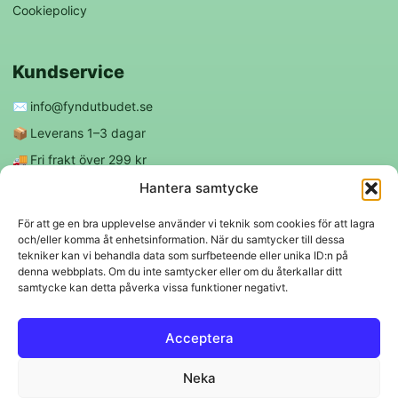
Cookiepolicy
Kundservice
✉️
info@fyndutbudet.se
📦
Leverans 1–3 dagar
🚚
Fri frakt över 299 kr
😊
Nöjd kund-garanti
Hantera samtycke
För att ge en bra upplevelse använder vi teknik som cookies för att lagra
och/eller komma åt enhetsinformation. När du samtycker till dessa
Följ oss
tekniker kan vi behandla data som surfbeteende eller unika ID:n på
denna webbplats. Om du inte samtycker eller om du återkallar ditt
samtycke kan detta påverka vissa funktioner negativt.
f
◎
Acceptera
Trygga betalningar
Neka
Klarna
VISA
Mastercard
Swish