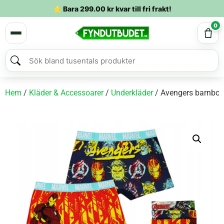
⭐ Bara
299.00
kr
kvar till fri frakt!
0
Hem
/
Kläder & Accessoarer
/
Underkläder
/ Avengers barnboxe