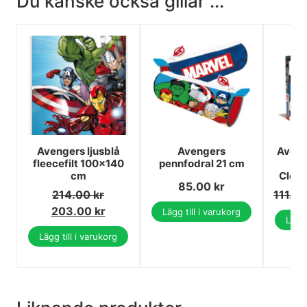
Du kanske också gillar ...
Avengers ljusblå
Avengers
Aveng
fleecefilt 100x140
pennfodral 21 cm
1
cm
Cleme
85.00
kr
214.00
kr
111.0
203.00
kr
Lägg till i varukorg
Lägg 
Lägg till i varukorg