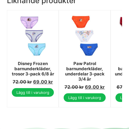
Liknande produkter
Disney Frozen
Paw Patrol
Ha
barnunderkläder,
barnunderkläder,
barn
trosor 3-pack 6/8 år
underdelar 3-pack
underd
3/4 år
72.00
kr
69.00
kr
72.00
kr
69.00
kr
67.0
Lägg till i varukorg
Lägg till i varukorg
Lägg 