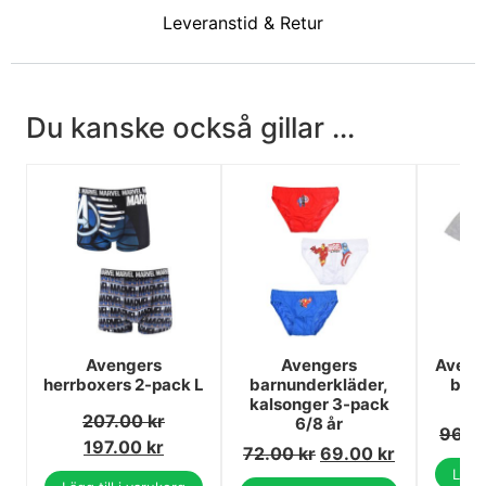
Leveranstid & Retur
Du kanske också gillar ...
Avengers
Avengers
Aveng
herrboxers 2-pack L
barnunderkläder,
barn
kalsonger 3-pack
t
207.00
kr
6/8 år
96.0
197.00
kr
72.00
kr
69.00
kr
Lägg 